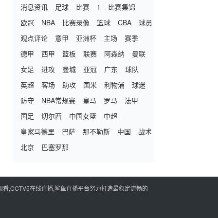
消息资讯
足球
比赛
1
比赛集锦
欧冠
NBA
比赛录像
篮球
CBA
球员
观点评论
意甲
亚洲杯
主场
赛季
德甲
西甲
篮板
联赛
阿森纳
曼联
女足
进攻
曼城
亚冠
广东
球队
英超
客场
助攻
国米
利物浦
球迷
防守
NBA常规赛
皇马
罗马
法甲
国足
切尔西
中国女篮
中超
皇家马德里
巴萨
那不勒斯
中国
战术
北京
巴塞罗那
看,CCTV5在线直播,鲨鱼直播平台努力打造最稳定流畅的