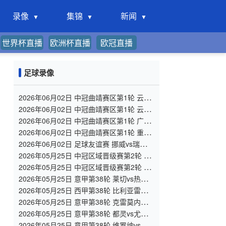
录像
集锦
新闻
世界杯直播
欧洲杯直播
欧冠直播
足球录像
2026年06月02日 中冠曲靖赛区第1轮 云南
爨合 VS 四川叁壹捌重龙 全场录像
2026年06月02日 中冠曲靖赛区第1轮 云南
青丘 VS 自贡弘祥电碳 全场录像
2026年06月02日 中冠曲靖赛区第1轮 广州
悦高 VS 重庆润麒 全场录像
2026年06月02日 中冠曲靖赛区第1轮 重庆
瀚达 VS 贵州飞鹰 全场录像
2026年06月02日 足球友谊赛 挪威vs瑞典
全场录像
2026年05月25日 中冠区域晋级赛第2轮 陕
西宝鸡联腾 VS 北京灵动星空 全场录像
2026年05月25日 中冠区域晋级赛第2轮 济
南泉盛山大 VS 山东球探 全场录像
2026年05月25日 意甲第38轮 莱切vs热那
亚 全场录像
2026年05月25日 西甲第38轮 比利亚雷亚
尔vs马德里竞技 全场录像
2026年05月25日 意甲第38轮 克雷莫内塞
vs科莫 全场录像
2026年05月25日 意甲第38轮 都灵vs尤文
图斯 全场录像
2026年05月25日 意甲第38轮 维罗纳vs罗