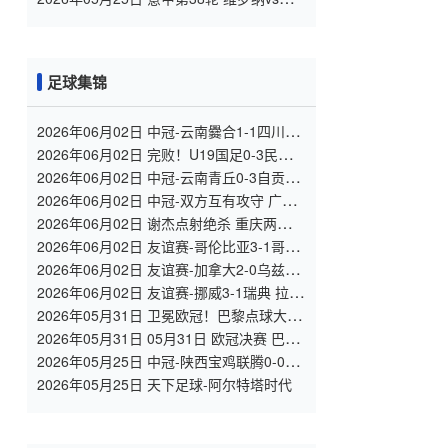
马 全场录像
足球集锦
2026年06月02日 中冠-云南爨合1-1四川叁
壹捌重龙 余杰迪头球绝平
2026年06月02日 完败！U19国足0-3民主刚
果U23 依合散黄油手U19国足0射门0角球
2026年06月02日 中冠-云南青丘0-3自贡弘
祥电碳 李卓阳、杜威薇破门
2026年06月02日 中冠-双方互有攻守 广州
悦高0-0重庆长寿润麒
2026年06月02日 谢杰点射绝杀 重庆两江瀚
达1-0贵州飞鹰
2026年06月02日 友谊赛-哥伦比亚3-1哥斯
达黎加 迪亚斯5分钟传射 J罗精彩助攻
2026年06月02日 友谊赛-加拿大2-0乌兹别
克斯坦 肖穆罗多夫失单刀 奥卢瓦塞伊两助
2026年06月02日 友谊赛-挪威3-1瑞典 拉森
双响莱尔森两助攻伊萨克替补破门
2026年05月31日 卫冕欧冠！巴黎点球大战
5-4击败阿森纳夺冠 加布里埃尔、埃泽失点
2026年05月31日 05月31日 欧冠决赛 巴黎
圣日耳曼vs阿森纳 进球视频
2026年05月25日 中冠-陕西宝鸡联腾0-0北
京灵动星空 双方握手言和
2026年05月25日 天下足球-阿尔特塔时代