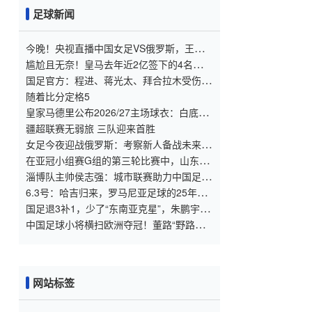
足球新闻
今晚！央视直播中国女足VS俄罗斯，王霜
领衔出战，古雅沙举办退役仪式
尴尬且无奈！皇马去年近2亿签下的4名国脚
新援，今夏均无缘世界杯
国足官方：程进、蒋光太、拜合拉木受伤
补招高天意
随着比分定格5
皇家马德里公布2026/27主场球衣：白底配
粉与深绿，桑巴·科纳特与邓弗里斯转会传
疆超联赛无弱旅 三队迎来首胜
闻添热点
女足今夜迎战俄罗斯：考察新人备战未来，
古雅沙退役展玫瑰情怀
在亚冠小组赛G组的第三轮比赛中，山东泰
山客场挑战韩国球队仁
淄博队主帅侯志强：城市联赛助力中国足球
“基础建设”｜专访
6.3号：哈吉归来，罗马尼亚足球的25年之
痒能解么？
国足退3补1，少了“东南亚克星”，朱鹏宇给
张玉宁当替补 防线不稳
中国足球小将横扫欧洲夺冠！董路“野路
子”，撕开了谁的遮羞布？
网站标签