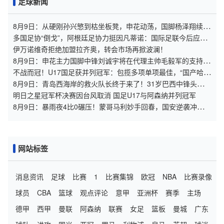
足球新闻
8月9日：从硬刚孙兴慜到枯坐板凳，申花动荡，国脚杨泽翔续约
何去何从？
多国足协“倒戈”，阿根廷足协力挺因凡蒂诺：国际足联今后应继
续在其领导下前行
伊万诺维奇拒绝加盟拉齐奥，转会市场再掀波澜！
8月9日：申花主力国脚中锋刘诚宇将在代理主帅毛毅军的支持下
离队加盟大连英博
不战而冠！U17国足获并列冠军：包揽多项单项最佳，“国产哈兰
德”是MVP
8月9日：青岛西海岸的救火队长终于来了！31岁巴西中锋头槌能
力逆天，郑智的亚冠梦全靠他？
明日之星冠军杯决赛因台风取消 国足U17与阿森纳并列冠军
8月9日：暴雨夜4比0碾压！蒙哥马利妙手回春，国安逆袭冲亚冠
稳了？
网站标签
消息资讯
足球
比赛
1
比赛集锦
欧冠
NBA
比赛录像
球员
CBA
篮球
观点评论
意甲
亚洲杯
赛季
主场
德甲
西甲
曼联
阿森纳
联赛
女足
篮板
曼城
广东