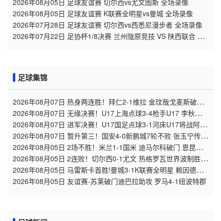
2026年08月05日 足球友谊赛 切尔西vs尤文图斯 全场录像
2026年08月05日 足球友谊赛 K联赛全明星vs曼城 全场录像
2026年07月28日 足球友谊赛 切尔西vs西悉尼漫步者 全场录像
2026年07月22日 足协杯1/8决赛 兰州陇原竞技 VS 陕西联合 全
场录像
足球集锦
2026年08月07日 热身两连胜！拜仁2-1维拉 金玟哉戈麦斯破门
迪亚斯替补建功
2026年08月07日 无缘决赛！U17上海点球3-4枪手U17 李秋甫、
李文博失点王启戎扑点
2026年08月07日 进军决赛！U17国足点球3-1河床U17将战阿森
纳 江宇涵替补两扑点
2026年08月07日 暂升第三！国安4-0新鹏城7轮不败 张玉宁传射
达万双响法比奥破门
2026年08月05日 2场不胜！米兰1-1国米 迪马尔科破门 恩昆库
造点+点射拉莫斯登场
2026年08月05日 2连败！切尔西0-1尤文 热格罗瓦世界波制胜穆
德里克时隔614天复出
2026年08月05日 马雷斯卡首胜!曼城3-1K联赛全明星 赖因德斯
努里破门塞梅尼奥助攻
2026年08月05日 友谊赛-苏莱破门迪巴拉助攻 罗马4-1纽波特郡