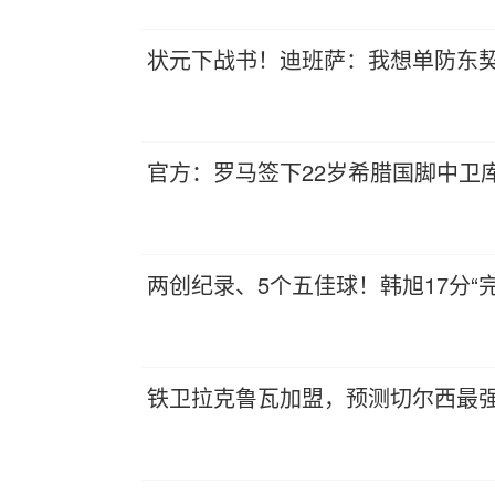
状元下战书！迪班萨：我想单防东契
官方：罗马签下22岁希腊国脚中卫库
两创纪录、5个五佳球！韩旭17分“
铁卫拉克鲁瓦加盟，预测切尔西最