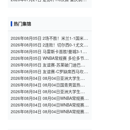
龙 VS 青岛西海岸 全场录像
热门集锦
2026年08月05日 2场不胜！米兰1-1国米 迪
马尔科破门 恩昆库造点+点射拉莫斯登场
2026年08月05日 2连败！切尔西0-1尤文 热
格罗瓦世界波制胜穆德里克时隔614天复出
2026年08月05日 马雷斯卡首胜!曼城3-1K
联赛全明星 赖因德斯努里破门塞梅尼奥助
2026年08月05日 WNBA常规赛 多伦多节奏
攻
81 - 92 金州女武神 全场集锦
2026年08月05日 友谊赛-苏莱破门迪巴拉助
攻 罗马4-1纽波特郡
2026年08月05日 友谊赛-C罗缺席西马坎送
点 胜利0-2不敌阿尔梅里亚
2026年08月04日 08月04日亚洲大学生篮球
联赛小组赛 延世大学 82 - 83 北京大学 集
2026年08月04日 08月04日国青男篮热身赛
锦
中国U18男篮 94 - 85 加拿大大卫·安篮球学
2026年08月04日 08月04日亚洲大学生篮球
院 集锦
联赛小组赛 早稻田大学 71 - 86 清华大学
2026年08月04日 08月04日WNBA常规赛
集锦
菲尼克斯水星106-101芝加哥天空 全场集锦
2026年08月04日 08月04日WNBA常规赛
西雅图风暴83-95纽约自由人 全场集锦
2026年08月04日 08月04日WNBA常规赛
拉斯维加斯王牌109-87亚特兰大梦想 全场
集锦