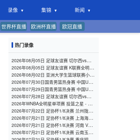
录像
集锦
新闻
世界杯直播
欧洲杯直播
欧冠直播
热门录像
2026年08月05日 足球友谊赛 切尔西vs尤文
图斯 全场录像
2026年08月05日 足球友谊赛 K联赛全明星
vs曼城 全场录像
2026年08月02日 亚洲大学生篮球联赛小组
赛 北京大学 VS 香港中文大学 全场录像
2026年07月30日国青男篮热身赛 中国U18
男篮 - 大卫·安篮球学院 全场录像
2026年07月29日国青男篮热身赛 中国U18
男篮 - 纽纳华丁闪电队 全场录像
2026年07月28日 足球友谊赛 切尔西vs西悉
尼漫步者 全场录像
2026年WNBA全明星单项赛 投篮之星 - 单
项赛 全场录像
2026年07月22日 足协杯1/8决赛 兰州陇原
竞技 VS 陕西联合 全场录像
2026年07月21日 足协杯1/8决赛 上海海港
VS 深圳新鹏城 全场录像
2026年07月21日 足协杯1/8决赛 河南 VS
大连英博 全场录像
2026年07月21日 足协杯1/8决赛 云南玉昆
VS 成都蓉城 全场录像
2026年07月21日 足协杯1/8决赛 重庆铜梁