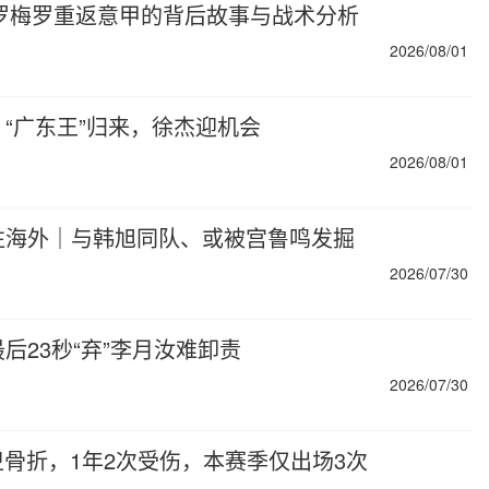
，罗梅罗重返意甲的背后故事与战术分析
2026/08/01
，“广东王”归来，徐杰迎机会
2026/08/01
往海外｜与韩旭同队、或被宫鲁鸣发掘
2026/07/30
23秒“弃”李月汝难卸责
2026/07/30
卫骨折，1年2次受伤，本赛季仅出场3次