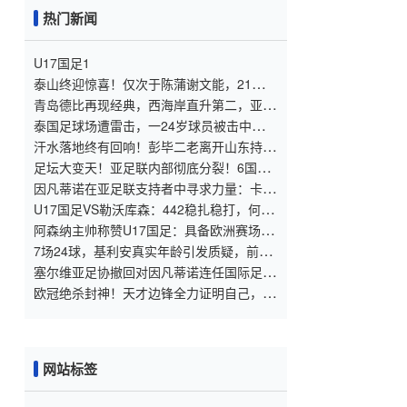
热门新闻
U17国足1
泰山终迎惊喜！仅次于陈蒲谢文能，21岁青
妖崛起，未来国足新锋线！
青岛德比再现经典，西海岸直升第二，亚冠
梦想近在咫尺
泰国足球场遭雷击，一24岁球员被击中身
亡，身边多人倒地，至少9人受伤，警方介
汗水落地终有回响！彭毕二老离开山东持续
入调查
高光，支持郑智以教练身份征战亚冠
足坛大变天！亚足联内部彻底分裂！6国公
然倒戈，力挺因凡蒂诺连任
因凡蒂诺在亚足联支持者中寻求力量：卡塔
尔与阿联酋的立场引发关注
U17国足VS勒沃库森：442稳扎稳打，何思
凡邝兆镭领衔，赵松源冲锋
阿森纳主帅称赞U17国足：具备欧洲赛场实
力，两位球员特别突出
7场24球，基利安真实年龄引发质疑，前国
脚毛剑卿称造假很正常
塞尔维亚足协撤回对因凡蒂诺连任国际足联
主席的支持
欧冠绝杀封神！天才边锋全力证明自己，巴
萨依旧狠心送他离队！
网站标签