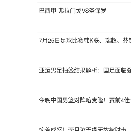
巴西甲 弗拉门戈VS圣保罗
7月25日足球比赛韩K联、瑞超、
亚运男足抽签结果解析：国足面临
今晚中国男篮对阵喀麦隆！赛前4佳
恼羞成怒！李月汝无缘无故被肘击，