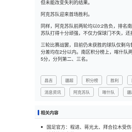
但未能改变失利的结果。
阿克苏队迎来首场胜利。
同样，阿克苏队前两轮均以0:2告负，排名
苏队打得十分顽强，不仅力保球门不失，还
三轮比赛战罢，目前仍未获胜的球队仅剩乌
分差均在2分以内。南区积分榜上，喀什队两
5分，分列第二、三名。
昌吉
疆超
积分榜
胜利
消息资讯
阿克苏队
喀什队
疆
相关内容
国足官方：程进、蒋光太、拜合拉木受伤