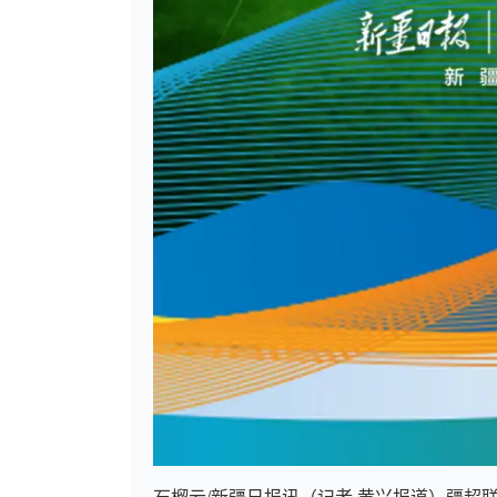
石榴云/新疆日报讯（记者 黄兴报道）疆超联