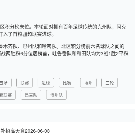
南区积分榜末位。本轮面对拥有百年足球传统的克州队，阿克
打入了首粒疆超联赛进球。
鲁木齐队、巴州队和哈密队。北区积分榜前六名球队之间的
战两胜积6分位居榜首，吐鲁番队和和田队均为3战1胜2平积
首场
联赛
进球
比赛
博州
三轮
超联赛
昌吉队
博州队
 补招高天意
2026-06-03