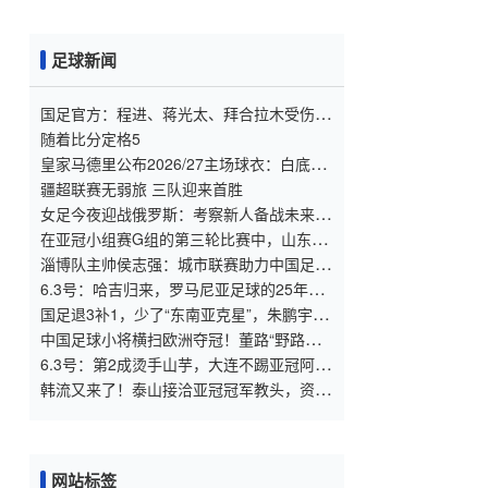
足球新闻
国足官方：程进、蒋光太、拜合拉木受伤
补招高天意
随着比分定格5
皇家马德里公布2026/27主场球衣：白底配
粉与深绿，桑巴·科纳特与邓弗里斯转会传
疆超联赛无弱旅 三队迎来首胜
闻添热点
女足今夜迎战俄罗斯：考察新人备战未来，
古雅沙退役展玫瑰情怀
在亚冠小组赛G组的第三轮比赛中，山东泰
山客场挑战韩国球队仁
淄博队主帅侯志强：城市联赛助力中国足球
“基础建设”｜专访
6.3号：哈吉归来，罗马尼亚足球的25年之
痒能解么？
国足退3补1，少了“东南亚克星”，朱鹏宇给
张玉宁当替补 防线不稳
中国足球小将横扫欧洲夺冠！董路“野路
子”，撕开了谁的遮羞布？
6.3号：第2成烫手山芋，大连不踢亚冠阿奇
+马莱莱没必要换练好新星更重要
韩流又来了！泰山接洽亚冠冠军教头，资历
与名气全面压过徐正源
网站标签