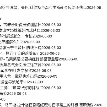
白底配粉与深绿，桑巴·科纳特与邓弗里斯转会传闻添热点
2026-06-
3
，古雅沙退役展玫瑰情怀
2026-06-03
泰山客场挑战韩国球队仁
2026-06-03
“基础建设”｜专访
2026-06-03
之痒能解么？
2026-06-03
给张玉宁当替补 防线不稳
2026-06-03
子”，撕开了谁的遮羞布？
2026-06-03
阿奇+马莱莱没必要换练好新星更重要
2026-06-03
历与名气全面压过徐正源
2026-06-03
军李在明 发文祝贺
2026-06-03
用人荒，武磊也难出场
2026-06-03
遭遇世界波绝平
2026-06-03
帅：“这是很好的挑战!”
2026-06-03
备赛
2026-06-03
-03
那，马库斯·拉什福德身陷红魔与德甲霸主的终极博弈漩涡
2026-