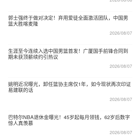
郭士强终于做对决定！弃用爱徒全面激活团队，中国男
篮大胜喀麦隆
2026/08/07
生涯至今连续入选中国男篮首发！广厦国手前锋合同到
期未获顶薪续约引热议
2026/08/07
姚明近况曝光，卸任篮协主席仅1年，如今现状再次印证
易建联的话
2026/08/07
巴特尔NBA退休金曝光！45岁起每月领钱，62岁后数字
惊人真羡慕
2026/08/07