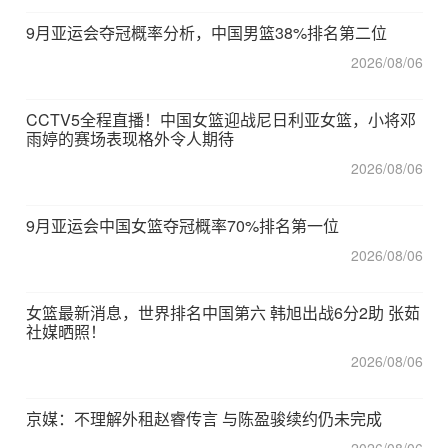
9月亚运会夺冠概率分析，中国男篮38%排名第二位
2026/08/06
CCTV5全程直播！中国女篮迎战尼日利亚女篮，小将邓
雨婷的赛场表现格外令人期待
2026/08/06
9月亚运会中国女篮夺冠概率70%排名第一位
2026/08/06
女篮最新消息，世界排名中国第六 韩旭出战6分2助 张茹
社媒晒照！
2026/08/06
京媒：不理解外租赵睿传言 与陈盈骏续约仍未完成