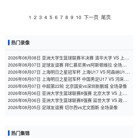
1
2
3
4
5
6
7
8
9
10
下一页
尾页
热门录像
2026年08月08日 亚洲大学生篮球联赛半决赛 清华大学 VS 上海
交通大学 全场录像
2026年08月07日 足球友谊赛 拜仁慕尼黑vs阿斯顿维拉 全场录
像
2026年08月07日 上海明日之星冠军杯 上海U17 VS 阿森纳U17
全场录像
2026年08月07日 上海明日之星冠军杯 中国男足U17 VS 河床
U17 全场录像
2026年08月07日 中超第22轮 北京国安vs深圳新鹏城 全场录像
2026年08月06日 亚洲大学生篮球联赛8强赛 北京大学 VS 上海
交通大学 全场录像
2026年08月06日 亚洲大学生篮球联赛8强赛 延世大学 VS 政治
大学 全场录像
2026年08月05日 足球友谊赛 切尔西vs尤文图斯 全场录像
热门集锦