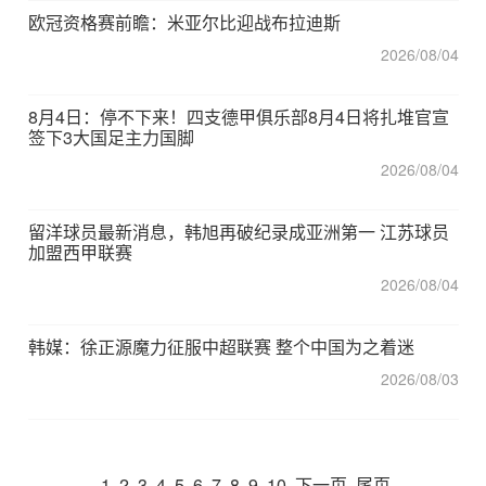
欧冠资格赛前瞻：米亚尔比迎战布拉迪斯
2026/08/04
8月4日：停不下来！四支德甲俱乐部8月4日将扎堆官宣
签下3大国足主力国脚
2026/08/04
留洋球员最新消息，韩旭再破纪录成亚洲第一 江苏球员
加盟西甲联赛
2026/08/04
韩媒：徐正源魔力征服中超联赛 整个中国为之着迷
2026/08/03
1
2
3
4
5
6
7
8
9
10
下一页
尾页