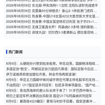
维尔茨破门范戴克送点
2026年08月09日 东北超-呼和浩特1-1沈阳 沈阳队读秒完成绝平
2026年08月09日 克雷桑93分钟绝杀！泰山2-1终结津门虎四连
胜，刘洋、哈达斯破门
2026年08月09日 热身赛-中国U18女篮42分大胜世新大学女篮！
姚子萱12前场板
2026年08月09日 热身赛-中国女篮逆转尼日利亚 张子宇23+13
王思雨关键两罚
2026年08月09日 无缘卫冕酋长杯！阿森纳2-3多特 措利斯助攻
+造点多特U19三人建功
2026年08月09日 进球大战！切尔西3-3柔佛新山 德拉普双响蓝
军热身赛暂2胜2负1平
热门新闻
8月9日：从硬刚孙兴慜到枯坐板凳，申花动荡，国脚杨泽翔续约
何去何从？
多国足协“倒戈”，阿根廷足协力挺因凡蒂诺：国际足联今后应继
续在其领导下前行
伊万诺维奇拒绝加盟拉齐奥，转会市场再掀波澜！
8月9日：申花主力国脚中锋刘诚宇将在代理主帅毛毅军的支持下
离队加盟大连英博
不战而冠！U17国足获并列冠军：包揽多项单项最佳，“国产哈兰
德”是MVP
8月9日：青岛西海岸的救火队长终于来了！31岁巴西中锋头槌能
力逆天，郑智的亚冠梦全靠他？
明日之星冠军杯决赛因台风取消 国足U17与阿森纳并列冠军
8月9日：暴雨夜4比0碾压！蒙哥马利妙手回春，国安逆袭冲亚冠