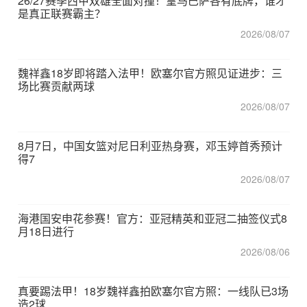
26/27赛季西甲双雄全面对撞！皇马巴萨各有底牌，谁才
是真正联赛霸主？
2026/08/07
魏祥鑫18岁即将踏入法甲！欧塞尔官方照见证进步：三
场比赛贡献两球
2026/08/07
8月7日，中国女篮对尼日利亚热身赛，邓玉婷首秀预计
得7
2026/08/07
海港国安申花参赛！官方：亚冠精英和亚冠二抽签仪式8
月18日进行
2026/08/06
真要踢法甲！18岁魏祥鑫拍欧塞尔官方照：一线队已3场
造2球