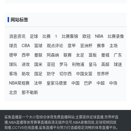
稳了？
网站标签
消息资讯
足球
比赛
1
比赛集锦
欧冠
NBA
比赛录像
球员
CBA
篮球
观点评论
意甲
亚洲杯
赛季
主场
德甲
西甲
曼联
阿森纳
联赛
女足
篮板
曼城
广东
球队
进攻
国米
亚冠
罗马
利物浦
皇马
英超
球迷
客场
助攻
国足
防守
切尔西
中国女篮
世界杯
NBA常规赛
法甲
皇家马德里
中国
巴萨
中超
中场
北京
那不勒斯
鲨鱼直播是一个大小型综合体育免费直播网站,主要提供足球直播,世界杯直
播,NBA直播等体育赛事直播高清无插件信号,NBA录像回放,足球视频回放
观看,CCTV5在线直播,鲨鱼直播平台努力打造最稳定流畅的体育直播平台。