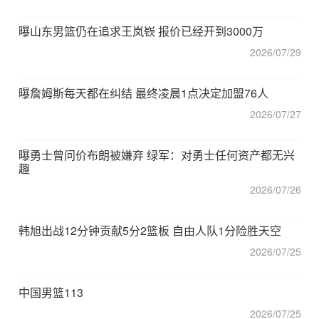
曝山东男篮仍在追求王岚嵚 报价已经开到3000万
2026/07/29
曝詹姆斯每天都在纠结 最终凌晨1点决定加盟76人
2026/07/27
曝勇士曾问价布朗被嫌弃 绿军：对勇士任何资产都无兴
趣
2026/07/26
韩旭出战12分钟贡献5分2篮板 自由人队1分险胜天空
2026/07/25
中国男篮113
2026/07/25