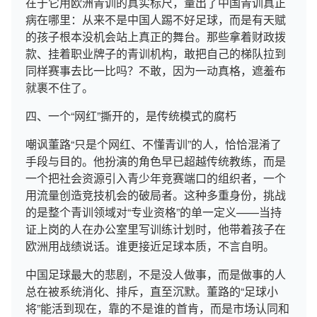
在于它用欧洲青训的真实标尺，量出了中国青训真正
病在哪里：从来不是中国人踢不好足球，而是有天赋
的孩子根本没机会站上真正的舞台。那些拿着财政拨
款、挂着职业牌子的青训机构，敢把自己的梯队拉到
同样赛事去比一比吗？不敢，因为一动真格，遮羞布
就裹不住了。
四、一个“网红”撕开的，是传统模式的腐朽
嘲讽董路“只是个网红、不懂青训”的人，恰恰混淆了
手段与目的。他扮演的角色早已超越传统教练，而是
一个把社会资源引入青少年竞赛端口的组织者，一个
用流量创造竞技机会的破局者。这种多重身份，挑战
的是整个青训领域对“专业资格”的单一定义——当持
证上岗的人在办公室里写训练计划时，他带着孩子在
欧洲用战绩说话。谁更接近足球本质，不言自明。
中国足球最大的悲剧，不是没人做事，而是做事的人
总在被系统消化、排斥，直至沉默。董路的“足球小
将”能活到现在，靠的不是谁的首肯，而是市场认同和