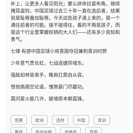
补上，让更多人看见阳光；要么拼命拉紧布角，继续
掩耳盗铃。中国足球过去三十年一直在选后者，结果
就是耻辱叠加耻辱。今天这些孩子递上来的，是一个
通往前者的可能。接不接得住，看的不再是孩子，而
是这个行业里掌握权柄的大人们——还有多少良知和
勇气。
七律·有感中国足球小将意国夺冠兼刺青训时弊
少年意气贯长虹，七战连捷异域东。
强敌如林皆束手，稚肩扛鼎自从容。
恨他高阁空论道，愧煞豪门尽踞功。
莫问星火能几许，破墙原本赖孤锋。
竞赛
欧洲
选材
中国
青训
董路
哥本哈根
遮羞布
意甲