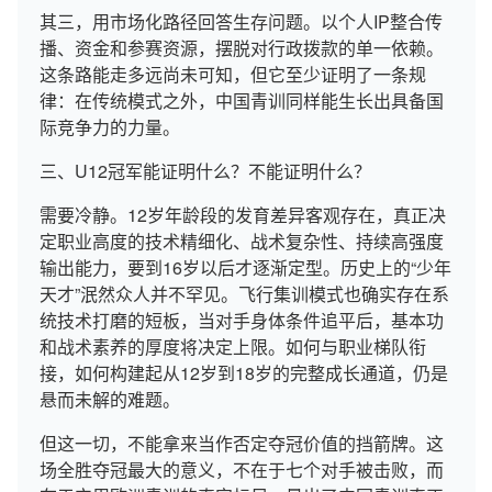
其三，用市场化路径回答生存问题。以个人IP整合传
播、资金和参赛资源，摆脱对行政拨款的单一依赖。
这条路能走多远尚未可知，但它至少证明了一条规
律：在传统模式之外，中国青训同样能生长出具备国
际竞争力的力量。
三、U12冠军能证明什么？不能证明什么？
需要冷静。12岁年龄段的发育差异客观存在，真正决
定职业高度的技术精细化、战术复杂性、持续高强度
输出能力，要到16岁以后才逐渐定型。历史上的“少年
天才”泯然众人并不罕见。飞行集训模式也确实存在系
统技术打磨的短板，当对手身体条件追平后，基本功
和战术素养的厚度将决定上限。如何与职业梯队衔
接，如何构建起从12岁到18岁的完整成长通道，仍是
悬而未解的难题。
但这一切，不能拿来当作否定夺冠价值的挡箭牌。这
场全胜夺冠最大的意义，不在于七个对手被击败，而