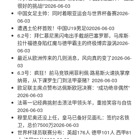
很好的挑战!”
2026-06-03
中国女足主帅：同时着眼亚运会与世界杯备赛
2026-
06-03
遭遇土伦杯首败！中国U19男足0
2026-06-03
6.2号：拜仁慕尼黑闪电出手截胡巴塞罗那，马库斯·
拉什福德身陷红魔与德甲霸主的终极博弈漩涡
2026-
06-03
最近从欧洲传来的几则消息，风向真的变了
2026-06-
03
6.3号：疯狂！前马竞铁闸菲利佩·路易斯火速执掌摩
纳哥，从下课罗生门到法甲豪赌？
2026-06-03
欧足联主席点赞布达佩斯欧冠决赛：“成功绝非偶然”
2026-06-03
法蒂一记经典挑射击溃法甲领头羊，重拾笑容与自信
2026-06-03
穆里尼奥还没上任，皇马已备好见面礼：签约2名铁
卫，总价7500万
2026-06-03
世界杯球员联赛分布：英超176人 德甲101人 西甲81