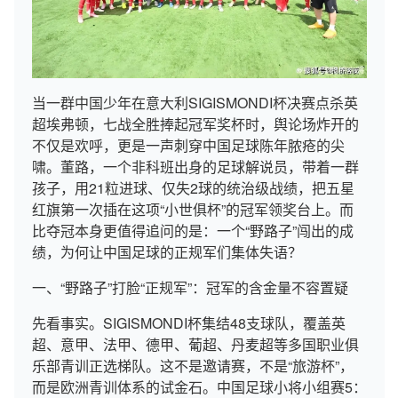
当一群中国少年在意大利SIGISMONDI杯决赛点杀英
超埃弗顿，七战全胜捧起冠军奖杯时，舆论场炸开的
不仅是欢呼，更是一声刺穿中国足球陈年脓疮的尖
啸。董路，一个非科班出身的足球解说员，带着一群
孩子，用21粒进球、仅失2球的统治级战绩，把五星
红旗第一次插在这项“小世俱杯”的冠军领奖台上。而
比夺冠本身更值得追问的是：一个“野路子”闯出的成
绩，为何让中国足球的正规军们集体失语？
一、“野路子”打脸“正规军”：冠军的含金量不容置疑
先看事实。SIGISMONDI杯集结48支球队，覆盖英
超、意甲、法甲、德甲、葡超、丹麦超等多国职业俱
乐部青训正选梯队。这不是邀请赛，不是“旅游杯”，
而是欧洲青训体系的试金石。中国足球小将小组赛5：