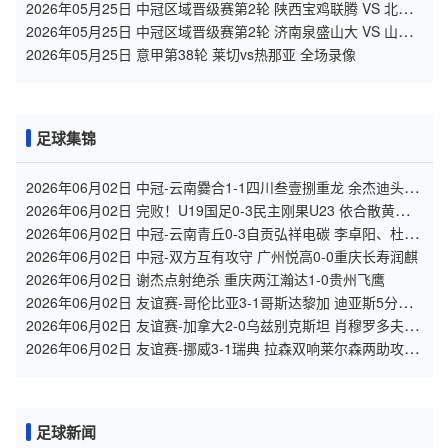
2026年05月25日 中冠区域晋级赛第2轮 陕西宝鸡联腾 VS 北京
灵动星空 全场录像
2026年05月25日 中冠区域晋级赛第2轮 济南泉盛山大 VS 山东
球探 全场录像
2026年05月25日 意甲第38轮 莱切vs热那亚 全场录像
足球集锦
2026年06月02日 中冠-云南爨合1-1四川叁壹捌重龙 余杰迪头球
绝平
2026年06月02日 完败！U19国足0-3民主刚果U23 依合散黄油手
U19国足0射门0角球
2026年06月02日 中冠-云南青丘0-3自贡弘祥电碳 李卓阳、杜威
薇破门
2026年06月02日 中冠-双方互有攻守 广州悦高0-0重庆长寿润麒
2026年06月02日 谢杰点射绝杀 重庆两江瀚达1-0贵州飞鹰
2026年06月02日 友谊赛-哥伦比亚3-1哥斯达黎加 迪亚斯5分钟
传射 J罗精彩助攻
2026年06月02日 友谊赛-加拿大2-0乌兹别克斯坦 肖穆罗多夫失
单刀 奥卢瓦塞伊两助
2026年06月02日 友谊赛-挪威3-1瑞典 拉森双响莱尔森两助攻伊
萨克替补破门
足球新闻