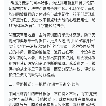
0碾压丹麦豪门哥本哈根，淘汰赛连斩意甲佛罗伦萨、
葡超布拉加，决赛点球击杀埃弗顿。七场硬仗，面对
欧洲同龄最强的身体对抗与战术纪律，孩子们展现出
的阵型弹性、反击效率和点球大战的心理稳定性，绝
非“身体早发育”四个字能轻易抹杀。
然而冠军落地后，主流青训圈几乎集体沉默。除了无
锡吴钩俱乐部一封贺信，更多人选择用“12岁靠身体”
“网红炒作”来消解这场胜利的含金量。这种条件反射
式的排斥，暴露的恰恰是一道行业铁幕：一个没有官
方认证的闯入者，即便拿出实打实证据，也会被体系
视为对其话语权和资源垄断的威胁。遮羞布之下，被
保护的从来不是青训质量，而是分配选材权、评价权
和资金流向的既得利益格局。
二、董路模式：一把插向“温室青训”的匕首
中国足球青训的悲剧根源，不在投入不足，而在“竞赛
环境”全面缺失。传统模式下，球员被圈养在体校和青
训梯队等等，踢着低水平重复的比赛，选材渠道被教