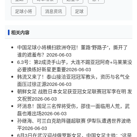
足球小将
消息资讯
足球
相关内容
中国足球小将横扫欧洲夺冠！董路“野路子”，撕开了
谁的遮羞布？
2026-06-03
6.3号：第2成烫手山芋，大连不踢亚冠阿奇+马莱莱没
必要换练好新星更重要
2026-06-03
韩流又来了！泰山接洽亚冠冠军教头，资历与名气全
面压过徐正源
2026-06-03
朝鲜女足 战胜日本女足获亚冠女足联赛冠军李在明 发
文祝贺
2026-06-03
坏消息！国足三名悍将受伤，邵佳一面临用人荒，武
磊也难出场
2026-06-03
孙继海、可兰白克助阵疆超联赛 伊犁队遭遇世界波绝
平
2026-06-03
6月3日在武汉迎战俄罗斯女足，中国女足主帅：“这是