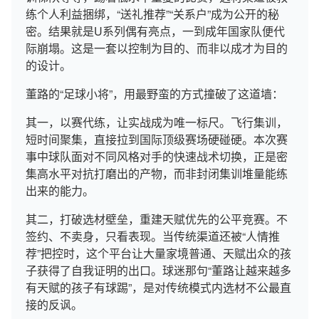
练个人利益捆绑，“送礼推荐”“关系户”成为公开的秘
密。结果就是U系列偶有亮点，一到成年国家队便代
际崩塌。这是一套以控制为目的、而非以成才为目的
的设计。
董路的“足球小将”，用最野蛮的方式撞破了这道墙：
其一，以赛代练，让实战成为唯一标尺。飞行集训，
短时间聚集，直接拉到国际顶级赛场硬碰硬。本次赛
事中球队面对不同风格对手的快速战术切换，正是密
集高水平对抗打磨出的产物，而非封闭集训堆量能练
出来的能力。
其二，打破选材壁垒，重建天赋优先的公平竞赛。不
签约、不卖身，只看表现。当传统渠道还被“人情推
荐”把控时，这个平台让大量家境普通、天赋出众的孩
子获得了自我证明的出口。球迷那句“董路让越来越多
有天赋的孩子有球踢”，是对传统模式内选材不公最直
接的反讽。