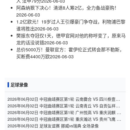
人 法甲79分
2026-06-03
阿森纳狠下决心！清退8人筹2亿，全力备战豪购！
2026-06-03
1.2亿欧元！19岁过人王引爆豪门争夺战，利物浦巴黎
谁将胜出
2026-06-03
樊振东夺冠仅1天，德甲官网对他的称呼变了，原来马
龙的话没说错
2026-06-03
总价5000万！曼联官方：霍伊伦正式转会那不勒斯，
买断费4400万欧
2026-06-03
足球录像
2026年06月02日 中冠曲靖赛区第1轮 云南爨合 VS 四川叁壹捌
重龙 全场录像
2026年06月02日 中冠曲靖赛区第1轮 云南青丘 VS 自贡弘祥电
碳 全场录像
2026年06月02日 中冠曲靖赛区第1轮 广州悦高 VS 重庆润麒 全
场录像
2026年06月02日 中冠曲靖赛区第1轮 重庆瀚达 VS 贵州飞鹰 全
场录像
2026年06月02日 足球友谊赛 挪威vs瑞典 全场录像