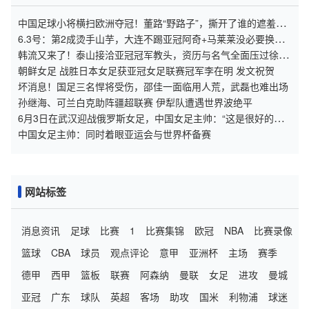
中国足球小将横扫欧洲夺冠！董路“野路子”，撕开了谁的遮羞
布？
6.3号：第2成烫手山芋，大连不踢亚冠阿奇+马莱莱没必要换练
好新星更重要
韩流又来了！泰山接洽亚冠冠军教头，资历与名气全面压过徐正
源
朝鲜女足 战胜日本女足获亚冠女足联赛冠军李在明 发文祝贺
坏消息！国足三名悍将受伤，邵佳一面临用人荒，武磊也难出场
孙继海、可兰白克助阵疆超联赛 伊犁队遭遇世界波绝平
6月3日在武汉迎战俄罗斯女足，中国女足主帅：“这是很好的挑
战!”
中国女足主帅：同时着眼亚运会与世界杯备赛
网站标签
消息资讯
足球
比赛
1
比赛集锦
欧冠
NBA
比赛录像
篮球
CBA
球员
观点评论
意甲
亚洲杯
主场
赛季
德甲
西甲
篮板
联赛
阿森纳
曼联
女足
进攻
曼城
亚冠
广东
球队
英超
客场
助攻
国米
利物浦
球迷