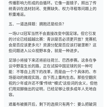
传播影响力形成的自循环。它像一面镜子，照出了传
统青训在选材封闭、竞赛缺失、权力寻租等问题上的
积重难返。
五、一道选择题：拥抱还是绞杀？
一场U12冠军当然不会直接改变中国足球。但它引发
的讨论已经超越比赛：青训是否必须更开放？竞赛机
会是否应该更多元？资源分配是否应该打破垄断？这
些问题进入公众视野本身，就是一种进步。
足球小将接下来还将前往荷兰、巴西参赛。这条在争
议中野蛮生长的路，正在试探中国足球的另一种可
能：不等自上而下的改革，而是由一个个具体的、市
场驱动的微观实践，自下而上重构生态。那些空翻庆
祝的少年或许还不懂“传统”“模式”这些词的含义，但他
们用双脚做出的证明，已经足够让很多成年人无地自
容。
遮羞布被撕开后，剩下的选择只有两个：要么把破洞