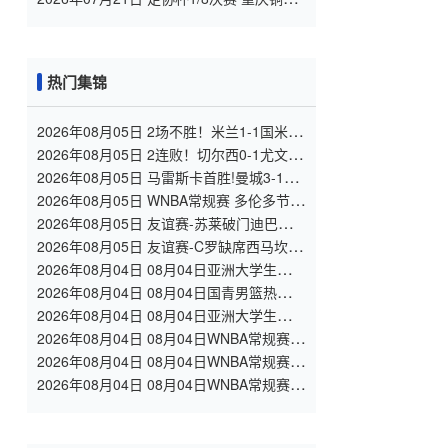
龙 VS 青岛西海岸 全场录像
热门集锦
2026年08月05日 2场不胜！米兰1-1国米 迪
马尔科破门 恩昆库造点+点射拉莫斯登场
2026年08月05日 2连败！切尔西0-1尤文 热
格罗瓦世界波制胜穆德里克时隔614天复出
2026年08月05日 马雷斯卡首胜!曼城3-1K
联赛全明星 赖因德斯努里破门塞梅尼奥助
2026年08月05日 WNBA常规赛 多伦多节奏
攻
81 - 92 金州女武神 全场集锦
2026年08月05日 友谊赛-苏莱破门迪巴拉助
攻 罗马4-1纽波特郡
2026年08月05日 友谊赛-C罗缺席西马坎送
点 胜利0-2不敌阿尔梅里亚
2026年08月04日 08月04日亚洲大学生篮球
联赛小组赛 延世大学 82 - 83 北京大学 集
2026年08月04日 08月04日国青男篮热身赛
锦
中国U18男篮 94 - 85 加拿大大卫·安篮球学
2026年08月04日 08月04日亚洲大学生篮球
院 集锦
联赛小组赛 早稻田大学 71 - 86 清华大学
2026年08月04日 08月04日WNBA常规赛
集锦
菲尼克斯水星106-101芝加哥天空 全场集锦
2026年08月04日 08月04日WNBA常规赛
西雅图风暴83-95纽约自由人 全场集锦
2026年08月04日 08月04日WNBA常规赛
拉斯维加斯王牌109-87亚特兰大梦想 全场
集锦