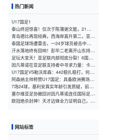
热门新闻
U17国足1
泰山终迎惊喜！仅次于陈蒲谢文能，21岁青
妖崛起，未来国足新锋线！
青岛德比再现经典，西海岸直升第二，亚冠
梦想近在咫尺
泰国足球场遭雷击，一24岁球员被击中身
亡，身边多人倒地，至少9人受伤，警方介
汗水落地终有回响！彭毕二老离开山东持续
入调查
高光，支持郑智以教练身份征战亚冠
足坛大变天！亚足联内部彻底分裂！6国公
然倒戈，力挺因凡蒂诺连任
因凡蒂诺在亚足联支持者中寻求力量：卡塔
尔与阿联酋的立场引发关注
U17国足VS勒沃库森：442稳扎稳打，何思
凡邝兆镭领衔，赵松源冲锋
阿森纳主帅称赞U17国足：具备欧洲赛场实
力，两位球员特别突出
7场24球，基利安真实年龄引发质疑，前国
脚毛剑卿称造假很正常
塞尔维亚足协撤回对因凡蒂诺连任国际足联
主席的支持
欧冠绝杀封神！天才边锋全力证明自己，巴
萨依旧狠心送他离队！
网站标签