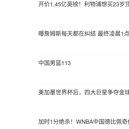
开价1.45亿英镑！利物浦想买23
曝詹姆斯每天都在纠结 最终凌晨1点
中国男篮113
美加墨世界杯后，四大巨星争夺金
加时1分绝杀！WNBA中国德比佩