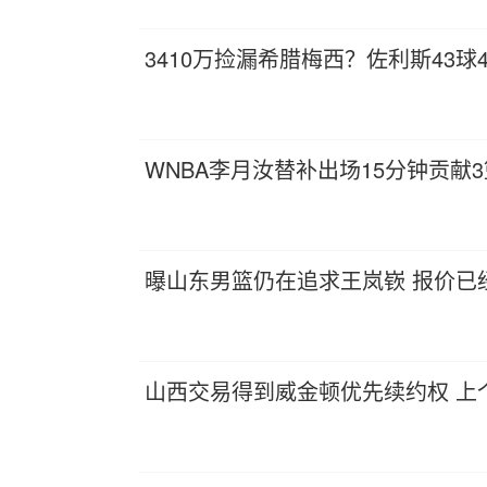
3410万捡漏希腊梅西？佐利斯43
WNBA李月汝替补出场15分钟贡献
曝山东男篮仍在追求王岚嵚 报价已经
山西交易得到威金顿优先续约权 上个