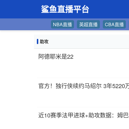
鲨鱼直播平台
NBA直播
英超直播
CBA直播
助攻
阿德耶米是22
官方！独行侠续约马绍尔 3年522
近10赛季法甲进球+助攻数据：姆巴佩