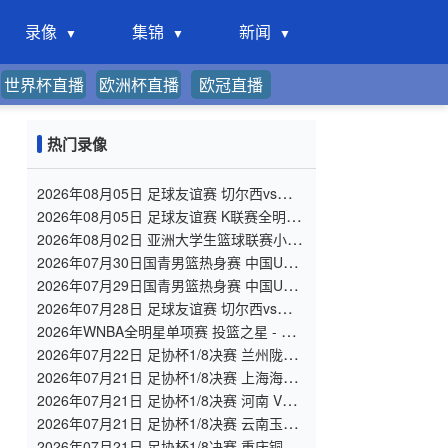
录像
集锦
新闻
世界杯直播
欧洲杯直播
欧冠直播
热门录像
2026年08月05日 足球友谊赛 切尔西vs尤文
图斯 全场录像
2026年08月05日 足球友谊赛 K联赛全明星
vs曼城 全场录像
2026年08月02日 亚洲大学生篮球联赛小组
赛 北京大学 VS 香港中文大学 全场录像
2026年07月30日国青男篮热身赛 中国U18
男篮 - 大卫·安篮球学院 全场录像
2026年07月29日国青男篮热身赛 中国U18
男篮 - 纽纳华丁闪电队 全场录像
2026年07月28日 足球友谊赛 切尔西vs西悉
尼漫步者 全场录像
2026年WNBA全明星单项赛 投篮之星 - 单
项赛 全场录像
2026年07月22日 足协杯1/8决赛 兰州陇原
竞技 VS 陕西联合 全场录像
2026年07月21日 足协杯1/8决赛 上海海港
VS 深圳新鹏城 全场录像
2026年07月21日 足协杯1/8决赛 河南 VS
大连英博 全场录像
2026年07月21日 足协杯1/8决赛 云南玉昆
VS 成都蓉城 全场录像
2026年07月21日 足协杯1/8决赛 重庆铜梁