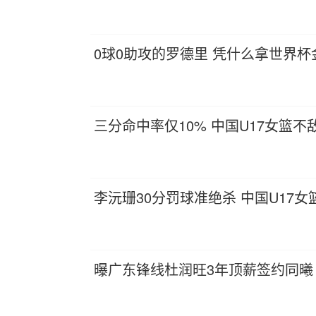
0球0助攻的罗德里 凭什么拿世界杯
三分命中率仅10% 中国U17女篮不
李沅珊30分罚球准绝杀 中国U17
曝广东锋线杜润旺3年顶薪签约同曦 