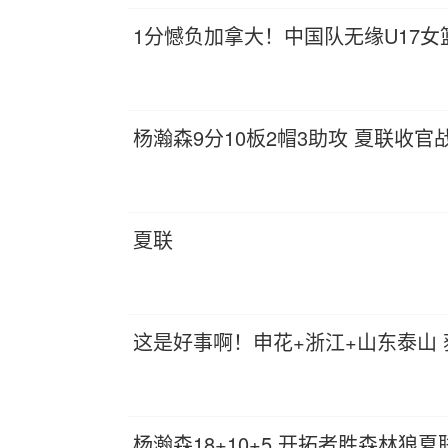
1分憾负加拿大！中国队无缘U17女
杨瀚森9分10板2帽3助攻 夏联收
夏联
这是好事啊！申花+浙江+山东泰山 
杨瀚森18+10+5 开拓者胜森林狼