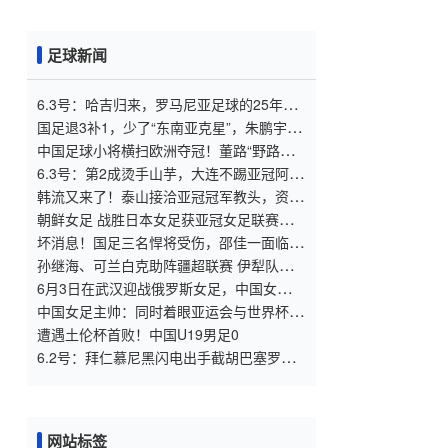
足球新闻
6.3号：哈吉归来，罗马尼亚足球的25年之
痒能解么？
国足退3补1，少了“东南亚克星”，朱鹏宇给
张玉宁当替补 防线不稳
中国足球小将横扫欧洲夺冠！董路“野路
子”，撕开了谁的遮羞布？
6.3号：第2成烫手山芋，大连不踢亚冠阿奇
+马莱莱没必要换练好新星更重要
韩流又来了！泰山接洽亚冠冠军教头，资历
与名气全面压过徐正源
朝鲜女足 战胜日本女足获亚冠女足联赛冠
军李在明 发文祝贺
坏消息！国足三名悍将受伤，邵佳一面临用
人荒，武磊也难出场
孙继海、可兰白克助阵疆超联赛 伊犁队遭
遇世界波绝平
6月3日在武汉迎战俄罗斯女足，中国女足主
帅：“这是很好的挑战!”
中国女足主帅：同时着眼亚运会与世界杯备
赛
遭遇土伦杯首败！中国U19男足0
6.2号：拜仁慕尼黑闪电出手截胡巴塞罗
那，马库斯·拉什福德身陷红魔与德甲霸主
的终极博弈漩涡
网站标签