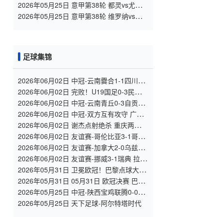
vs科莫 全场录像
2026年05月25日 意甲第38轮 都灵vs尤文
图斯 全场录像
2026年05月25日 意甲第38轮 维罗纳vs罗
马 全场录像
足球集锦
2026年06月02日 中冠-云南爨合1-1四川叁
壹捌重龙 余杰迪头球绝平
2026年06月02日 完败！U19国足0-3民主刚
果U23 依合散黄油手U19国足0射门0角球
2026年06月02日 中冠-云南青丘0-3自贡弘
祥电碳 李卓阳、杜威薇破门
2026年06月02日 中冠-双方互有攻守 广州
悦高0-0重庆长寿润麒
2026年06月02日 谢杰点射绝杀 重庆两江瀚
达1-0贵州飞鹰
2026年06月02日 友谊赛-哥伦比亚3-1哥斯
达黎加 迪亚斯5分钟传射 J罗精彩助攻
2026年06月02日 友谊赛-加拿大2-0乌兹别
克斯坦 肖穆罗多夫失单刀 奥卢瓦塞伊两助
2026年06月02日 友谊赛-挪威3-1瑞典 拉森
双响莱尔森两助攻伊萨克替补破门
2026年05月31日 卫冕欧冠！巴黎点球大战
5-4击败阿森纳夺冠 加布里埃尔、埃泽失点
2026年05月31日 05月31日 欧冠决赛 巴黎
圣日耳曼vs阿森纳 进球视频
2026年05月25日 中冠-陕西宝鸡联腾0-0北
京灵动星空 双方握手言和
2026年05月25日 天下足球-阿尔特塔时代