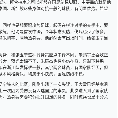
进3球。拜合拉木之所以能够在国足站稳脚跟，主要靠的就是他
泰国、新加坡这些身体对抗一般的球队，有明显优势。希望
，同样也是想要踢攻势足球，起码在棋逢对手的交手中，要
教练，他均是首发中锋，今年状态火热，伤病也少了很多。
将朱鹏宇，两场热身赛，他必然会有出场时间，给张玉宁当
优势，和张玉宁这种背身策应点中锋不同，朱鹏宇更喜欢正
较大，蒋光太踢不了，朱辰杰也有小伤在身，只剩下韩鹏
年在浙江队发挥很一般，其余两名球员，有国家队经历，但
战术风格类似，均属于小快灵，国足防线不稳。
辽宁铁人的比赛，刚刚出现了一次失误，王大雷已经基本退
上一次因为受伤没有入选国足的李昊，此次进入到了国家队
秀。热身赛需要积分提升国足的排名，同时练兵也是十分关