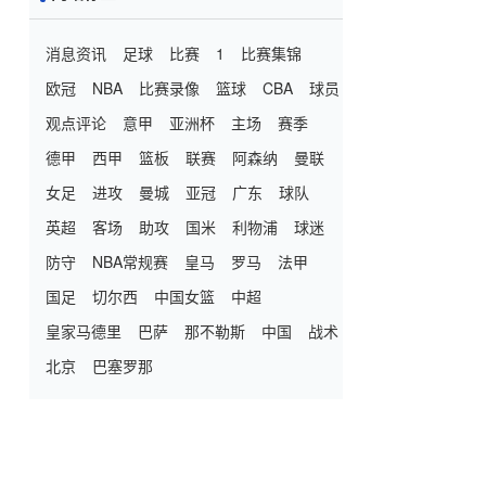
消息资讯
足球
比赛
1
比赛集锦
欧冠
NBA
比赛录像
篮球
CBA
球员
观点评论
意甲
亚洲杯
主场
赛季
德甲
西甲
篮板
联赛
阿森纳
曼联
女足
进攻
曼城
亚冠
广东
球队
英超
客场
助攻
国米
利物浦
球迷
防守
NBA常规赛
皇马
罗马
法甲
国足
切尔西
中国女篮
中超
皇家马德里
巴萨
那不勒斯
中国
战术
北京
巴塞罗那