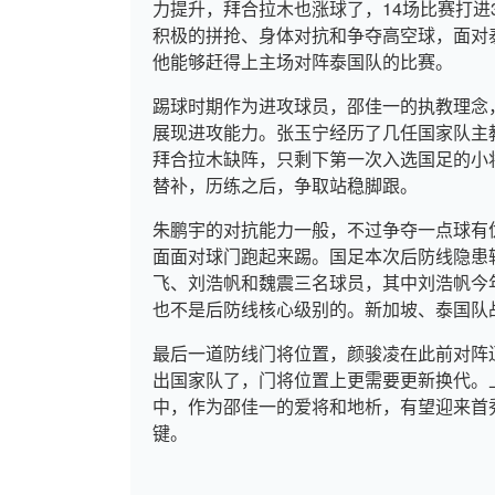
力提升，拜合拉木也涨球了，14场比赛打
积极的拼抢、身体对抗和争夺高空球，面对
他能够赶得上主场对阵泰国队的比赛。
踢球时期作为进攻球员，邵佳一的执教理念
展现进攻能力。张玉宁经历了几任国家队主
拜合拉木缺阵，只剩下第一次入选国足的小
替补，历练之后，争取站稳脚跟。
朱鹏宇的对抗能力一般，不过争夺一点球有
面面对球门跑起来踢。国足本次后防线隐患
飞、刘浩帆和魏震三名球员，其中刘浩帆今
也不是后防线核心级别的。新加坡、泰国队
最后一道防线门将位置，颜骏凌在此前对阵
出国家队了，门将位置上更需要更新换代。
中，作为邵佳一的爱将和地析，有望迎来首
键。