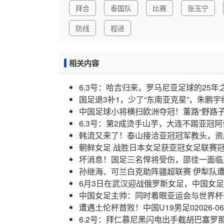
拜合
泰国队
比赛
张玉宁
防线
程进
相关内容
6.3号：哈吉归来，罗马尼亚足球的25年
国足退3补1，少了“东南亚克星”，朱鹏宇
中国足球小将横扫欧洲夺冠！董路“野路
6.3号：第2成烫手山芋，大连不踢亚冠
韩流又来了！泰山接洽亚冠冠军教头，资
朝鲜女足 战胜日本女足获亚冠女足联赛冠
坏消息！国足三名悍将受伤，邵佳一面临
孙继海、可兰白克助阵疆超联赛 伊犁队
6月3日在武汉迎战俄罗斯女足，中国女足主
中国女足主帅：同时着眼亚运会与世界杯
遭遇土伦杯首败！中国U19男足0
2026-06
6.2号：拜仁慕尼黑闪电出手截胡巴塞罗