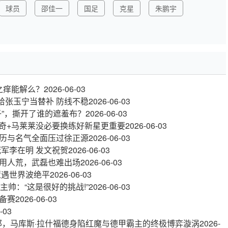
球员
邵佳一
国足
克星
朱鹏宇
之痒能解么？
2026-06-03
给张玉宁当替补 防线不稳
2026-06-03
子”，撕开了谁的遮羞布？
2026-06-03
阿奇+马莱莱没必要换练好新星更重要
2026-06-03
历与名气全面压过徐正源
2026-06-03
军李在明 发文祝贺
2026-06-03
用人荒，武磊也难出场
2026-06-03
遭遇世界波绝平
2026-06-03
帅：“这是很好的挑战!”
2026-06-03
备赛
2026-06-03
-03
那，马库斯·拉什福德身陷红魔与德甲霸主的终极博弈漩涡
2026-