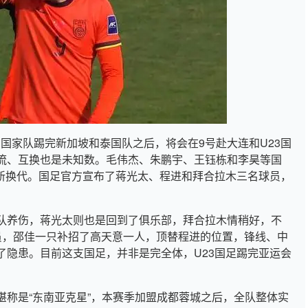
，国家队踢完新加坡和泰国队之后，将会在9号赴大连和U23国
流、互换也是未知数。毛伟杰、朱鹏宇、王钰栋和李昊等国
更新换代。国足官方宣布了蒋光太、程进和拜合拉木三名球员，
队养伤，蒋光太则也是回到了俱乐部，拜合拉木情稍好，不
员，邵佳一只补招了高天意一人，顶替程进的位置，锋线、中
了隐患。目前这支国足，并非是完全体，U23国足踢完亚运会
堪称是“东南亚克星”，本赛季加盟成都蓉城之后，全队整体实