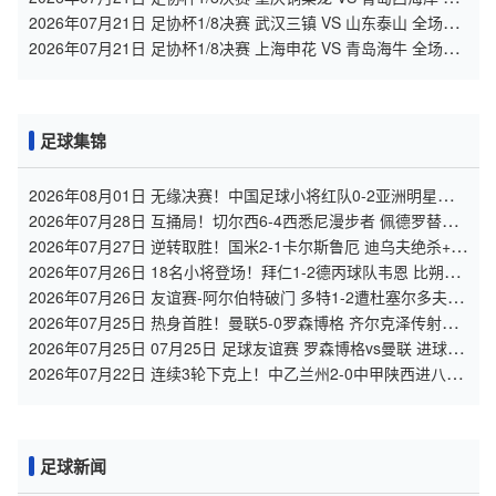
场录像
2026年07月21日 足协杯1/8决赛 武汉三镇 VS 山东泰山 全场录
像
2026年07月21日 足协杯1/8决赛 上海申花 VS 青岛海牛 全场录
像
足球集锦
2026年08月01日 无缘决赛！中国足球小将红队0-2亚洲明星联，
后者决赛战杭州足管
2026年07月28日 互捅局！切尔西6-4西悉尼漫步者 佩德罗替补3
射1传阿隆索开门红
2026年07月27日 逆转取胜！国米2-1卡尔斯鲁厄 迪乌夫绝杀+双
响+世界波破门
2026年07月26日 18名小将登场！拜仁1-2德丙球队韦恩 比朔夫
点射乌尔赖希“下蛋”
2026年07月26日 友谊赛-阿尔伯特破门 多特1-2遭杜塞尔多夫逆
转
2026年07月25日 热身首胜！曼联5-0罗森博格 齐尔克泽传射莱
西德瓦尼阿玛斯破门
2026年07月25日 07月25日 足球友谊赛 罗森博格vs曼联 进球视
频
2026年07月22日 连续3轮下克上！中乙兰州2-0中甲陕西进八强
1/4决赛将战北京国安
足球新闻