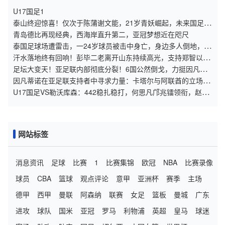
U17国足1
泰山终迎惊喜！仅次于陈蒲谢文能，21岁青妖崛起，未来国足新
锋线！
青岛德比再现经典，西海岸直升第二，亚冠梦想近在咫尺
泰国足球场遭雷击，一24岁球员被击中身亡，身边多人倒地，至
少9人受伤，警方介入调查
汗水落地终有回响！彭毕二老离开山东持续高光，支持郑智以教
练身份征战亚冠
足坛大变天！亚足联内部彻底分裂！6国公然倒戈，力挺因凡蒂
诺连任
因凡蒂诺在亚足联支持者中寻求力量：卡塔尔与阿联酋的立场引
发关注
U17国足VS勒沃库森：442稳扎稳打，何思凡邝兆镭领衔，赵松
源冲锋
网站标签
消息资讯
足球
比赛
1
比赛集锦
欧冠
NBA
比赛录像
球员
CBA
篮球
观点评论
意甲
亚洲杯
赛季
主场
德甲
西甲
曼联
阿森纳
联赛
女足
篮板
曼城
广东
进攻
球队
国米
亚冠
罗马
利物浦
英超
皇马
球迷