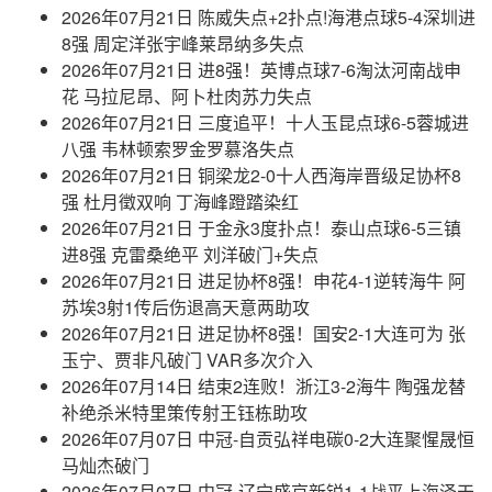
2026年07月21日 陈威失点+2扑点!海港点球5-4深圳进
8强 周定洋张宇峰莱昂纳多失点
2026年07月21日 进8强！英博点球7-6淘汰河南战申
花 马拉尼昂、阿卜杜肉苏力失点
2026年07月21日 三度追平！十人玉昆点球6-5蓉城进
八强 韦林顿索罗金罗慕洛失点
2026年07月21日 铜梁龙2-0十人西海岸晋级足协杯8
强 杜月徵双响 丁海峰蹬踏染红
2026年07月21日 于金永3度扑点！泰山点球6-5三镇
进8强 克雷桑绝平 刘洋破门+失点
2026年07月21日 进足协杯8强！申花4-1逆转海牛 阿
苏埃3射1传后伤退高天意两助攻
2026年07月21日 进足协杯8强！国安2-1大连可为 张
玉宁、贾非凡破门 VAR多次介入
2026年07月14日 结束2连败！浙江3-2海牛 陶强龙替
补绝杀米特里策传射王钰栋助攻
2026年07月07日 中冠-自贡弘祥电碳0-2大连聚惺晟恒
马灿杰破门
2026年07月07日 中冠-辽宁盛京新锐1-1战平上海泽天