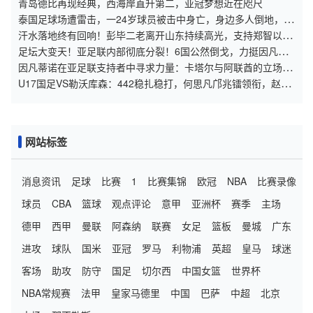
青岛德比再现经典，西海岸直升第二，亚冠梦想近在咫尺
泰国足球场遭雷击，一24岁球员被击中身亡，身边多人倒地，至
少9人受伤，警方介入调查
汗水落地终有回响！彭毕二老离开山东持续高光，支持郑智以教
练身份征战亚冠
足坛大变天！亚足联内部彻底分裂！6国公然倒戈，力挺因凡蒂
诺连任
因凡蒂诺在亚足联支持者中寻求力量：卡塔尔与阿联酋的立场引
发关注
U17国足VS勒沃库森：442稳扎稳打，何思凡邝兆镭领衔，赵松
源冲锋
网站标签
消息资讯
足球
比赛
1
比赛集锦
欧冠
NBA
比赛录像
球员
CBA
篮球
观点评论
意甲
亚洲杯
赛季
主场
德甲
西甲
曼联
阿森纳
联赛
女足
篮板
曼城
广东
进攻
球队
国米
亚冠
罗马
利物浦
英超
皇马
球迷
客场
助攻
防守
国足
切尔西
中国女篮
世界杯
NBA常规赛
法甲
皇家马德里
中国
巴萨
中超
北京