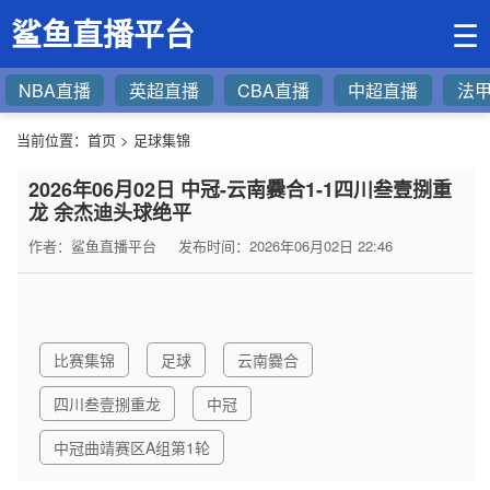
鲨鱼直播平台
☰
NBA直播
英超直播
CBA直播
中超直播
法
当前位置：
首页
>
足球集锦
2026年06月02日 中冠-云南爨合1-1四川叁壹捌重
龙 余杰迪头球绝平
作者：鲨鱼直播平台
发布时间：2026年06月02日 22:46
比赛集锦
足球
云南爨合
四川叁壹捌重龙
中冠
中冠曲靖赛区A组第1轮