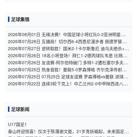
足球集锦
2026年08月01日 无缘决赛！中国足球小将红队0-2亚洲明星联，
后者决赛战杭州足管
2026年07月28日 互捅局！切尔西6-4西悉尼漫步者 佩德罗替补3
射1传阿隆索开门红
2026年07月27日 逆转取胜！国米2-1卡尔斯鲁厄 迪乌夫绝杀+双
响+世界波破门
2026年07月26日 18名小将登场！拜仁1-2德丙球队韦恩 比朔夫
点射乌尔赖希“下蛋”
2026年07月26日 友谊赛-阿尔伯特破门 多特1-2遭杜塞尔多夫逆
转
2026年07月25日 热身首胜！曼联5-0罗森博格 齐尔克泽传射莱
西德瓦尼阿玛斯破门
2026年07月25日 07月25日 足球友谊赛 罗森博格vs曼联 进球视
频
2026年07月22日 连续3轮下克上！中乙兰州2-0中甲陕西进八强
1/4决赛将战北京国安
足球新闻
U17国足1
泰山终迎惊喜！仅次于陈蒲谢文能，21岁青妖崛起，未来国足新
锋线！