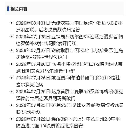
相关内容
2026年08月01日 无缘决赛！中国足球小将红队0-2亚
洲明星联，后者决赛战杭州足管
2026年07月28日 互捅局！切尔西6-4西悉尼漫步者 佩
德罗替补3射1传阿隆索开门红
2026年07月27日 逆转取胜！国米2-1卡尔斯鲁厄 迪乌
夫绝杀+双响+世界波破门
2026年07月26日 18名小将登场！拜仁1-2德丙球队韦
恩 比朔夫点射乌尔赖希“下蛋”
2026年07月26日 友谊赛-阿尔伯特破门 多特1-2遭杜
塞尔多夫逆转
2026年07月25日 热身首胜！曼联5-0罗森博格 齐尔克
泽传射莱西德瓦尼阿玛斯破门
2026年07月25日 07月25日 足球友谊赛 罗森博格vs曼
联 进球视频
2026年07月22日 连续3轮下克上！中乙兰州2-0中甲
陕西进八强 1/4决赛将战北京国安