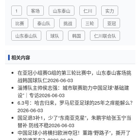
1
客场
山东泰山
仁川
实力
比赛
泰山队
挑战
三轮
亚冠
山东泰山队
球队
韩国
仁川联合队
相关内容
在亚冠小组赛G组的第三轮比赛中，山东泰山客场挑
战韩国球队仁
2026-06-03
淄博队主帅侯志强：城市联赛助力中国足球“基础建
设”｜专访
2026-06-03
6.3号：哈吉归来，罗马尼亚足球的25年之痒能解么？
2026-06-03
国足退3补1，少了“东南亚克星”，朱鹏宇给张玉宁当
替补 防线不稳
2026-06-03
中国足球小将横扫欧洲夺冠！董路“野路子”，撕开了