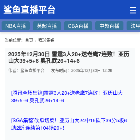
鲨鱼直播平台
☰
NBA直播
英超直播
CBA直播
中超直播
法
当前位置：
首页
>
篮球集锦
2025年12月30日 雷霆3人20+送老鹰7连败！亚历
山大39+5+6 奥孔武26+14+6
作者：鲨鱼直播平台
发布时间：2025年12月30日 12:29
[腾讯全场集锦]雷霆3人20+送老鹰7连败！亚历山大
39+5+6 奥孔武26+14+6
[SGA集锦]砍瓜切菜！亚历山大24中15砍下39分5板6
助2断 连续第104场20+！