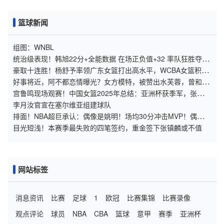
篮球新闻
组图：WNBL
统治级表现！韩旭22分+全能数据 在场正负值+32 率队狂胜夺6
连胜
豪取十连胜！杨舒予率领广东女篮打出高水平，WCBA女篮积分
榜出炉
好事将近，阿不都恋情曝光？女方模特，被赞出水芙蓉，曾和李
梦绯闻
宫鲁鸣现场观赛！中国女篮2025年总结：亚洲杯获季军，张子宇
崭露头角
李月汝官宣在塞尔维亚组建球队
排面！NBA超巨承认：偶像是姚明！场均30分冲击MVP！偶像的
力量？
目光短浅！本赛季最失败的四笔签约，重金签下张镇麟或不值
网站标签
消息资讯
比赛
足球
1
欧冠
比赛集锦
比赛录像
观点评论
球员
NBA
CBA
篮球
意甲
赛季
亚洲杯