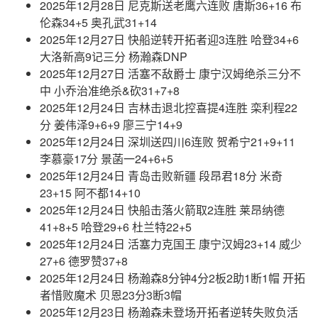
2025年12月28日 尼克斯送老鹰六连败 唐斯36+16 布
伦森34+5 奥孔武31+14
2025年12月27日 快船逆转开拓者迎3连胜 哈登34+6
大洛新高9记三分 杨瀚森DNP
2025年12月27日 活塞不敌爵士 康宁汉姆绝杀三分不
中 小乔治准绝杀&砍31+7+8
2025年12月24日 吉林击退北控喜提4连胜 栾利程22
分 姜伟泽9+6+9 廖三宁14+9
2025年12月24日 深圳送四川6连败 贺希宁21+9+11
李慕豪17分 景菡一24+6+5
2025年12月24日 青岛击败新疆 段昂君18分 米奇
23+15 阿不都14+10
2025年12月24日 快船击落火箭取2连胜 莱昂纳德
41+8+5 哈登29+6 杜兰特22+5
2025年12月24日 活塞力克国王 康宁汉姆23+14 威少
27+6 德罗赞37+8
2025年12月24日 杨瀚森8分钟4分2板2助1断1帽 开拓
者惜败魔术 贝恩23分3断3帽
2025年12月23日 杨瀚森未登场开拓者逆转失败负活