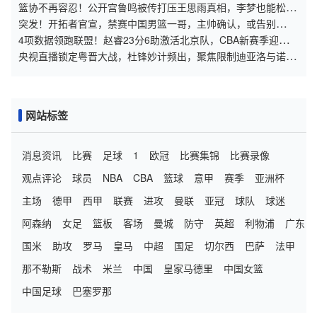
篮协不再容忍！公开宫鲁鸣被传打压王思雨真相，李梦也能松口
气
突发！开拓者官宣，禁赛中国男篮一哥，主帅确认，或告别
NBA，球迷沸腾
4项数据领跑联盟！赵睿23分6助激活北京队，CBA新赛季迎来精
彩收官
央视直播锁定粤晋大战，杜锋妙计频出，聚焦限制迪亚洛与诺威
尔取胜之道
网站标签
消息资讯
比赛
足球
1
欧冠
比赛集锦
比赛录像
观点评论
球员
NBA
CBA
篮球
意甲
赛季
亚洲杯
主场
德甲
西甲
联赛
进攻
曼联
亚冠
球队
球迷
阿森纳
女足
篮板
客场
曼城
防守
英超
利物浦
广东
国米
助攻
罗马
皇马
中超
国足
切尔西
巴萨
法甲
那不勒斯
战术
米兰
中国
皇家马德里
中国女篮
中国足球
巴塞罗那