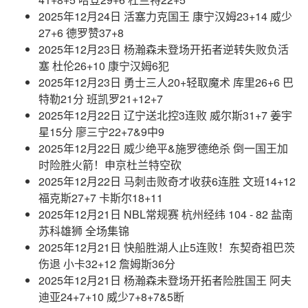
2025年12月24日 活塞力克国王 康宁汉姆23+14 威少
27+6 德罗赞37+8
2025年12月23日 杨瀚森未登场开拓者逆转失败负活
塞 杜伦26+10 康宁汉姆6犯
2025年12月23日 勇士三人20+轻取魔术 库里26+6 巴
特勒21分 班凯罗21+12+7
2025年12月22日 辽宁送北控3连败 威尔斯31+7 姜宇
星15分 廖三宁22+7&9中9
2025年12月22日 威少绝平&施罗德绝杀 倒一国王加
时险胜火箭！申京杜兰特空砍
2025年12月22日 马刺击败奇才收获6连胜 文班14+12
福克斯27+7 卡斯尔18+11
2025年12月21日 NBL常规赛 杭州经纬 104 - 82 盐南
苏科雄狮 全场集锦
2025年12月21日 快船胜湖人止5连败！东契奇祖巴茨
伤退 小卡32+12 詹姆斯36分
2025年12月21日 杨瀚森未登场开拓者险胜国王 阿夫
迪亚24+7+10 威少7+8+7&5断