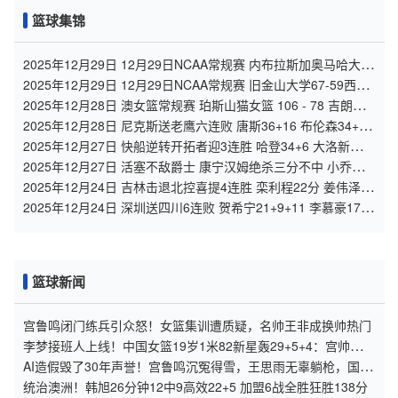
篮球集锦
2025年12月29日 12月29日NCAA常规赛 内布拉斯加奥马哈大学
57-80俄勒冈大学 全场集锦
2025年12月29日 12月29日NCAA常规赛 旧金山大学67-59西雅
图大学 全场集锦
2025年12月28日 澳女篮常规赛 珀斯山猫女篮 106 - 78 吉朗毒
液女篮 全场集锦
2025年12月28日 尼克斯送老鹰六连败 唐斯36+16 布伦森34+5
奥孔武31+14
2025年12月27日 快船逆转开拓者迎3连胜 哈登34+6 大洛新高9
记三分 杨瀚森DNP
2025年12月27日 活塞不敌爵士 康宁汉姆绝杀三分不中 小乔治
准绝杀&砍31+7+8
2025年12月24日 吉林击退北控喜提4连胜 栾利程22分 姜伟泽
9+6+9 廖三宁14+9
2025年12月24日 深圳送四川6连败 贺希宁21+9+11 李慕豪17分
景菡一24+6+5
篮球新闻
宫鲁鸣闭门练兵引众怒！女篮集训遭质疑，名帅王非成换帅热门
李梦接班人上线！中国女篮19岁1米82新星轰29+5+4：宫帅重用
她？
AI造假毁了30年声誉！宫鲁鸣沉冤得雪，王思雨无辜躺枪，国家
出手揪出流量蛀虫
统治澳洲！韩旭26分钟12中9高效22+5 加盟6战全胜狂胜138分