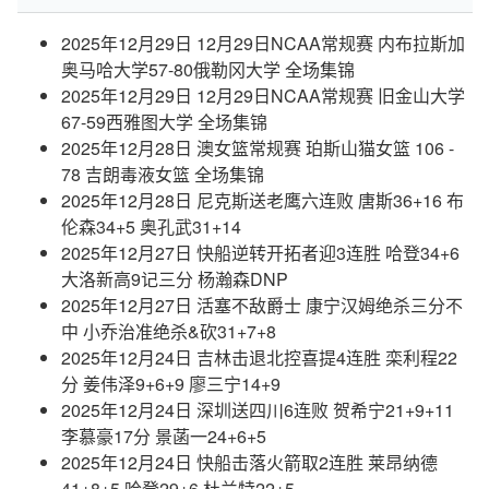
2025年12月29日 12月29日NCAA常规赛 内布拉斯加
奥马哈大学57-80俄勒冈大学 全场集锦
2025年12月29日 12月29日NCAA常规赛 旧金山大学
67-59西雅图大学 全场集锦
2025年12月28日 澳女篮常规赛 珀斯山猫女篮 106 -
78 吉朗毒液女篮 全场集锦
2025年12月28日 尼克斯送老鹰六连败 唐斯36+16 布
伦森34+5 奥孔武31+14
2025年12月27日 快船逆转开拓者迎3连胜 哈登34+6
大洛新高9记三分 杨瀚森DNP
2025年12月27日 活塞不敌爵士 康宁汉姆绝杀三分不
中 小乔治准绝杀&砍31+7+8
2025年12月24日 吉林击退北控喜提4连胜 栾利程22
分 姜伟泽9+6+9 廖三宁14+9
2025年12月24日 深圳送四川6连败 贺希宁21+9+11
李慕豪17分 景菡一24+6+5
2025年12月24日 快船击落火箭取2连胜 莱昂纳德
41+8+5 哈登29+6 杜兰特22+5