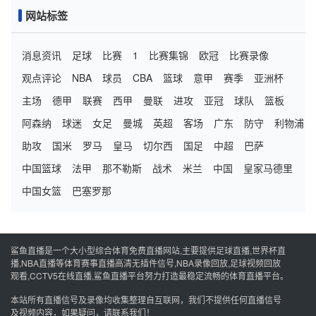
网站标签
消息资讯
足球
比赛
1
比赛集锦
欧冠
比赛录像
观点评论
NBA
球员
CBA
篮球
意甲
赛季
亚洲杯
主场
德甲
联赛
西甲
曼联
进攻
亚冠
球队
篮板
阿森纳
球迷
女足
曼城
英超
客场
广东
防守
利物浦
助攻
国米
罗马
皇马
切尔西
国足
中超
巴萨
中国篮球
法甲
那不勒斯
战术
米兰
中国
皇家马德里
中国女篮
巴塞罗那
鲨鱼直播是一个大小型综合体育免费直播网站,主要提供足球直播,世界杯直
播,NBA直播等体育赛事直播高清无插件信号,NBA录像回放,足球视频回放
观看,CCTV5在线直播,鲨鱼直播平台努力打造最稳定流畅的体育直播平台。
本站所有直播信号及录像均收集整理自互联网，我们不提供任何直播信号
及视频内容，如果疑问，请联系我们！