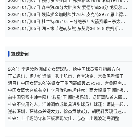
2026年01月07日 独行侠险胜国王 弗拉格20+8+6 浓眉19+16 德
罗赞失绝杀
2026年01月07日 森林狼28分大胜热火 爱德华兹26分 戈贝尔
13+17 鲍威尔21分
2026年01月06日 残阵掘金加时险胜76人 皮克特29+7 恩比德
32+10&关键干扰球
2026年01月06日 杜兰特26+10+三分绝杀！火箭赛季三杀太阳
申京缺阵 布克27分
2026年01月05日 湖人末节逆转灰熊 东契奇36+9+8 詹姆斯
26+7+10 拉拉维亚26+5
篮球新闻
26岁！李月汝欧洲成立女篮球队，给中国球员留洋指新方向
正式退出，杨力维遗憾，秀出肌肉，官宣决定，宫鲁鸣看懂了
泪目！中国女篮30岁关键女王重回巅峰轰25+5+9，宫鲁鸣需重
用她？
中国女篮大名单有变！李月汝和韩旭缺席！两大悍将压哨驰援宫
鲁鸣
前中国男篮主帅空降！“救星”压哨驰援杨鸣，辽篮离队首人四选
一
杜锋不会用的人，洋帅调教成最具进步球员！球迷：师徒一起进
国家队
逆转深圳，萨林杰关键发力，徐杰贡献9分，胡明轩表现低迷，
三人表现未达标
杜锋：上半场防守和篮板表现欠佳，心态上出现波动需调整