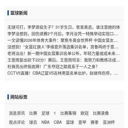
篮球新闻
无球可打，李梦退役生子？31岁生日，官宣表态，谁注意她的体
李梦没想到，因伤退赛2个月后，李月汝凭一特殊举动实现口碑
暴增
一文读懂2026年体育大事件：聚焦冬奥会世界杯 中国女篮女足
出征
没想到！“女篮扛旗人”李缘意外落选集训名单，宫鲁鸣终于意识
到问题
老将淡出！新一期中国女篮集训名单公布，年轻力量或成未来希
望
王思雨复出砍下22分！赛后，王思雨坦言：我努力和教练达成共
鸣
杜锋亮出终极底牌！广东夺冠之路竟系于一人之身？
CCTV5直播！CBA辽篮VS吉林男篮名单出炉，赵继伟伤停，李
晓旭+威尔斯复出，外援无变化
网站标签
消息资讯
比赛
足球
1
比赛集锦
欧冠
比赛录像
观点评论
球员
NBA
CBA
篮球
意甲
赛季
亚洲杯