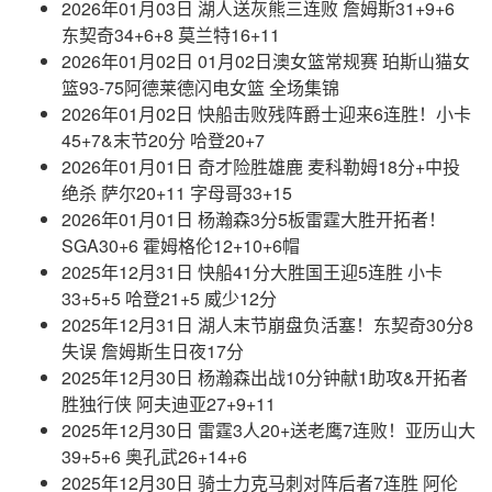
2026年01月03日 湖人送灰熊三连败 詹姆斯31+9+6
东契奇34+6+8 莫兰特16+11
2026年01月02日 01月02日澳女篮常规赛 珀斯山猫女
篮93-75阿德莱德闪电女篮 全场集锦
2026年01月02日 快船击败残阵爵士迎来6连胜！小卡
45+7&末节20分 哈登20+7
2026年01月01日 奇才险胜雄鹿 麦科勒姆18分+中投
绝杀 萨尔20+11 字母哥33+15
2026年01月01日 杨瀚森3分5板雷霆大胜开拓者！
SGA30+6 霍姆格伦12+10+6帽
2025年12月31日 快船41分大胜国王迎5连胜 小卡
33+5+5 哈登21+5 威少12分
2025年12月31日 湖人末节崩盘负活塞！东契奇30分8
失误 詹姆斯生日夜17分
2025年12月30日 杨瀚森出战10分钟献1助攻&开拓者
胜独行侠 阿夫迪亚27+9+11
2025年12月30日 雷霆3人20+送老鹰7连败！亚历山大
39+5+6 奥孔武26+14+6
2025年12月30日 骑士力克马刺对阵后者7连胜 阿伦