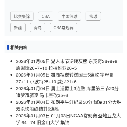
比赛集锦
CBA
中国篮球
篮球
新疆
青岛
CBA常规赛
相关内容
2026年01月05日 湖人末节逆转灰熊 东契奇36+9+8
詹姆斯26+7+10 拉拉维亚26+5
2026年01月05日 雄鹿拒逆转送国王5连败 字母哥
37+11 小波特25+10 威少21+6
2026年01月04日 勇士送爵士3连败 库里第三节20分
追梦遭驱逐 马卡空砍35+6
2026年01月04日 布朗平生涯纪录50分 绿军31分大胜
双杀快船终结其6连胜
2026年01月03日 01月03日NCAA常规赛 圣地亚戈大
学 64 - 74 旧金山大学 集锦