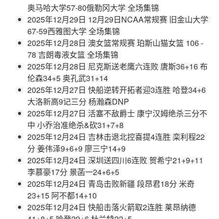
奥马哈大学57-80俄勒冈大学 全场集锦
2025年12月29日 12月29日NCAA常规赛 旧金山大学
67-59西雅图大学 全场集锦
2025年12月28日 澳女篮常规赛 珀斯山猫女篮 106 -
78 吉朗毒液女篮 全场集锦
2025年12月28日 尼克斯送老鹰六连败 唐斯36+16 布
伦森34+5 奥孔武31+14
2025年12月27日 快船逆转开拓者迎3连胜 哈登34+6
大洛新高9记三分 杨瀚森DNP
2025年12月27日 活塞不敌爵士 康宁汉姆绝杀三分不
中 小乔治准绝杀&砍31+7+8
2025年12月24日 吉林击退北控喜提4连胜 栾利程22
分 姜伟泽9+6+9 廖三宁14+9
2025年12月24日 深圳送四川6连败 贺希宁21+9+11
李慕豪17分 景菡一24+6+5
2025年12月24日 青岛击败新疆 段昂君18分 米奇
23+15 阿不都14+10
2025年12月24日 快船击落火箭取2连胜 莱昂纳德
41+8+5 哈登29+6 杜兰特22+5