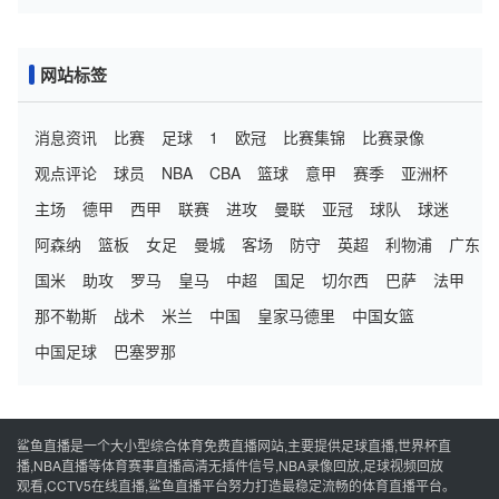
网站标签
消息资讯
比赛
足球
1
欧冠
比赛集锦
比赛录像
观点评论
球员
NBA
CBA
篮球
意甲
赛季
亚洲杯
主场
德甲
西甲
联赛
进攻
曼联
亚冠
球队
球迷
阿森纳
篮板
女足
曼城
客场
防守
英超
利物浦
广东
国米
助攻
罗马
皇马
中超
国足
切尔西
巴萨
法甲
那不勒斯
战术
米兰
中国
皇家马德里
中国女篮
中国足球
巴塞罗那
鲨鱼直播是一个大小型综合体育免费直播网站,主要提供足球直播,世界杯直
播,NBA直播等体育赛事直播高清无插件信号,NBA录像回放,足球视频回放
观看,CCTV5在线直播,鲨鱼直播平台努力打造最稳定流畅的体育直播平台。