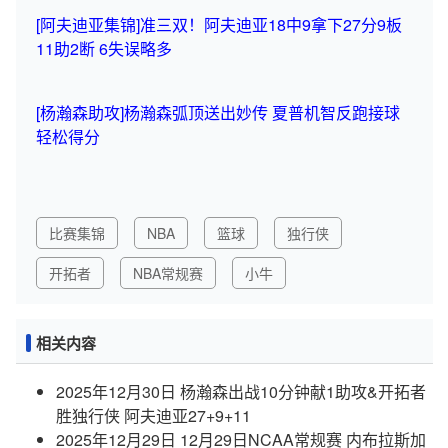
[阿夫迪亚集锦]准三双！阿夫迪亚18中9拿下27分9板
11助2断 6失误略多
[杨瀚森助攻]杨瀚森弧顶送出妙传 夏普机智反跑接球
轻松得分
比赛集锦
NBA
篮球
独行侠
开拓者
NBA常规赛
小牛
相关内容
2025年12月30日 杨瀚森出战10分钟献1助攻&开拓者
胜独行侠 阿夫迪亚27+9+11
2025年12月29日 12月29日NCAA常规赛 内布拉斯加