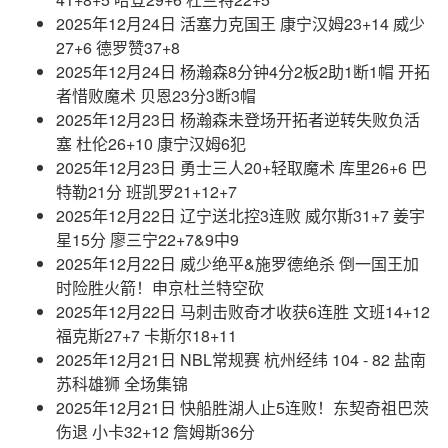
2025年12月24日 活塞力克国王 康宁汉姆23+14 威少
27+6 德罗赞37+8
2025年12月24日 杨瀚森8分钟4分2板2助1断1帽 开拓
者惜败魔术 贝恩23分3断3帽
2025年12月23日 杨瀚森未登场开拓者逆转失败负活
塞 杜伦26+10 康宁汉姆6犯
2025年12月23日 勇士三人20+轻取魔术 库里26+6 巴
特勒21分 班凯罗21+12+7
2025年12月22日 辽宁送北控3连败 威尔斯31+7 姜宇
星15分 廖三宁22+7&9中9
2025年12月22日 威少绝平&施罗德绝杀 倒一国王加
时险胜火箭！申京杜兰特空砍
2025年12月22日 马刺击败奇才收获6连胜 文班14+12
福克斯27+7 卡斯尔18+11
2025年12月21日 NBL常规赛 杭州经纬 104 - 82 盐南
苏科雄狮 全场集锦
2025年12月21日 快船胜湖人止5连败！东契奇祖巴茨
伤退 小卡32+12 詹姆斯36分