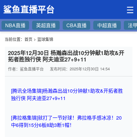
鲨鱼直播平台
☰
NBA直播
英超直播
CBA直播
中超直播
法
当前位置：
首页
>
篮球集锦
2025年12月30日 杨瀚森出战10分钟献1助攻&开
拓者胜独行侠 阿夫迪亚27+9+11
作者：鲨鱼直播平台
发布时间：2025年12月30日 14:54
[腾讯全场集锦]杨瀚森出战10分钟献1助攻&开拓者胜
独行侠 阿夫迪亚27+9+11
[弗拉格集锦]就打了一节好球！弗拉格手感冰凉！20
中6得到15分6板8助3断1帽！