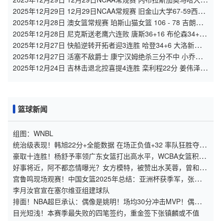
57-80俄勒冈大学 全场集锦
2025年12月29日 12月29日NCAA常规赛 旧金山大学67-59西雅
图大学 全场集锦
2025年12月28日 澳女篮常规赛 珀斯山猫女篮 106 - 78 吉朗毒
液女篮 全场集锦
2025年12月28日 尼克斯送老鹰六连败 唐斯36+16 布伦森34+5
奥孔武31+14
2025年12月27日 快船逆转开拓者迎3连胜 哈登34+6 大洛新高9
记三分 杨瀚森DNP
2025年12月27日 活塞不敌爵士 康宁汉姆绝杀三分不中 小乔治
准绝杀&砍31+7+8
2025年12月24日 吉林击退北控喜提4连胜 栾利程22分 姜伟泽
9+6+9 廖三宁14+9
篮球新闻
组图：WNBL
统治级表现！韩旭22分+全能数据 在场正负值+32 率队狂胜夺6
连胜
豪取十连胜！杨舒予率领广东女篮打出高水平，WCBA女篮积分
榜出炉
好事将近，阿不都恋情曝光？女方模特，被赞出水芙蓉，曾和李
梦绯闻
宫鲁鸣现场观赛！中国女篮2025年总结：亚洲杯获季军，张子宇
崭露头角
李月汝官宣在塞尔维亚组建球队
排面！NBA超巨承认：偶像是姚明！场均30分冲击MVP！偶像的
力量？
目光短浅！本赛季最失败的四笔签约，重金签下张镇麟或不值