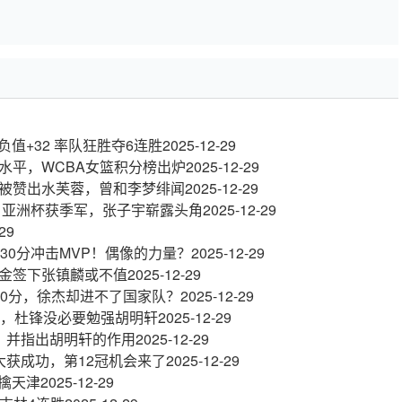
负值+32 率队狂胜夺6连胜
2025-12-29
水平，WCBA女篮积分榜出炉
2025-12-29
被赞出水芙蓉，曾和李梦绯闻
2025-12-29
：亚洲杯获季军，张子宇崭露头角
2025-12-29
29
30分冲击MVP！偶像的力量？
2025-12-29
金签下张镇麟或不值
2025-12-29
砍0分，徐杰却进不了国家队？
2025-12-29
变，杜锋没必要勉强胡明轩
2025-12-29
，并指出胡明轩的作用
2025-12-29
大获成功，第12冠机会来了
2025-12-29
场擒天津
2025-12-29