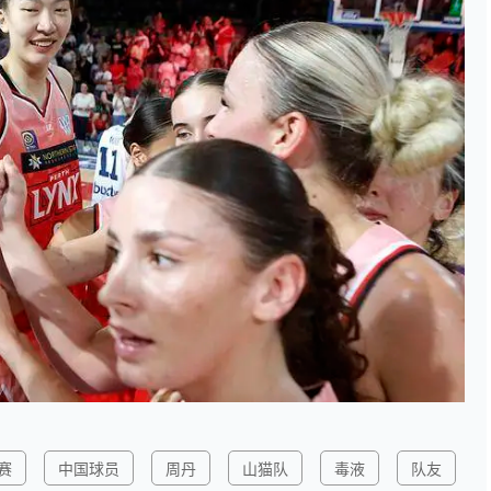
赛
中国球员
周丹
山猫队
毒液
队友