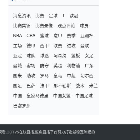
消息资讯
比赛
足球
1
欧冠
比赛集锦
比赛录像
观点评论
球员
NBA
CBA
篮球
意甲
赛季
亚洲杯
主场
德甲
西甲
联赛
进攻
曼联
亚冠
球队
球迷
阿森纳
篮板
女足
曼城
客场
防守
英超
利物浦
广东
国米
助攻
罗马
皇马
中超
切尔西
国足
巴萨
法甲
那不勒斯
战术
米兰
中国
皇家马德里
中国女篮
中国足球
巴塞罗那
看,CCTV5在线直播,鲨鱼直播平台努力打造最稳定流畅的