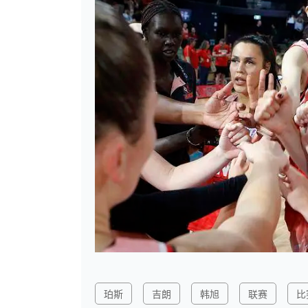
珀斯
吉朗
韩旭
联赛
比