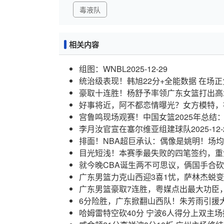
毒液队
相关内容
组图：WNBL
2025-12-29
统治级表现！韩旭22分+全能数据 在场正
豪取十连胜！杨舒予率领广东女篮打出高
好事将近，阿不都恋情曝光？女方模特，
宫鲁鸣现场观赛！中国女篮2025年总结
李月汝官宣在塞尔维亚组建球队
2025-12-
排面！NBA超巨承认：偶像是姚明！场均
目光短浅！本赛季最失败的四笔签约，重
就今晚CBA诞生两不可思议，俩国手合
广东男篮力克山西迎3喜1忧，萨林杰蜕
广东男篮豪取7连胜，粤媒点出最大功臣
6分险胜，广东掀翻山西队！朱芳雨引援
哈姆雷特空砍40分 宁波6人得分上双主