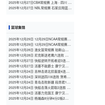
场录像
2025年12月27日CBA常规赛 上海 - 四川 全
场录像
2025年12月27日 NBL常规赛 石家庄翔蓝
VS 山东蜜獾 全场录像
篮球集锦
2025年12月29日 12月29日NCAA常规赛 内
布拉斯加奥马哈大学57-80俄勒冈大学 全场
2025年12月29日 12月29日NCAA常规赛 旧
集锦
金山大学67-59西雅图大学 全场集锦
2025年12月28日 澳女篮常规赛 珀斯山猫女
篮 106 - 78 吉朗毒液女篮 全场集锦
2025年12月28日 尼克斯送老鹰六连败 唐斯
36+16 布伦森34+5 奥孔武31+14
2025年12月27日 快船逆转开拓者迎3连胜
哈登34+6 大洛新高9记三分 杨瀚森DNP
2025年12月27日 活塞不敌爵士 康宁汉姆绝
杀三分不中 小乔治准绝杀&砍31+7+8
2025年12月24日 吉林击退北控喜提4连胜
栾利程22分 姜伟泽9+6+9 廖三宁14+9
2025年12月24日 深圳送四川6连败 贺希宁
21+9+11 李慕豪17分 景菡一24+6+5
2025年12月24日 青岛击败新疆 段昂君18
分 米奇23+15 阿不都14+10
2025年12月24日 快船击落火箭取2连胜 莱
昂纳德41+8+5 哈登29+6 杜兰特22+5
2025年12月24日 活塞力克国王 康宁汉姆
23+14 威少27+6 德罗赞37+8
2025年12月24日 杨瀚森8分钟4分2板2助1
断1帽 开拓者惜败魔术 贝恩23分3断3帽