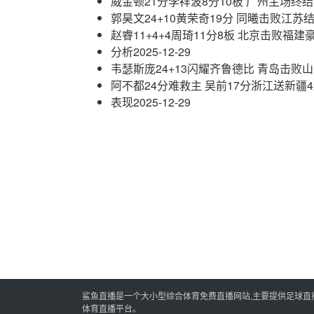
威金顿21分李祥波8分10板 广州主场终
郭昊文24+10黄荣奇19分 同曦击败江苏
赵睿11+4+4周琦11分8板 北京击败福建
分析
2025-12-29
韦瑟斯庞24+13闪耀齐鲁德比 青岛击败
阿不都24分难救主 吴前17分浙江送新疆
表现
2025-12-29
鲨鱼直播是一个大小型综合体育免费直播网站,主要提供足球直播,
体育直播平台。