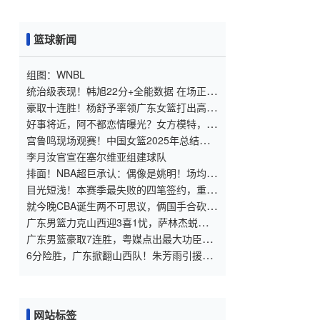
篮球新闻
组图：WNBL
统治级表现！韩旭22分+全能数据 在场正负
值+32 率队狂胜夺6连胜
豪取十连胜！杨舒予率领广东女篮打出高水
平，WCBA女篮积分榜出炉
好事将近，阿不都恋情曝光？女方模特，被
赞出水芙蓉，曾和李梦绯闻
宫鲁鸣现场观赛！中国女篮2025年总结：
亚洲杯获季军，张子宇崭露头角
李月汝官宣在塞尔维亚组建球队
排面！NBA超巨承认：偶像是姚明！场均30
分冲击MVP！偶像的力量？
目光短浅！本赛季最失败的四笔签约，重金
签下张镇麟或不值
就今晚CBA诞生两不可思议，俩国手合砍0
分，徐杰却进不了国家队？
广东男篮力克山西迎3喜1忧，萨林杰蜕变，
杜锋没必要勉强胡明轩
广东男篮豪取7连胜，粤媒点出最大功臣，
并指出胡明轩的作用
6分险胜，广东掀翻山西队！朱芳雨引援大
获成功，第12冠机会来了
网站标签