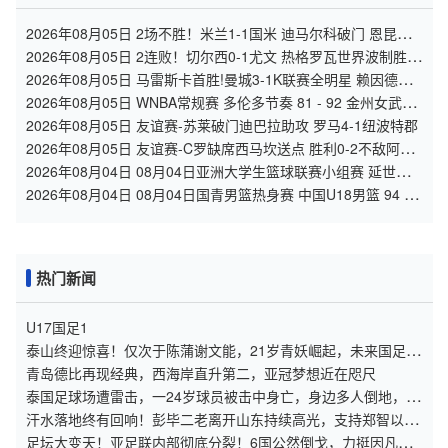
2026年08月05日 2场不胜！米兰1-1国米 迪马尔科破门 恩昆库
造点+点射拉莫斯登场
2026年08月05日 2连败！切尔西0-1尤文 热格罗瓦世界波制胜穆
德里克时隔614天复出
2026年08月05日 马雷斯卡首胜!曼城3-1K联赛全明星 赖因德斯
努里破门塞梅尼奥助攻
2026年08月05日 WNBA常规赛 多伦多节奏 81 - 92 金州女武神
全场集锦
2026年08月05日 友谊赛-苏莱破门迪巴拉助攻 罗马4-1纽波特郡
2026年08月05日 友谊赛-C罗缺席西马坎送点 胜利0-2不敌阿尔
梅里亚
2026年08月04日 08月04日亚洲大学生篮球联赛小组赛 延世大
学 82 - 83 北京大学 集锦
2026年08月04日 08月04日国青男篮热身赛 中国U18男篮 94 -
85 加拿大大卫·安篮球学院 集锦
热门新闻
U17国足1
泰山终迎惊喜！仅次于陈蒲谢文能，21岁青妖崛起，未来国足新
锋线！
青岛德比再现经典，西海岸直升第二，亚冠梦想近在咫尺
泰国足球场遭雷击，一24岁球员被击中身亡，身边多人倒地，至
少9人受伤，警方介入调查
汗水落地终有回响！彭毕二老离开山东持续高光，支持郑智以教
练身份征战亚冠
足坛大变天！亚足联内部彻底分裂！6国公然倒戈，力挺因凡蒂