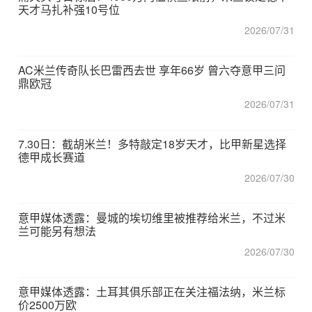
天才马扎补强10号位
2026/07/31
AC米兰传奇队长巴雷西去世 享年66岁 曾六夺意甲三问
鼎欧冠
2026/07/31
7.30日：截胡米兰！多特敲定18岁天才，比甲新星选择
德甲成长赛道
2026/07/30
意甲媒体透露：曼城的埃切维里被推荐给米兰，不过米
兰可能另有想法
2026/07/30
意甲媒体透露：土耳其俱乐部正在关注福法纳，米兰标
价2500万欧