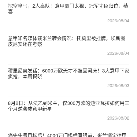
挖空皇马，2人离队！意甲豪门太狠，冠军功臣归位，恭
喜
2026/08/04
意甲知名媒体谈米兰转会情况：托莫里被挂牌，埃斯图
皮尼安还在考察
2026/08/04
穆里尼奥发话：6000万欧天才不准回河床！3大意甲下家
疯抢，本周揭晓
2026/08/03
8月2日：从法乙到米兰，仅300万欧的迪亚瓦拉如何用三
个月逆袭成意甲新星
2026/08/02
痛失头号目标后！4000万门槛横亘眼前，米兰锁定德甲