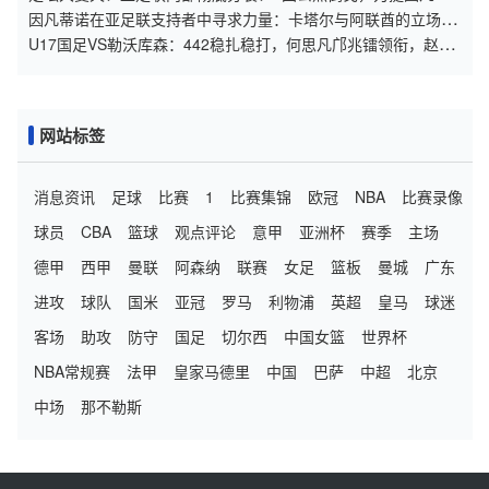
诺连任
因凡蒂诺在亚足联支持者中寻求力量：卡塔尔与阿联酋的立场引
发关注
U17国足VS勒沃库森：442稳扎稳打，何思凡邝兆镭领衔，赵松
源冲锋
网站标签
消息资讯
足球
比赛
1
比赛集锦
欧冠
NBA
比赛录像
球员
CBA
篮球
观点评论
意甲
亚洲杯
赛季
主场
德甲
西甲
曼联
阿森纳
联赛
女足
篮板
曼城
广东
进攻
球队
国米
亚冠
罗马
利物浦
英超
皇马
球迷
客场
助攻
防守
国足
切尔西
中国女篮
世界杯
NBA常规赛
法甲
皇家马德里
中国
巴萨
中超
北京
中场
那不勒斯