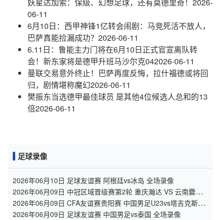
妖星达加索：保级、幻想足球，还有莫德里奇！
2026-
06-11
6月10日：西甲神锋1亿转会闹剧：马竞死活不放人，
巴萨真能捡漏成功？
2026-06-11
6.11日：鲁能主力门将在6月10日正式官宣离队转
会！新东家将是德甲升班马沙尔克04
2026-06-11
曼联交易意外终止！巴萨再度反悔，拉什福德或将回
归，剧情堪称魔幻
2026-06-11
樊振东当选德甲最佳球员 是其他4位候选人总和的13
倍
2026-06-11
足球录像
2026年06月10日 足球友谊赛 阿根廷vs冰岛 全场录像
2026年06月09日 中冠区域晋级赛第2轮 重庆瀚达 VS 云南爨合
全场录像
2026年06月09日 CFA友谊赛贵阳赛 中国男足U23vs塔吉克斯坦
U23 全场录像
2026年06月09日 足球友谊赛 中国男足vs泰国 全场录像