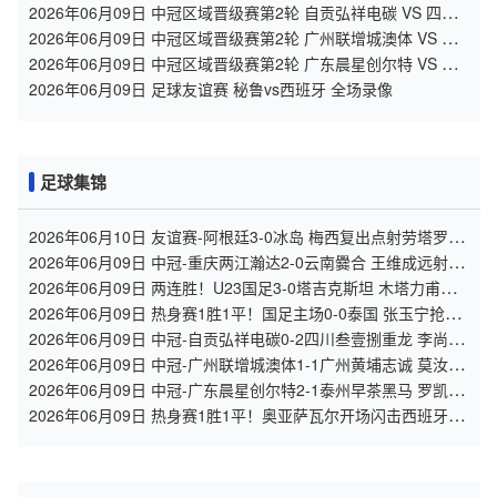
2026年06月09日 中冠区域晋级赛第2轮 自贡弘祥电碳 VS 四川
叁壹捌重龙 全场录像
2026年06月09日 中冠区域晋级赛第2轮 广州联增城澳体 VS 广
州黄埔志诚 全场录像
2026年06月09日 中冠区域晋级赛第2轮 广东晨星创尔特 VS 泰
州早茶黑马 全场录像
2026年06月09日 足球友谊赛 秘鲁vs西班牙 全场录像
足球集锦
2026年06月10日 友谊赛-阿根廷3-0冰岛 梅西复出点射劳塔罗造
点+中柱阿尔马达破门
2026年06月09日 中冠-重庆两江瀚达2-0云南爨合 王维成远射建
功
2026年06月09日 两连胜！U23国足3-0塔吉克斯坦 木塔力甫闪
击+造点向余望点射
2026年06月09日 热身赛1胜1平！国足主场0-0泰国 张玉宁抢点
中柱国足24脚射门未果
2026年06月09日 中冠-自贡弘祥电碳0-2四川叁壹捌重龙 李尚
霖、邹齐破门
2026年06月09日 中冠-广州联增城澳体1-1广州黄埔志诚 莫汝恒
绝平
2026年06月09日 中冠-广东晨星创尔特2-1泰州早茶黑马 罗凯、
王伟轩破门
2026年06月09日 热身赛1胜1平！奥亚萨瓦尔开场闪击西班牙3-
1秘鲁 16日世界杯首战