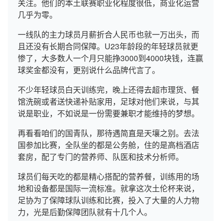
关注。他们的本土联赛职业化程度很低，商业化运营
几乎为零。
一线队的主力球员月薪折合人民币也就一万出头，而
且还没有长期合同保障。U23年龄段的年轻球员就更
惨了，大多数人一个月只能挣3000到4000块钱，连赢
球奖金都没有，更别说什么品牌代言了。
不少年轻球员白天训练完，晚上还得去超市理货、餐
馆洗碗或者送快递补贴家用，足球对他们来说，与其
说是职业，不如说是一份需要兼职才能维持的梦想。
再看看咱们的国青队，那待遇简直是天壤之别。去法
国参加比赛，全队坐的都是公务舱，住的是高档酒店
套房，配了专门的营养师、队医和技术分析师。
球员们每天吃的都是精心搭配的营养餐，训练用的场
地和设备都是国际一流标准。就拿这次土伦杯来说，
足协为了保障球队训练和比赛，投入了大量的人力物
力，光是后勤保障团队就有十几个人。