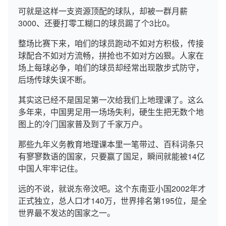
可就是这样一支资源顶配的球队，却被一群月薪
3000、还要打零工糊口的球员踢了个3比0。
整场比赛下来，咱们的球员跑动不如对方积极，传接
球配合不如对方流畅，拼抢也不如对方凶狠。人家在
场上每球必争，咱们的球员却经常出现散步式防守，
后场传球失误不断。
其实这已经不是国足第一次给我们上地理课了。这么
多年来，中国男足用一场场失利，硬生生把无数个地
图上的冷门国家普及到了千家万户。
那些九年义务教育地理课本里一笔带过、百科词条只
有寥寥数语的国家，只要赢了国足，瞬间就能被14亿
中国人牢牢记住。
远的不说，就说东帝汶吧。这个东南亚小国2002年才
正式独立，总人口才140万，世界排名第195位，是全
世界最不发达的国家之一。