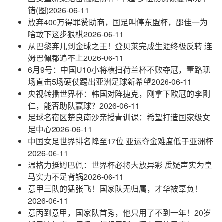
错(图)
2026-06-11
放弃400万得罪赞助商，国足叫停东盟杯，邵佳一为
啥敢下这步狠棋
2026-06-11
从巴黎弃儿到金球之王！登贝莱完成生涯终极反转 连
姆巴佩都追不上
2026-06-11
6月9号：中国U10小将横扫荷兰杯不败夺冠，董路现
场直击5场硬仗踢出亚洲足球新希望
2026-06-11
央视转播世界杯：韩国对阵捷克，刚拿下欧冠的李刚
仁，能否助队赢球？
2026-06-11
足球名宿区楚良南沙亲授青训课：希望打造国家级女
足中心
2026-06-11
中国女足世界排名降至17位 亚运夺金难度低于亚洲杯
2026-06-11
温格力挺姆巴佩：世界杯必将大放异彩 质疑声实为皇
马实力不足背锅
2026-06-11
意甲三队的猛张飞！国家队无归属，才华被辜负！
2026-06-11
意丙到意甲，国家队首秀，他只用了不到一年！20岁