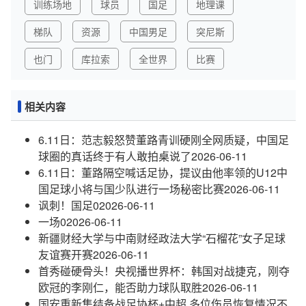
训练场地
球员
国足
地理课
梯队
资源
中国男足
突尼斯
也门
库拉索
全世界
比赛
相关内容
6.11日：范志毅怒赞董路青训硬刚全网质疑，中国足
球圈的真话终于有人敢拍桌说了
2026-06-11
6.11日：董路隔空喊话足协，提议由他率领的U12中
国足球小将与国少队进行一场秘密比赛
2026-06-11
讽刺！国足0
2026-06-11
一场0
2026-06-11
新疆财经大学与中南财经政法大学“石榴花”女子足球
友谊赛开赛
2026-06-11
首秀碰硬骨头！央视播世界杯：韩国对战捷克，刚夺
欧冠的李刚仁，能否助力球队取胜
2026-06-11
国安重新集结备战足协杯+中超 多位伤员恢复情况不