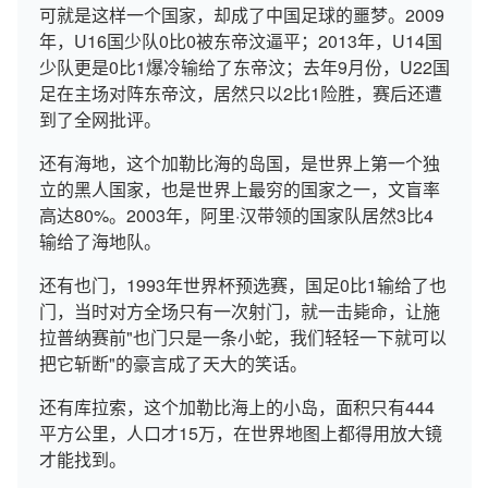
可就是这样一个国家，却成了中国足球的噩梦。2009
年，U16国少队0比0被东帝汶逼平；2013年，U14国
少队更是0比1爆冷输给了东帝汶；去年9月份，U22国
足在主场对阵东帝汶，居然只以2比1险胜，赛后还遭
到了全网批评。
还有海地，这个加勒比海的岛国，是世界上第一个独
立的黑人国家，也是世界上最穷的国家之一，文盲率
高达80%。2003年，阿里·汉带领的国家队居然3比4
输给了海地队。
还有也门，1993年世界杯预选赛，国足0比1输给了也
门，当时对方全场只有一次射门，就一击毙命，让施
拉普纳赛前"也门只是一条小蛇，我们轻轻一下就可以
把它斩断"的豪言成了天大的笑话。
还有库拉索，这个加勒比海上的小岛，面积只有444
平方公里，人口才15万，在世界地图上都得用放大镜
才能找到。