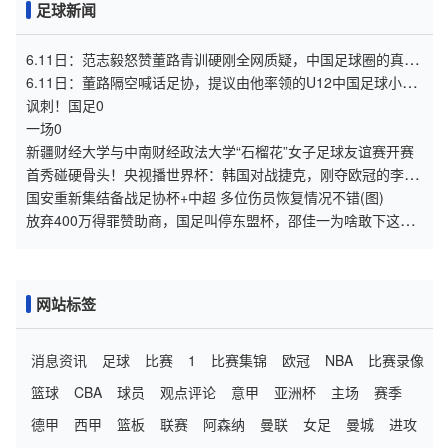
足球新闻
6.11日：范志毅怒赞董路青训硬刚全网质疑，中国足球圈的真话
终于有人敢拍桌说了
6.11日：董路隔空喊话足协，提议由他率领的U12中国足球小将
与国少队进行一场秘密比赛
讽刺！国足0
一场0
新疆财经大学与中南财经政法大学“石榴花”女子足球友谊赛开赛
首秀碰硬骨头！央视播世界杯：韩国对战捷克，刚夺欧冠的李刚
仁，能否助力球队取胜
国安重新集结备战足协杯+中超 多位伤员恢复情况不错(图)
放弃400万得罪赞助商，国足叫停东盟杯，邵佳一为啥敢下这步
狠棋
网站标签
消息资讯
足球
比赛
1
比赛集锦
欧冠
NBA
比赛录像
篮球
CBA
球员
观点评论
意甲
亚洲杯
主场
赛季
德甲
西甲
篮板
联赛
阿森纳
曼联
女足
曼城
进攻