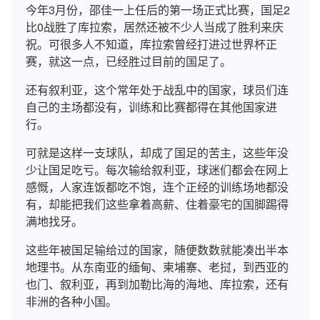
今年3月份，邵佳一上任后的第一场正式比赛，国足2
比0战胜了库拉索，居然还被不少人当成了胜利来庆
祝。可很多人不知道，库拉索曾经打进过世界杯正
赛，就这一点，已经胜过目前的国足了。
还有叙利亚，这个常年处于战乱中的国家，球员们连
自己的主场都没有，训练和比赛都得在其他国家进
行。
可就是这样一支球队，却成了国足的苦主，这些年没
少让国足吃亏。每次输给叙利亚，球迷们都会在网上
感慨，人家连饭都吃不饱，连个正经的训练场地都没
有，却能把我们这些拿着高薪、住着豪宅的国脚踢得
满地找牙。
这些年被国足输给过的国家，随便数数就能凑出半本
地理书。从东南亚的缅甸、柬埔寨、老挝，到西亚的
也门、叙利亚，再到加勒比海的海地、库拉索，还有
非洲的各种小国。