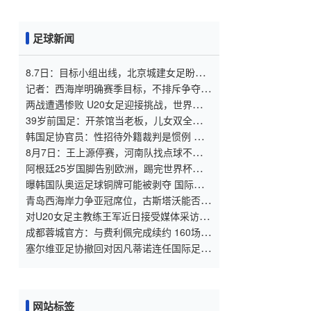
足球新闻
8.7日：目标小组出线，北京城建女足盼把
亚冠比赛带回北京
记者：西海岸明确赛季目标，不排斥争夺
2027
两战遭遇惨败 U20女足迎接挑战，世界杯出
线压力重重
39岁前国足：开茶馆当老板，儿女双全已财
富自由，妻子还是黄圣依朋友
韩国足协官员：性招待外籍裁判是惯例 这
样他们才能吹好哨
8月7日：王上源停赛，河南队找点球不灵
了，马拉尼昂不会射门，郑智剑指亚冠名额
阿根廷25岁国脚告别欧洲，踢完世界杯即转
会！正值巅峰回归阿超
曝韩国队奥运足球铜牌可能被剥夺 国际足
联处罚时效已过
青岛西海岸力争亚冠席位，古斯塔沃能否提
升表现？
对U20女足主教练王军近日接受媒体采访对
话的解读
成都蓉城官方：与费利佩完成续约 160场84
球队史最佳射手
塞尔维亚足协撤回对因凡蒂诺连任国际足联
主席的支持
网站标签