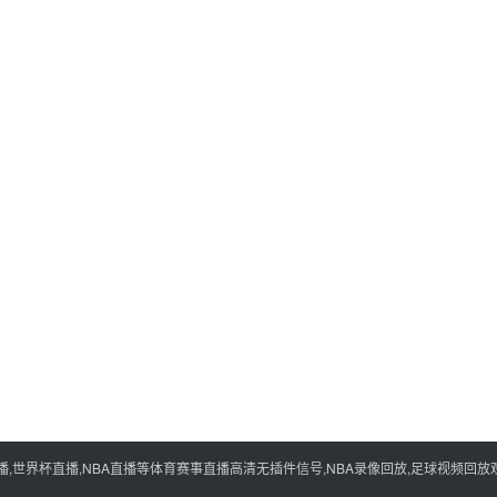
世界杯直播,NBA直播等体育赛事直播高清无插件信号,NBA录像回放,足球视频回放观