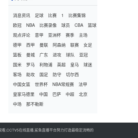
消息资讯
足球
比赛
1
比赛集锦
欧冠
NBA
比赛录像
球员
CBA
篮球
观点评论
意甲
亚洲杯
赛季
主场
德甲
西甲
曼联
阿森纳
联赛
女足
篮板
曼城
广东
进攻
球队
亚冠
国米
罗马
利物浦
英超
皇马
球迷
客场
助攻
国足
防守
切尔西
中国女篮
世界杯
NBA常规赛
法甲
皇家马德里
中国
巴萨
中超
北京
中场
那不勒斯
看,CCTV5在线直播,鲨鱼直播平台努力打造最稳定流畅的