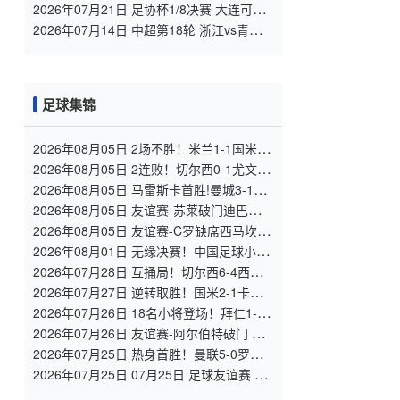
VS 青岛海牛 全场录像
2026年07月21日 足协杯1/8决赛 大连可为
VS 北京国安 全场录像
2026年07月14日 中超第18轮 浙江vs青岛
海牛 全场录像
足球集锦
2026年08月05日 2场不胜！米兰1-1国米 迪
马尔科破门 恩昆库造点+点射拉莫斯登场
2026年08月05日 2连败！切尔西0-1尤文 热
格罗瓦世界波制胜穆德里克时隔614天复出
2026年08月05日 马雷斯卡首胜!曼城3-1K
联赛全明星 赖因德斯努里破门塞梅尼奥助
2026年08月05日 友谊赛-苏莱破门迪巴拉助
攻
攻 罗马4-1纽波特郡
2026年08月05日 友谊赛-C罗缺席西马坎送
点 胜利0-2不敌阿尔梅里亚
2026年08月01日 无缘决赛！中国足球小将
红队0-2亚洲明星联，后者决赛战杭州足管
2026年07月28日 互捅局！切尔西6-4西悉
尼漫步者 佩德罗替补3射1传阿隆索开门红
2026年07月27日 逆转取胜！国米2-1卡尔
斯鲁厄 迪乌夫绝杀+双响+世界波破门
2026年07月26日 18名小将登场！拜仁1-2
德丙球队韦恩 比朔夫点射乌尔赖希“下蛋”
2026年07月26日 友谊赛-阿尔伯特破门 多
特1-2遭杜塞尔多夫逆转
2026年07月25日 热身首胜！曼联5-0罗森
博格 齐尔克泽传射莱西德瓦尼阿玛斯破门
2026年07月25日 07月25日 足球友谊赛 罗
森博格vs曼联 进球视频