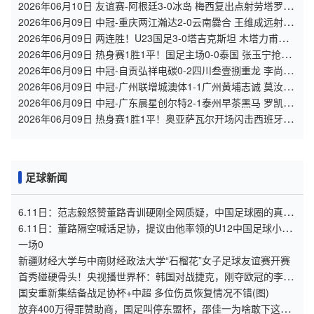
2026年06月10日 友谊赛-阿根廷3-0冰岛 梅西复出点射劳塔罗造
点+中柱阿尔马达破门
2026年06月09日 中冠-重庆两江瀚达2-0云南爨合 王维成远射建
功
2026年06月09日 两连胜！U23国足3-0塔吉克斯坦 木塔力甫闪
击+造点向余望点射
2026年06月09日 热身赛1胜1平！国足主场0-0泰国 张玉宁抢点
中柱国足24脚射门未果
2026年06月09日 中冠-自贡弘祥电碳0-2四川叁壹捌重龙 李尚
霖、邹齐破门
2026年06月09日 中冠-广州联增城澳体1-1广州黄埔志诚 莫汝恒
绝平
2026年06月09日 中冠-广东晨星创尔特2-1泰州早茶黑马 罗凯、
王伟轩破门
2026年06月09日 热身赛1胜1平！奥亚萨瓦尔开场闪击西班牙3-
1秘鲁 16日世界杯首战
足球新闻
6.11日：范志毅怒赞董路青训硬刚全网质疑，中国足球圈的真话
终于有人敢拍桌说了
6.11日：董路隔空喊话足协，提议由他率领的U12中国足球小将
与国少队进行一场秘密比赛
一场0
新疆财经大学与中南财经政法大学“石榴花”女子足球友谊赛开赛
首秀碰硬骨头！央视播世界杯：韩国对战捷克，刚夺欧冠的李刚
仁，能否助力球队取胜
国安重新集结备战足协杯+中超 多位伤员恢复情况不错(图)
放弃400万得罪赞助商，国足叫停东盟杯，邵佳一为啥敢下这步