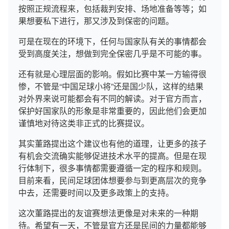
按照正规流程来，包括裁判安排、场地准备等等；如
果想要私下进行，那又涉及到保密的问题。
可是在现在的环境下，任何与国家队有关的事情都会
受到高度关注，想做到完全保密几乎是不可能的事。
还有就是心理层面的影响。假如比赛中某一方输得很
惨，不管是“中国足球小将”还是国少队，这样的结果
对外界来说可能都会有不同的解读。对于官方而言，
保护好国家队的形象是非常重要的，因此他们会更加
谨慎地对待这类非正式的比赛提议。
其实董路提出这个建议也有他的道理，让更多的孩子
有机会交流确实能够促进技术水平的提高。但是在现
行体制下，很多事情都需要遵循一定的程序和规则。
目前来看，民间足球团体想要参与到更高层次的竞争
中去，还需要时间以及更多政策上的支持。
这次董路提出的友谊赛想法更像是对未来的一种期
待。希望有一天，不管是官方还是民间的力量都能够