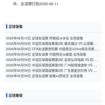
年，友谊赛打脸
2026-06-11
足球录像
2026年06月10日 足球友谊赛 阿根廷vs冰岛 全场录像
2026年06月09日 中冠区域晋级赛第2轮 重庆瀚达 VS 云南爨合
全场录像
2026年06月09日 CFA友谊赛贵阳赛 中国男足U23vs塔吉克斯坦
U23 全场录像
2026年06月09日 足球友谊赛 中国男足vs泰国 全场录像
2026年06月09日 中冠区域晋级赛第2轮 自贡弘祥电碳 VS 四川
叁壹捌重龙 全场录像
2026年06月09日 中冠区域晋级赛第2轮 广州联增城澳体 VS 广
州黄埔志诚 全场录像
2026年06月09日 中冠区域晋级赛第2轮 广东晨星创尔特 VS 泰
州早茶黑马 全场录像
2026年06月09日 足球友谊赛 秘鲁vs西班牙 全场录像
足球集锦