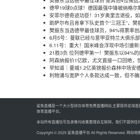
樊振东当选德甲最佳球员 是其他4位候选
德甲19球0点球！德国最强中锋被纳格
安菲尔德奇迹功臣！31岁奥里吉退役，
助萨尔布吕肯拿下队史首个“三冠王”，樊
樊振东当选德甲最佳球员，94%得票率
6月5号：曼联已经与意甲亚特兰大俱乐
6.11号：重大！国米峰会浮现中场引援
21胜3负 位列德甲第一！樊振东以94
阿森纳报价1亿欧，尤文直接一口回绝，
早知道｜曼城1.2亿英镑报价森林中场安
利物浦与宽萨个人条款达成一致，但不确
鲨鱼直播是一个大小型综合体育免费直播网站,主要提供足球直播,
体育直播平台。
本站所有直播信号及录像均收集整理自互联网，我们不提供任
Copyright © 2025
鲨鱼直播平台
All Rights Reserved.
网站地