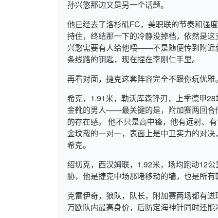
孙兴慜那边又是另一个话题。
他已经去了洛杉矶FC，美职联的节奏和强
持住，终结那一下的冷静没掉档，依然是这支
兴慜需要有人给他喂——不是随便传到附近
条线路的钥匙，现在捏在李刚仁手里。
再看对面，捷克这套阵容完全不跟你玩优雅
希克，1.91米，勒沃库森锋刃，上季德甲28
金靴的男人——最关键的是，附加赛两回合
的存在感。 他不只是高中锋，他有远射、有
金玟哉的一对一，表面上是中卫实力的对决
希克。
绍切克，西汉姆联，1.92米，场均跑动12
胁，他是捷克中场那堵移动的墙，也是所有
克雷伊奇，狼队，队长，附加赛两场都有进球
万欧队内最高身价，后防定海神针同时还能