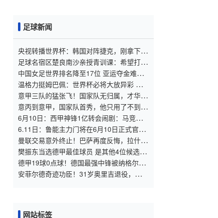
足球新闻
央视转播世界杯：韩国对阵捷克，刚拿下欧
冠的李刚仁，能否助队赢球？
足球名宿区楚良南沙亲授青训课：希望打造
国家级女足中心
中国女足世界排名降至17位 亚运夺金难度
低于亚洲杯
温格力挺姆巴佩：世界杯必将大放异彩 质
疑声实为皇马实力不足背锅
意甲三队的猛张飞！国家队无归属，才华被
辜负！
意丙到意甲，国家队首秀，他只用了不到一
年！20岁妖星达加索：保级、幻想足球，还
6月10日：西甲神锋1亿转会闹剧：马竞死
有莫德里奇！
活不放人，巴萨真能捡漏成功？
6.11日：鲁能主力门将在6月10日正式官宣
离队转会！新东家将是德甲升班马沙尔克04
曼联交易意外终止！巴萨再度反悔，拉什福
德或将回归，剧情堪称魔幻
樊振东当选德甲最佳球员 是其他4位候选人
总和的13倍
德甲19球0点球！德国最强中锋被纳格尔斯
曼冷藏一年，友谊赛打脸
安菲尔德奇迹功臣！31岁奥里吉退役，如此
足坛再无锦鲤！
网站标签