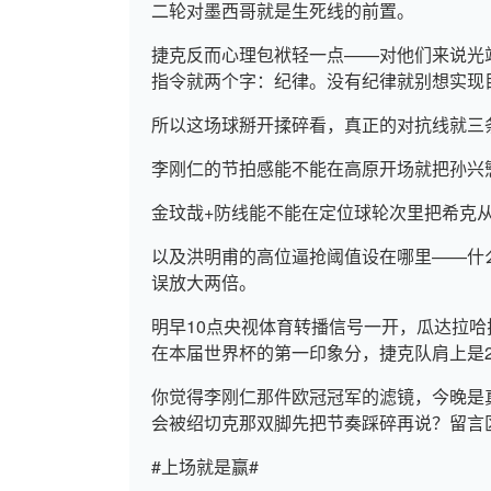
二轮对墨西哥就是生死线的前置。
捷克反而心理包袱轻一点——对他们来说光
指令就两个字：纪律。没有纪律就别想实现
所以这场球掰开揉碎看，真正的对抗线就三
李刚仁的节拍感能不能在高原开场就把孙兴
金玟哉+防线能不能在定位球轮次里把希克
以及洪明甫的高位逼抢阈值设在哪里——什
误放大两倍。
明早10点央视体育转播信号一开，瓜达拉哈
在本届世界杯的第一印象分，捷克队肩上是
你觉得李刚仁那件欧冠冠军的滤镜，今晚是
会被绍切克那双脚先把节奏踩碎再说？留言
#上场就是赢#