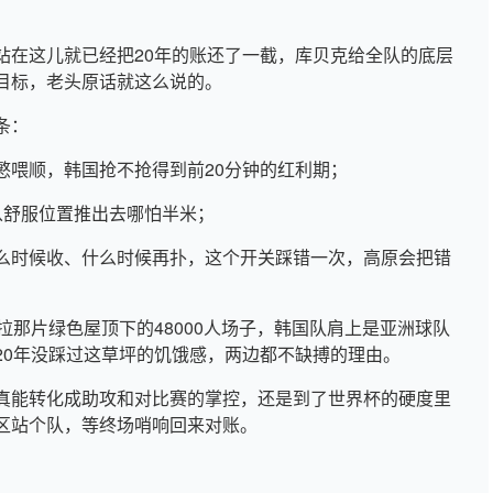
站在这儿就已经把20年的账还了一截，库贝克给全队的底层
目标，老头原话就这么说的。
条：
慜喂顺，韩国抢不抢得到前20分钟的红利期；
从舒服位置推出去哪怕半米；
么时候收、什么时候再扑，这个开关踩错一次，高原会把错
拉那片绿色屋顶下的48000人场子，韩国队肩上是亚洲球队
20年没踩过这草坪的饥饿感，两边都不缺搏的理由。
真能转化成助攻和对比赛的掌控，还是到了世界杯的硬度里
区站个队，等终场哨响回来对账。