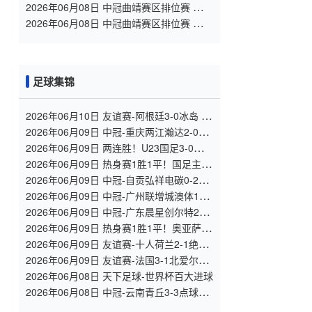
兰 全场录像
2026年06月08日 中冠曲靖赛区排位赛 云南
青丘 VS 广州悦高 全场录像
2026年06月08日 中冠曲靖赛区排位赛 重庆
润麒 VS 贵州飞鹰 全场录像
足球集锦
2026年06月10日 友谊赛-阿根廷3-0冰岛 梅
西复出点射劳塔罗造点+中柱阿尔马达破门
2026年06月09日 中冠-重庆两江瀚达2-0云
南爨合 王维成远射建功
2026年06月09日 两连胜！U23国足3-0塔吉
克斯坦 木塔力甫闪击+造点向余望点射
2026年06月09日 热身赛1胜1平！国足主场
0-0泰国 张玉宁抢点中柱国足24脚射门未果
2026年06月09日 中冠-自贡弘祥电碳0-2四
川叁壹捌重龙 李尚霖、邹齐破门
2026年06月09日 中冠-广州联增城澳体1-1
广州黄埔志诚 莫汝恒绝平
2026年06月09日 中冠-广东晨星创尔特2-1
泰州早茶黑马 罗凯、王伟轩破门
2026年06月09日 热身赛1胜1平！奥亚萨瓦
尔开场闪击西班牙3-1秘鲁 16日世界杯首战
2026年06月09日 友谊赛-十人荷兰2-1绝杀
乌兹别克斯坦 加克波双响+补时读秒点射
2026年06月09日 友谊赛-法国3-1北爱尔兰
奥利塞戴帽姆巴佩失良机+进球被吹
2026年06月08日 天下足球-世界杯百大进球
2026年06月08日 中冠-云南青丘3-3点球3-4
广州悦高 余磊梅开二度