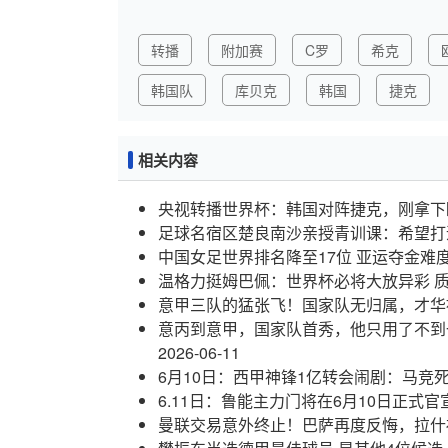
转播
附加赛
C罗
希克
韩国队
库贝克
韩国
捷克
相关内容
央视转播世界杯：韩国对阵捷克，刚拿下
足球名宿区楚良南沙亲授青训课：希望打
中国女足世界排名降至17位 亚运夺金难
温格力挺姆巴佩：世界杯必将大放异彩 
意甲三队的猛张飞！国家队无归属，才华
意丙到意甲，国家队首秀，他只用了不到
2026-06-11
6月10日：西甲神锋1亿转会闹剧：马竞
6.11日：鲁能主力门将在6月10日正式
曼联交易意外终止！巴萨再度反悔，拉什