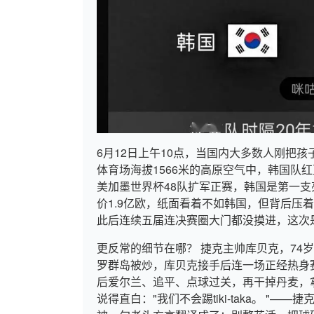
6月12日上午10点，当国内大多数人刚把
体育场海拔1566米的高原空气中，韩国队
美加墨世界杯48队扩军正赛，韩国是第一支
价1.9亿欧，纸面看着不如韩国，但背后压
此后连续五届连决赛圈大门都没摸进，这次
更反常的细节在哪？ 捷克主帅库贝克，74岁
罗群岛被炒，库贝克接手后连一场正经热身赛
后爱尔兰、追平、点球过关，再干掉丹麦，拿
说得直白："我们不会踢tiki-taka。 