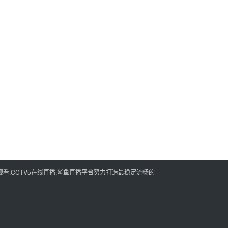
看,CCTV5在线直播,鲨鱼直播平台努力打造最稳定流畅的