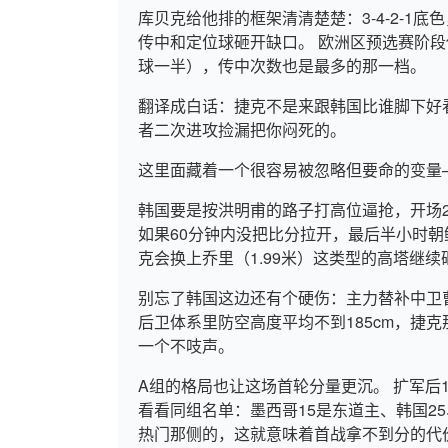
库贝克给他排的框架清清楚楚：3-4-2-1
传中和定位球砸开缺口。 欧洲区预选赛阶段
球一半），传中次数也是最多的那一档。
翻译成白话：捷克不是来跟韩国比谁脚下好
者二次进攻捡漏把你闷死的。
这里面藏着一个很容易被忽略但要命的变量—
韩国要是按洪明甫的路子打高位逼抢，开场
如果60分钟内没把比分拉开，最后半小时
克会换上乔里（1.99米）这类型的高塔继
别忘了韩国这边还有个硬伤：主力替补中卫
后卫体系里防空高度平均不到185cm，捷克
一个不吱声。
A组的格局也让这场首轮分量更沉。 扩军后
看看同组名单：墨西哥15是东道主、韩国2
热门那侧的，这就意味着首战拿不到分的代