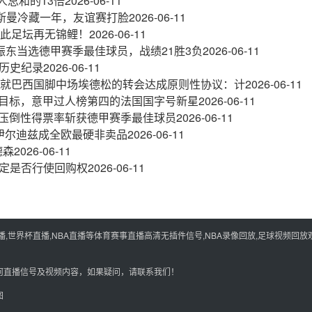
人总和的13倍
2026-06-11
尔斯曼冷藏一年，友谊赛打脸
2026-06-11
如此足坛再无锦鲤！
2026-06-11
振东当选德甲赛季最佳球员，战绩21胜3负
2026-06-11
创历史纪录
2026-06-11
部就巴西国脚中场埃德松的转会达成原则性协议：计
2026-06-11
新目标，意甲过人榜第四的法国国字号新星
2026-06-11
%的压倒性得票率斩获德甲赛季最佳球员
2026-06-11
伊尔迪兹成全欧最硬非卖品
2026-06-11
德森
2026-06-11
定是否行使回购权
2026-06-11
世界杯直播,NBA直播等体育赛事直播高清无插件信号,NBA录像回放,足球视频回放观
何直播信号及视频内容，如果疑问，请联系我们！
图