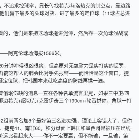
底色，不追求控球率，靠长传找希克/赫洛热克的制空点，靠边路
他们赢下最多的头球对决、进了最多的定位球（11球占总进
看的，他们是来把这场球拖进泥潭，然后靠一次角球混战或
—阿克伦球场海拔1566米。
20分钟冲得很凶很爽，但高原对无氧耐力是实打实的惩罚，
朝鲜裔这帮人的肺会比对手先报警——而恰恰是这个窗口，捷
续砸定位球，把韩国本来就吃高度的防线再揉一遍。
曹侑珉伤缺的消息一直在各种名单流言里晃，如果三中卫/四
那边希克+绍切克+克雷伊奇三个190cm+轮番拱你，角球一打
12组前两名加8个最好第三名进32强，理论上容错大了，但你
5、捷克41、南非60，积分盘面上韩国和墨西哥是被压在出线
价远比看起来大——你不一定要赢，但不能输，一旦输，第