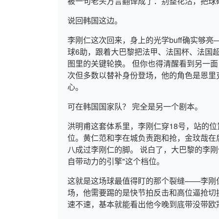
被一句老头方言翻译成了：别整花活，把球
说回韩国这边。
李刚仁这次回来，身上的光学buff确实够亮—
球6助，跟着大巴黎把法甲、法国杯、法国
图里的关键轮换。 但你也得清醒看到另一面
次但多数以替补身份登场，他的角色是恩里
心。
可在韩国国家队？ 完全是另一个剧本。
洪明甫这套体系里，李刚仁穿18号，站的位
位。黄仁范和李在城负责跑和抢，金玟哉在
八成过李刚仁的脚。 说白了，大巴黎的李
自带动力的引擎"这个档位。
这就是这场球最值得盯的那个裂缝——李刚
场，他需要踢的是快节拍反击和高位逼抢切
速不速，基本就能看出他今晚到底带没带欧