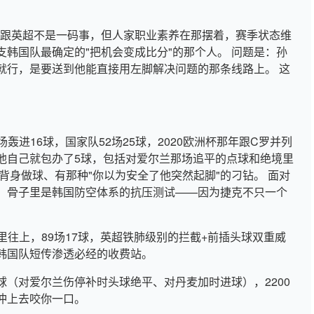
度跟英超不是一码事，但人家职业素养在那摆着，赛季状态维
韩国队最确定的"把机会变成比分"的那个人。 问题是：孙
就行，是要送到他能直接用左脚解决问题的那条线路上。 这
。
场轰进16球，国家队52场25球，2020欧洲杯那年跟C罗并列
他自己就包办了5球，包括对爱尔兰那场追平的点球和绝境里
背身做球、有那种"你以为安全了他突然起脚"的刁钻。 面对
，骨子里是韩国防空体系的抗压测试——因为捷克不只一个
公里往上，89场17球，英超铁肺级别的拦截+前插头球双重威
韩国队短传渗透必经的收费站。
（对爱尔兰伤停补时头球绝平、对丹麦加时进球），2200
冲上去咬你一口。