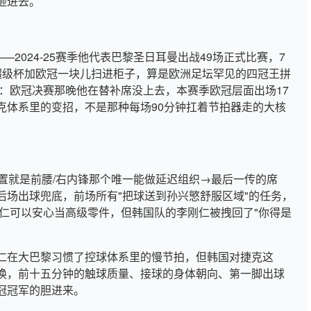
砸进去。
—2024-25赛季他代表巴黎圣日耳曼出战49场正式比赛，7
超级杯加欧冠一块儿扫进柜子，算是欧洲足坛罕见的四冠王拼
：欧冠决赛那晚他在替补席没上去，本赛季欧冠层面出场17
克体系里的变招，不是那种每场90分钟扛着节拍器走的大核
置就是前腰/右内锋那个唯一能做延迟组织→最后一传的席
后场出球兜底，前场所有"把球送到孙兴慜舒服区域"的任务，
刚仁可以安心当高级零件，但韩国队的李刚仁被拽回了"你得是
仁在大巴黎习惯了控球体系里的慢节拍，但韩国对捷克这
换，前十五分钟的触球质量、接球的身体朝向、第一脚出球
冠冠军的胆进来。