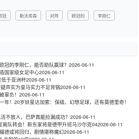
欧冠
勒沃库森
对阵
欧冠的
李刚仁
欧冠的李刚仁，能否助队赢球？
2026-06-11
造国家级女足中心
2026-06-11
度低于亚洲杯
2026-06-11
质疑声实为皇马实力不足背锅
2026-06-11
被辜负！
2026-06-11
一年！20岁妖星达加索：保级、幻想足球，还有莫德里奇！
死活不放人，巴萨真能捡漏成功？
2026-06-11
官宣离队转会！新东家将是德甲升班马沙尔克04
2026-06-11
福德或将回归，剧情堪称魔幻
2026-06-11