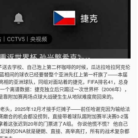
孩子送去学校、自己泡上第二杯咖啡的时候，瓜达拉哈拉阿克伦
红蓝相间的球衣已经要替整个亚洲先扛上第一杆旗了——本届
亮相的亚洲球队，同组对面站着的捷克，FIFA排名41，总身
着一个离谱数据：捷克独立后只踢过一次世界杯（2006年），
是靠附加赛两场点球大战硬生生从地狱难度爬回来的。
老头，2025年12月才接手烂摊子——前任哈谢克因为输给法
磨合的机会都没捞到，直接带着球队踢附加赛半决赛0-2落
着这张迟到20年的门票进了A组。 你说他慌不慌？ 他自己
"——捷克足球的DNA就是硬朗、直接、高举高打，所有的战术复杂都