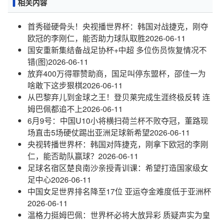
相关内容
首秀碰硬骨头！央视播世界杯：韩国对战捷克，刚夺
欧冠的李刚仁，能否助力球队取胜
2026-06-11
国安重新集结备战足协杯+中超 多位伤员恢复情况不
错(图)
2026-06-11
放弃400万得罪赞助商，国足叫停东盟杯，邵佳一为
啥敢下这步狠棋
2026-06-11
从巴黎弃儿到金球之王！登贝莱完成生涯终极反转 连
姆巴佩都追不上
2026-06-11
6月9号：中国U10小将横扫荷兰杯不败夺冠，董路现
场直击5场硬仗踢出亚洲足球新希望
2026-06-11
央视转播世界杯：韩国对阵捷克，刚拿下欧冠的李刚
仁，能否助队赢球？
2026-06-11
足球名宿区楚良南沙亲授青训课：希望打造国家级女
足中心
2026-06-11
中国女足世界排名降至17位 亚运夺金难度低于亚洲杯
2026-06-11
温格力挺姆巴佩：世界杯必将大放异彩 质疑声实为皇