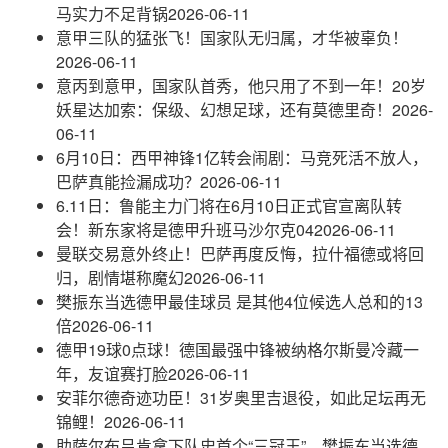
马实力不足背锅
2026-06-11
意甲三队的猛张飞！国家队无归属，才华被辜负！
2026-06-11
意丙到意甲，国家队首秀，他只用了不到一年！20岁
妖星达加索：保级、幻想足球，还有莫德里奇！
2026-
06-11
6月10日：西甲神锋1亿转会闹剧：马竞死活不放人，
巴萨真能捡漏成功？
2026-06-11
6.11日：鲁能主力门将在6月10日正式官宣离队转
会！新东家将是德甲升班马沙尔克04
2026-06-11
曼联交易意外终止！巴萨再度反悔，拉什福德或将回
归，剧情堪称魔幻
2026-06-11
樊振东当选德甲最佳球员 是其他4位候选人总和的13
倍
2026-06-11
德甲19球0点球！德国最强中锋被纳格尔斯曼冷藏一
年，友谊赛打脸
2026-06-11
安菲尔德奇迹功臣！31岁奥里吉退役，如此足坛再无
锦鲤！
2026-06-11
助萨尔布吕肯拿下队史首个“三冠王”，樊振东当选德