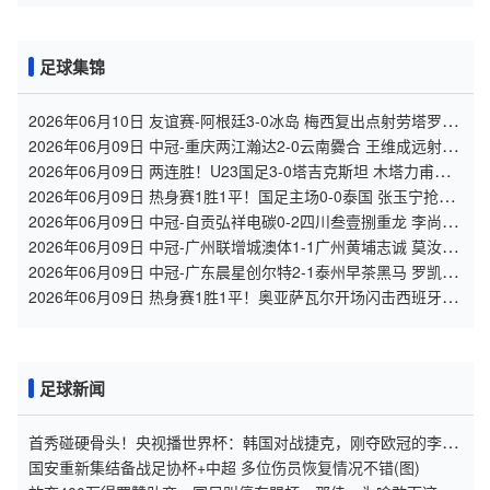
足球集锦
2026年06月10日 友谊赛-阿根廷3-0冰岛 梅西复出点射劳塔罗造
点+中柱阿尔马达破门
2026年06月09日 中冠-重庆两江瀚达2-0云南爨合 王维成远射建
功
2026年06月09日 两连胜！U23国足3-0塔吉克斯坦 木塔力甫闪
击+造点向余望点射
2026年06月09日 热身赛1胜1平！国足主场0-0泰国 张玉宁抢点
中柱国足24脚射门未果
2026年06月09日 中冠-自贡弘祥电碳0-2四川叁壹捌重龙 李尚
霖、邹齐破门
2026年06月09日 中冠-广州联增城澳体1-1广州黄埔志诚 莫汝恒
绝平
2026年06月09日 中冠-广东晨星创尔特2-1泰州早茶黑马 罗凯、
王伟轩破门
2026年06月09日 热身赛1胜1平！奥亚萨瓦尔开场闪击西班牙3-
1秘鲁 16日世界杯首战
足球新闻
首秀碰硬骨头！央视播世界杯：韩国对战捷克，刚夺欧冠的李刚
仁，能否助力球队取胜
国安重新集结备战足协杯+中超 多位伤员恢复情况不错(图)