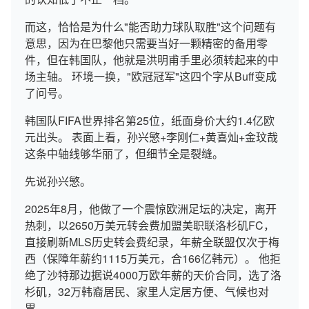
而这，恰恰是为什么"能否助力球队取胜"这个问题有
意思，因为在巴黎他只需要当好一颗精密的备用零
件，但在韩国队，他就是洪明甫手里必须转起来的中
场主轴。 环境一换，"欧冠冠军"这四个字从Buff变成
了问号。
韩国队FIFA世界排名第25位，纸面身价大约1.4亿欧
元出头。 表面上看，孙兴慜+李刚仁+黄喜灿+金玟哉
这条中轴线够华丽了，但细节全是裂缝。
先说孙兴慜。
2025年8月，他做了一个震惊欧洲足坛的决定，离开
热刺，以2650万美元转会费加盟美职联洛杉矶FC，
直接刷新MLS历史转会费纪录，年薪全联盟仅次于梅
西（保障年薪约1115万美元，合166亿韩元）。 他拒
绝了沙特那边据说4000万欧年薪的天价合同，选了洛
杉矶，32万韩裔居民、家里人定居方便、气候也对
胃。