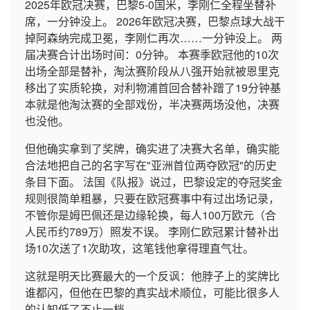
2025年欧冠决赛，巴黎5-0国米，李刚仁全程坐替补
席，一分钟没上。 2026年欧冠决赛，巴黎点球大战干
掉阿森纳完成卫冕，李刚仁再次……一分钟没上。 两
届决赛合计出场时间：0分钟。 本赛季欧冠他的10次
出场全部是替补，淘汰赛阶段从八强开始就被恩里克
移出了实质轮换，对利物浦首回合替补蹭了19分钟基
本就是他淘汰赛的全部戏份，半决赛两场没他，决赛
也没他。
但他确实拿到了奖牌，确实进了决赛大名单，确实能
合法地把自己的名字写在"亚洲首位两夺欧冠"的历史
条目下面。 法国《队报》说过，巴黎设定的夺冠奖金
规则很简单粗暴，只要在欧冠赛事中有过出场记录，
不管你是姆巴佩还是边缘轮换，每人100万欧元（合
人民币约789万）照发不误。 李刚仁欧冠累计替补出
场10次送了1次助攻，这笔钱他拿得理直气壮。
这就是明天比赛最大的一个反讽：他脖子上的奖牌比
谁都闪，但他在巴黎的真实战术顺位，可能比很多人
的认知低了不止一档。