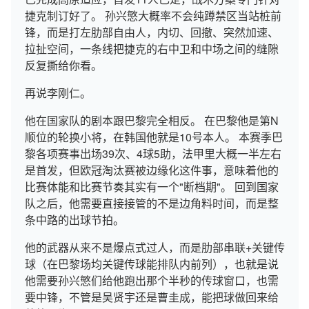
捷克制订好了。 孙兴慜大概率不会纯蹲禁区当站桩前
锋，而是打左肋部自由人，内切、回撤、突然加速、
拉扯空间，一条线把捷克的右中卫和中场之间的缝隙
反复撕给你看。
再说李刚仁。
他在国家队的剧本跟巴黎完全相反。 在巴黎他是第N
顺位的轮换小将，在韩国他就是10号本人。 本赛季巴
黎各项赛事出场39次、4球5助，法甲里大概一半左右
是首发，但欧冠淘汰赛被边缘化这件事，意味着他的
比赛体能和比赛节奏其实有一个"断档期"。 回到国家
队之后，他需要直接接管的不是边角料时间，而是整
条中路的出球节拍。
他的武器从来不是爆点式过人，而是肋部串联+关键传
球（在巴黎场均关键传球能排队内前列），也就是说
他需要孙兴慜们给他跑出那个半秒的传球窗口，也需
要中锋，不管是吴贤宇还是曹圭成，能把球做回来给