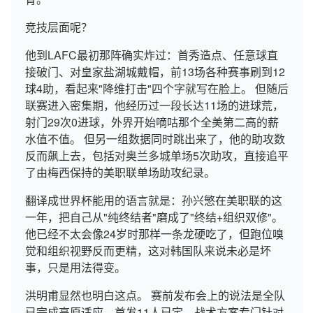
竞技层面呢？
他到LAFC最初那阵确实炸过：首秀造点、任意球直
接破门、对皇家盐湖城戴帽，前13场各种赛事刷到12
球4助，看起来"降维打击"四个字就写在脸上。 但随后
联赛进入密集期，他经历过一段长达11场的进球荒，
射门29次0进球，外界开始嘀咕那个全美第二高的薪
水值不值。 但另一组数据同时跳出来了，他的助攻数
反而飙上去，包括对奥兰多城单场5次助攻，直接追平
了由梅西保持的美职联单场助攻纪录。
翻译成世界杯能用的语言就是：孙兴慜在美职联的这
一年，把自己从"纯终结者"磨成了"终结+组织双修"。
他已经不太会像24岁时那样一条龙硬吃了，但跑位嗅
觉和组织视野反而更精，这对韩国队来说未必是坏
事，只是用法得变。
洪明甫显然也明白这点。 赛前发布会上的说法是全队
已完成高原适应，首发11人已定，战术方案专门针对