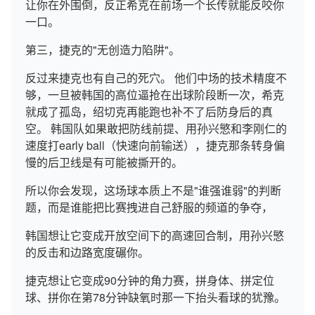
让你在外围倒，反正希克在前场一个长传就能反咬你
一口。
第三，捷克的"无创造力陷阱"。
反过来捷克也有自己的死穴。 他们中场的技术精度不
够，一旦被韩国的高位逼抢在出球阶段断一次，希克
就成了孤岛，绍切克再能跑也补不了后防身后的真
空。 韩国队如果敢把防线前提、用孙兴慜和李刚仁的
速度打early ball（快速向前输送），捷克那条转身偏
慢的后卫线是有可能被撕开的。
所以你会发现，这场球本质上不是"谁强谁弱"的判断
题，而是谁能把比赛拽进自己舒服的频道的争夺，
韩国想让它变成开放空间下的高速回合制，用孙兴慜
的反击和边路宽度碾你。
捷克想让它变成90分钟的角力赛，拼身体、拼定位
球、拼你在第78分钟缺氧时那一下抬头看球的犹豫。