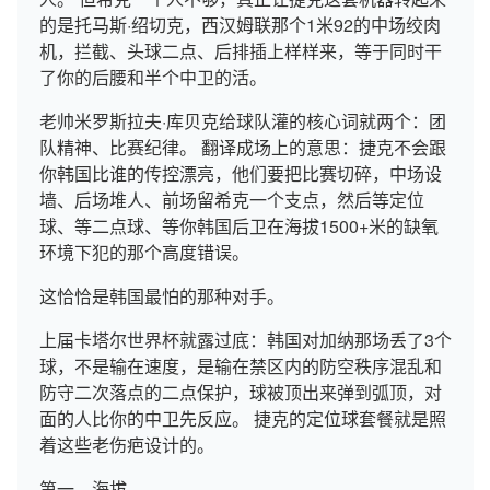
的是托马斯·绍切克，西汉姆联那个1米92的中场绞肉
机，拦截、头球二点、后排插上样样来，等于同时干
了你的后腰和半个中卫的活。
老帅米罗斯拉夫·库贝克给球队灌的核心词就两个：团
队精神、比赛纪律。 翻译成场上的意思：捷克不会跟
你韩国比谁的传控漂亮，他们要把比赛切碎，中场设
墙、后场堆人、前场留希克一个支点，然后等定位
球、等二点球、等你韩国后卫在海拔1500+米的缺氧
环境下犯的那个高度错误。
这恰恰是韩国最怕的那种对手。
上届卡塔尔世界杯就露过底：韩国对加纳那场丢了3个
球，不是输在速度，是输在禁区内的防空秩序混乱和
防守二次落点的二点保护，球被顶出来弹到弧顶，对
面的人比你的中卫先反应。 捷克的定位球套餐就是照
着这些老伤疤设计的。
第一，海拔。