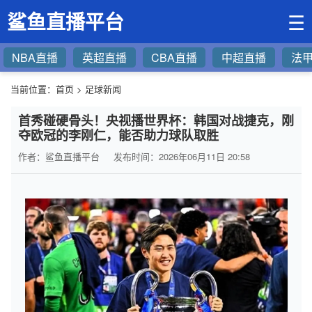
鲨鱼直播平台
☰
NBA直播
英超直播
CBA直播
中超直播
法
当前位置：
首页
>
足球新闻
首秀碰硬骨头！央视播世界杯：韩国对战捷克，刚
夺欧冠的李刚仁，能否助力球队取胜
作者：鲨鱼直播平台
发布时间：2026年06月11日 20:58