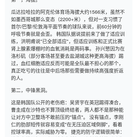
瓜达拉哈拉的阿克伦体育场海拔大约1566米，虽然不
如墨西哥城那么变态（2200+米），但对一支习惯了
首尔/巴黎/伦敦海平面节奏的球队来说，前60分钟的
呼吸节奏就是会歪。 韩国队据说提前来了做了适应训
练，洪明甫说"已全部适应"，但适应训练和正式比赛
肾上腺素爆棚时的血氧消耗是两码事。 孙兴慜因为在
洛杉矶（部分客场甚至要去盐湖城这种更高海拔）踢
过，血红细胞适应反而可能是全队最不担心的那个，
真正吃亏的往往是中后场那些需要做持续高强度折返
的人。
第二，中锋黑洞。
这是韩国队公开的老伤疤：吴贤宇在英冠踢得凑合，
曹圭成在沙特也不算顶级终结者，两人都不是那种能
让对方中卫整场不敢前压的"锚点"。 没有锚点，李刚
仁的肋部短传就容易变成"在无压迫区域倒脚"，看着
控球率高，实际威胁为零。 捷克的防守逻辑很简单：