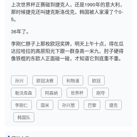
上次世界杯正赛碰到捷克人，还是1990年的意大利，
那时候捷克还叫捷克斯洛伐克，韩国被人家灌了个0-
5。
36年了。
李刚仁脖子上那枚欧冠奖牌，明天上午十点，得在瓜
达拉哈拉的高原阳光下跟一群身高一米九、肘子硬得
像铁棍的东欧人正面碰一碰，才知道它到底重不重。
孙兴
欧冠决赛
利物浦
欧冠
勒沃库森
阿森纳
世界杯
刚夺
李刚仁
国米
孙兴慜
巴黎
捷克
韩国队