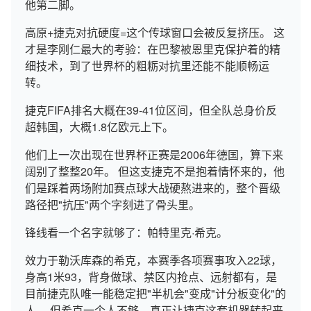
他第二脚。
高原+捷克对抗硬度=这个传球窗口会被反复挤压。 这
才是李刚仁最大的考验：在巴黎被恩里克保护着的精
细技术，到了世界杯的粗粝对抗里还能不能顺畅运
转。
捷克FIFA排名大概在39-41位区间，但全队总身价反
超韩国，大概1.8亿欧元上下。
他们上一次出现在世界杯正赛是2006年德国，算下来
阔别了整整20年。 但这支捷克不是抱着情怀来的，他
们是踩着两场附加赛点球大战硬熬进来的，整个晋级
路径把"抗压"两个字刻进了骨头里。
锋线看一个名字就够了：帕特里克·希克。
效力于勒沃库森的希克，本赛季各项赛事攻入22球，
身高1米93，背身做球、禁区内抢点、远射都有，是
目前捷克队唯一能稳定把"半机会"变成"计分板变化"的
人。 但希克一个人不够，真正让捷克这套机器转起来