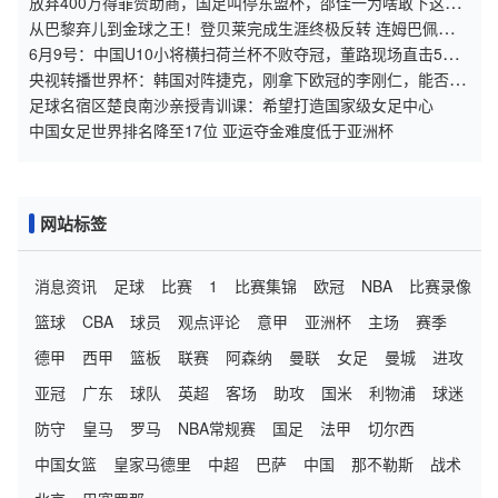
放弃400万得罪赞助商，国足叫停东盟杯，邵佳一为啥敢下这步
狠棋
从巴黎弃儿到金球之王！登贝莱完成生涯终极反转 连姆巴佩都追
不上
6月9号：中国U10小将横扫荷兰杯不败夺冠，董路现场直击5场
硬仗踢出亚洲足球新希望
央视转播世界杯：韩国对阵捷克，刚拿下欧冠的李刚仁，能否助
队赢球？
足球名宿区楚良南沙亲授青训课：希望打造国家级女足中心
中国女足世界排名降至17位 亚运夺金难度低于亚洲杯
网站标签
消息资讯
足球
比赛
1
比赛集锦
欧冠
NBA
比赛录像
篮球
CBA
球员
观点评论
意甲
亚洲杯
主场
赛季
德甲
西甲
篮板
联赛
阿森纳
曼联
女足
曼城
进攻
亚冠
广东
球队
英超
客场
助攻
国米
利物浦
球迷
防守
皇马
罗马
NBA常规赛
国足
法甲
切尔西
中国女篮
皇家马德里
中超
巴萨
中国
那不勒斯
战术