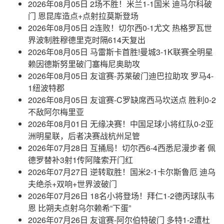
2026年08月05日 2场不胜！米兰1-1国米 迪马尔科破
门 恩昆库造点+点射拉莫斯登场
2026年08月05日 2连败！切尔西0-1尤文 热格罗瓦世
界波制胜穆德里克时隔614天复出
2026年08月05日 马雷斯卡首胜!曼城3-1K联赛全明星
赖因德斯努里破门塞梅尼奥助攻
2026年08月05日 友谊赛-苏莱破门迪巴拉助攻 罗马4-
1纽波特郡
2026年08月05日 友谊赛-C罗缺席西马坎送点 胜利0-2
不敌阿尔梅里亚
2026年08月01日 无缘决赛！中国足球小将红队0-2亚
洲明星联，后者决赛战杭州足管
2026年07月28日 互捅局！切尔西6-4西悉尼漫步者 佩
德罗替补3射1传阿隆索开门红
2026年07月27日 逆转取胜！国米2-1卡尔斯鲁厄 迪乌
夫绝杀+双响+世界波破门
2026年07月26日 18名小将登场！拜仁1-2德丙球队韦
恩 比朔夫点射乌尔赖希“下蛋”
2026年07月26日 友谊赛-阿尔伯特破门 多特1-2遭杜