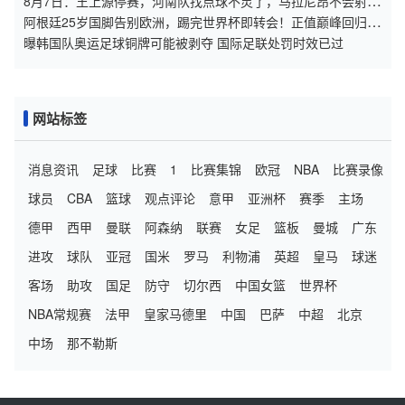
8月7日：王上源停赛，河南队找点球不灵了，马拉尼昂不会射
门，郑智剑指亚冠名额
阿根廷25岁国脚告别欧洲，踢完世界杯即转会！正值巅峰回归阿
超
曝韩国队奥运足球铜牌可能被剥夺 国际足联处罚时效已过
网站标签
消息资讯
足球
比赛
1
比赛集锦
欧冠
NBA
比赛录像
球员
CBA
篮球
观点评论
意甲
亚洲杯
赛季
主场
德甲
西甲
曼联
阿森纳
联赛
女足
篮板
曼城
广东
进攻
球队
亚冠
国米
罗马
利物浦
英超
皇马
球迷
客场
助攻
国足
防守
切尔西
中国女篮
世界杯
NBA常规赛
法甲
皇家马德里
中国
巴萨
中超
北京
中场
那不勒斯