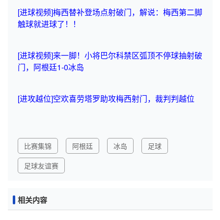
[进球视频]梅西替补登场点射破门，解说：梅西第二脚
触球就进球了！！
[进球视频]来一脚！小将巴尔科禁区弧顶不停球抽射破
门，阿根廷1-0冰岛
[进攻越位]空欢喜劳塔罗助攻梅西射门，裁判判越位
比赛集锦
阿根廷
冰岛
足球
足球友谊赛
相关内容