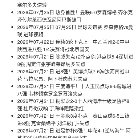
塞尔多夫逆转
2026年07月25日 热身首胜！曼联5-0罗森博格 齐尔克
泽传射莱西德瓦尼阿玛斯破门
2026年07月25日 07月25日 足球友谊赛 罗森博格vs曼
联 进球视频
2026年07月22日 连续3轮下克上！中乙兰州2-0中甲
陕西进八强 1/4决赛将战北京国安
2026年07月21日 陈威失点+2扑点!海港点球5-4深圳进
8强 周定洋张宇峰莱昂纳多失点
2026年07月21日 进8强！英博点球7-6淘汰河南战申
花 马拉尼昂、阿卜杜肉苏力失点
2026年07月21日 三度追平！十人玉昆点球6-5蓉城进
八强 韦林顿索罗金罗慕洛失点
2026年07月21日 铜梁龙2-0十人西海岸晋级足协杯8
强 杜月徵双响 丁海峰蹬踏染红
2026年07月21日 于金永3度扑点！泰山点球6-5三镇
进8强 克雷桑绝平 刘洋破门+失点
2026年07月21日 进足协杯8强！申花4-1逆转海牛 阿
苏埃3射1传后伤退高天意两助攻