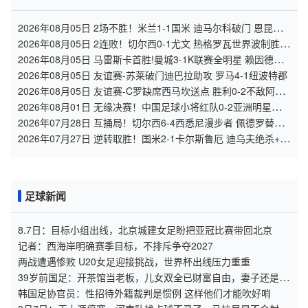
2026年08月05日 2场不胜！米兰1-1国米 迪马尔科破门 恩昆库
造点+点射拉莫斯登场
2026年08月05日 2连败！切尔西0-1尤文 热格罗瓦世界波制胜穆
德里克时隔614天复出
2026年08月05日 马雷斯卡首胜!曼城3-1K联赛全明星 赖因德斯
努里破门塞梅尼奥助攻
2026年08月05日 友谊赛-苏莱破门迪巴拉助攻 罗马4-1纽波特郡
2026年08月05日 友谊赛-C罗缺席西马坎送点 胜利0-2不敌阿尔
梅里亚
2026年08月01日 无缘决赛！中国足球小将红队0-2亚洲明星联，
后者决赛战杭州足管
2026年07月28日 互捅局！切尔西6-4西悉尼漫步者 佩德罗替补3
射1传阿隆索开门红
2026年07月27日 逆转取胜！国米2-1卡尔斯鲁厄 迪乌夫绝杀+双
响+世界波破门
足球新闻
8.7日：目标小组出线，北京城建女足盼把亚冠比赛带回北京
记者：西海岸明确赛季目标，不排斥争夺2027
两战遭遇惨败 U20女足迎接挑战，世界杯出线压力重重
39岁前国足：开茶馆当老板，儿女双全已财富自由，妻子还是黄
圣依朋友
韩国足协官员：性招待外籍裁判是惯例 这样他们才能吹好哨