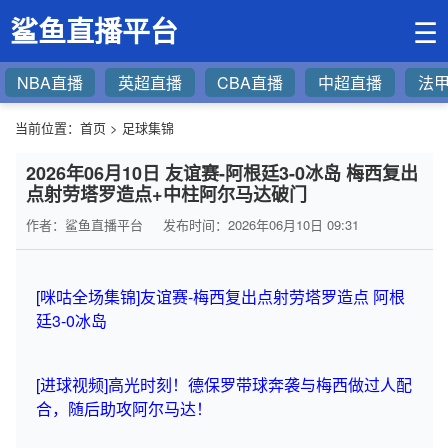
鲨鱼直播平台
☰
NBA直播
英超直播
CBA直播
中超直播
法
当前位置：
首页
>
足球集锦
2026年06月10日 友谊赛-阿根廷3-0冰岛 梅西复出
点射劳塔罗造点+中柱阿尔马达破门
作者：鲨鱼直播平台
发布时间：2026年06月10日 09:31
[咪咕全场集锦]友谊赛-梅西复出点射劳塔罗造点 阿根
廷3-0冰岛
[进球视频]高光时刻！德保罗带球奔袭与梅西做过人配
合，随后助攻阿尔马达！