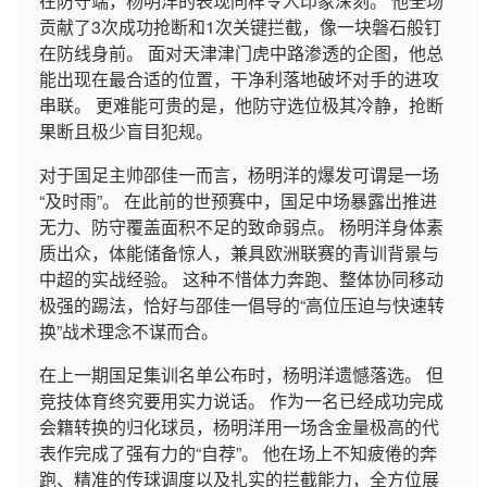
在防守端，杨明洋的表现同样令人印象深刻。 他全场
贡献了3次成功抢断和1次关键拦截，像一块磐石般钉
在防线身前。 面对天津津门虎中路渗透的企图，他总
能出现在最合适的位置，干净利落地破坏对手的进攻
串联。 更难能可贵的是，他防守选位极其冷静，抢断
果断且极少盲目犯规。
对于国足主帅邵佳一而言，杨明洋的爆发可谓是一场
“及时雨”。 在此前的世预赛中，国足中场暴露出推进
无力、防守覆盖面积不足的致命弱点。 杨明洋身体素
质出众，体能储备惊人，兼具欧洲联赛的青训背景与
中超的实战经验。 这种不惜体力奔跑、整体协同移动
极强的踢法，恰好与邵佳一倡导的“高位压迫与快速转
换”战术理念不谋而合。
在上一期国足集训名单公布时，杨明洋遗憾落选。 但
竞技体育终究要用实力说话。 作为一名已经成功完成
会籍转换的归化球员，杨明洋用一场含金量极高的代
表作完成了强有力的“自荐”。 他在场上不知疲倦的奔
跑、精准的传球调度以及扎实的拦截能力，全方位展