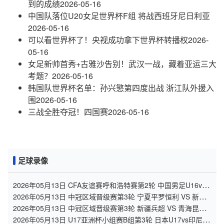
到的成绩
2026-05-16
中国队落位U20女足世界杯F组 将战西班牙尼日利亚
2026-05-16
可以看世界杯了！央视成功拿下世界杯转播权
2026-
05-16
女足新帅首秀+古雅沙告别！武汉一战，藏着亚运三大
考题？
2026-05-16
韩国队世界杯名单：孙兴慜第四度出战 浙江队外援入
围
2026-05-16
三战全胜夺冠！四国赛
2026-05-16
足球录像
2026年05月13日 CFA友谊赛呼和浩特赛第2轮 中国男足U16vs
塔吉克斯坦U16 全场录像
2026年05月13日 中冠区域晋级赛第3轮 宁夏平罗恒利 VS 新疆
金盾 全场录像
2026年05月13日 中冠区域晋级赛第3轮 新疆兵超 VS 青海昆仑
全场录像
2026年05月13日 U17亚洲杯小组赛B组第3轮 日本U17vs印尼