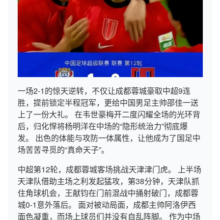
一场2-1的惊天逆转，不仅让成都蓉城豪取中超9连
胜，提前锁定半程冠军，更给中国男足主帅邵佳一送
上了一份大礼。 在韦世豪梅开二度闪耀全场的光环背
后，归化悍将杨明洋在中场的“隐形统治力”彻底爆
发。 出色的体能与攻防一体属性，让他成为了国足中
场苦苦寻觅的“真命天子”。
中超第12轮，成都蓉城客场挑战天津津门虎。 上半场
天津队借助主场之利发起猛攻，第38分钟，天津队抓
住角球机会，王献钧在门前混战中捅射破门，成都蓉
城0-1意外落后。 面对被动局面，成都主帅阿洛伊西
面色凝重，而场上球员们并没有自乱阵脚。 作为中场