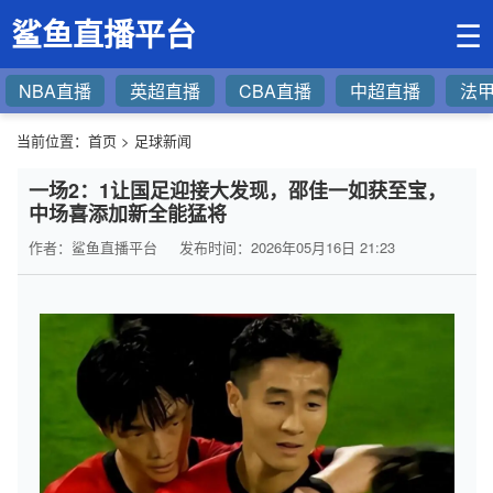
鲨鱼直播平台
☰
NBA直播
英超直播
CBA直播
中超直播
法
当前位置：
首页
>
足球新闻
一场2：1让国足迎接大发现，邵佳一如获至宝，
中场喜添加新全能猛将
作者：鲨鱼直播平台
发布时间：2026年05月16日 21:23