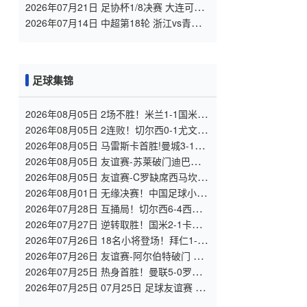
VS 青岛海牛 全场录像
2026年07月21日 足协杯1/8决赛 大连可为
VS 北京国安 全场录像
2026年07月14日 中超第18轮 浙江vs青岛
海牛 全场录像
足球集锦
2026年08月05日 2场不胜！米兰1-1国米 迪
马尔科破门 恩昆库造点+点射拉莫斯登场
2026年08月05日 2连败！切尔西0-1尤文 热
格罗瓦世界波制胜穆德里克时隔614天复出
2026年08月05日 马雷斯卡首胜!曼城3-1K
联赛全明星 赖因德斯努里破门塞梅尼奥助
2026年08月05日 友谊赛-苏莱破门迪巴拉助
攻
攻 罗马4-1纽波特郡
2026年08月05日 友谊赛-C罗缺席西马坎送
点 胜利0-2不敌阿尔梅里亚
2026年08月01日 无缘决赛！中国足球小将
红队0-2亚洲明星联，后者决赛战杭州足管
2026年07月28日 互捅局！切尔西6-4西悉
尼漫步者 佩德罗替补3射1传阿隆索开门红
2026年07月27日 逆转取胜！国米2-1卡尔
斯鲁厄 迪乌夫绝杀+双响+世界波破门
2026年07月26日 18名小将登场！拜仁1-2
德丙球队韦恩 比朔夫点射乌尔赖希“下蛋”
2026年07月26日 友谊赛-阿尔伯特破门 多
特1-2遭杜塞尔多夫逆转
2026年07月25日 热身首胜！曼联5-0罗森
博格 齐尔克泽传射莱西德瓦尼阿玛斯破门
2026年07月25日 07月25日 足球友谊赛 罗
森博格vs曼联 进球视频