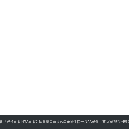
世界杯直播,NBA直播等体育赛事直播高清无插件信号,NBA录像回放,足球视频回放观