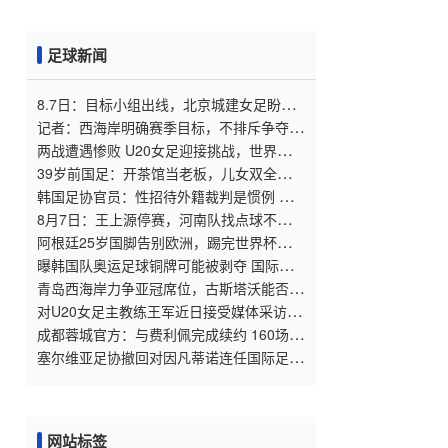
足球新闻
8.7日：目标小组出线，北京城建女足盼把
亚冠比赛带回北京
记者：西海岸明确赛季目标，不排斥争夺
2027
两战遭遇惨败 U20女足迎接挑战，世界杯出
线压力重重
39岁前国足：开茶馆当老板，儿女双全已财
富自由，妻子还是黄圣依朋友
韩国足协官员：性招待外籍裁判是惯例 这
样他们才能吹好哨
8月7日：王上源停赛，河南队找点球不灵
了，马拉尼昂不会射门，郑智剑指亚冠名额
阿根廷25岁国脚告别欧洲，踢完世界杯即转
会！正值巅峰回归阿超
曝韩国队奥运足球铜牌可能被剥夺 国际足
联处罚时效已过
青岛西海岸力争亚冠席位，古斯塔沃能否提
升表现？
对U20女足主教练王军近日接受媒体采访对
话的解读
成都蓉城官方：与费利佩完成续约 160场84
球队史最佳射手
塞尔维亚足协撤回对因凡蒂诺连任国际足联
主席的支持
网站标签