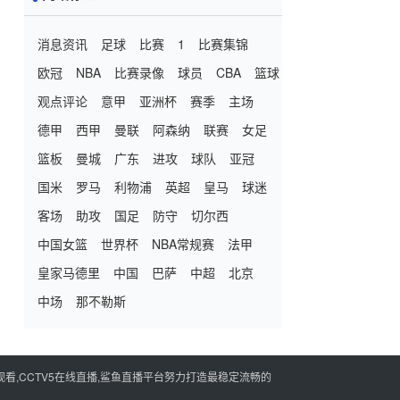
消息资讯
足球
比赛
1
比赛集锦
欧冠
NBA
比赛录像
球员
CBA
篮球
观点评论
意甲
亚洲杯
赛季
主场
德甲
西甲
曼联
阿森纳
联赛
女足
篮板
曼城
广东
进攻
球队
亚冠
国米
罗马
利物浦
英超
皇马
球迷
客场
助攻
国足
防守
切尔西
中国女篮
世界杯
NBA常规赛
法甲
皇家马德里
中国
巴萨
中超
北京
中场
那不勒斯
看,CCTV5在线直播,鲨鱼直播平台努力打造最稳定流畅的