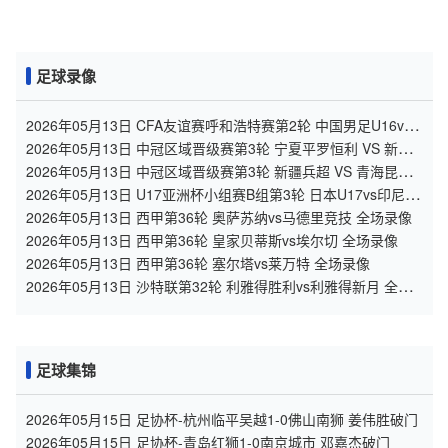
足球录像
2026年05月13日 CFA友谊赛呼和浩特赛第2轮 中国男足U16vs
塔吉克斯坦U16 全场录像
2026年05月13日 中冠区域晋级赛第3轮 宁夏平罗恒利 VS 新疆
金盾 全场录像
2026年05月13日 中冠区域晋级赛第3轮 新疆兵超 VS 青海昆仑
全场录像
2026年05月13日 U17亚洲杯小组赛B组第3轮 日本U17vs印尼
U17 全场录像
2026年05月13日 西甲第36轮 奥萨苏纳vs马德里竞技 全场录像
2026年05月13日 西甲第36轮 皇家贝蒂斯vs埃尔切 全场录像
2026年05月13日 西甲第36轮 塞尔塔vs莱万特 全场录像
2026年05月13日 沙特联第32轮 利雅得胜利vs利雅得新月 全场
录像
足球集锦
2026年05月15日 足协杯-杭州临平吴越1-0佛山南狮 姜伟胜破门
2026年05月15日 足协杯-青岛红狮1-0南京城市 邓嘉杰破门