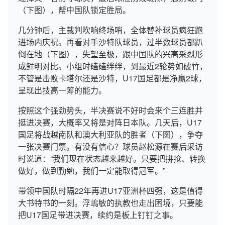
（下图），帮中国队锁定胜局。
几分钟后，主裁判吹响终场哨，全体替补球员疯狂跑
进场内庆祝。再看对手沙特队球员，过半数球员都趴
倒在地（下图），失望至极，跟中国队的兴高采烈形
成鲜明对比。小组时磕磕绊绊，到最近2轮势如破竹，
不管是击败卡塔尔还是沙特，U17国足都是净赢2球，
呈现出技高一筹的能力。
按照这个强劲势头，半决赛说不好时会来个三连胜并
挺进决赛，大概率又将是对阵日本队。几天后，U17
国足将战越南队和澳大利亚队的胜者（下图），争夺
一张决赛门票。有没有信心？球员赵松源在赛后采访
时说道：“我们现在状态越来越好。只要把拼抢、转换
做好，做到勤勉，我们一定能取得冠军。”
带领中国队时隔22年再进U17亚洲杯四强，这是值得
大书特书的一刻。浮嶋敏的执教也走出困境，只要能
把U17国足带进决赛，续约是板上钉钉之事。