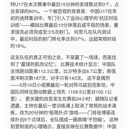
特U17在本次赛事中最后15分钟的丢球数达到3个，占
总丢球的60%。 一个被忽视的背景是：中国U17在年
初的迪拜集训中，专门引入了运动心理学的“抗压时段
训练”——模拟比赛最后10分钟落后或平局的场景，要
求球员必须完成至少5次射门。 何思凡在队内测试
中，最后时段的射门转化率达到37%，远超常规时段
的18%。
这支队伍的真正可怕之处，不是赢了一场球，而是找
到了“赢球的肌肉记忆”。 比赛技术统计显示：中国队
全场跑动距离112.3公里，比沙特多出6.7公里；高强
度冲刺次数187次，对手只有143次。 这不是偶然
——5月10日小组赛最后一轮对阵乌兹别克斯坦，中
国队同样在跑动数据上领先（108.5公里对102.1公
里）。 更关键的改变发生在赛前24小时：据随队记者
透露，主帅在最后一堂训练课上取消了常规的战术演
练，改为20分钟的“极限扑点”游戏——门将张博豪连
续扑出5个点球后，全队围成一圈高喊“不怕输”。 这种
刻意制造的心理暗示，直接反映在比赛数据中：中国