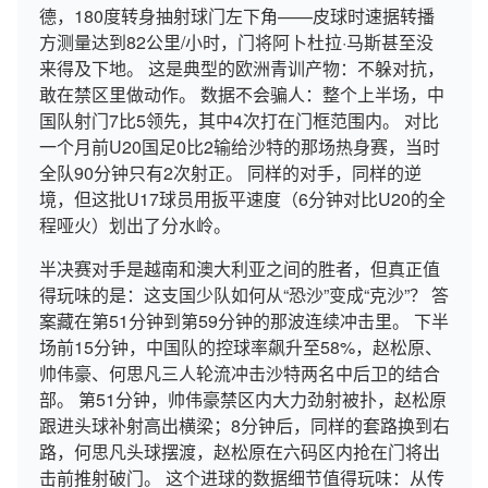
德，180度转身抽射球门左下角——皮球时速据转播
方测量达到82公里/小时，门将阿卜杜拉·马斯甚至没
来得及下地。 这是典型的欧洲青训产物：不躲对抗，
敢在禁区里做动作。 数据不会骗人：整个上半场，中
国队射门7比5领先，其中4次打在门框范围内。 对比
一个月前U20国足0比2输给沙特的那场热身赛，当时
全队90分钟只有2次射正。 同样的对手，同样的逆
境，但这批U17球员用扳平速度（6分钟对比U20的全
程哑火）划出了分水岭。
半决赛对手是越南和澳大利亚之间的胜者，但真正值
得玩味的是：这支国少队如何从“恐沙”变成“克沙”？ 答
案藏在第51分钟到第59分钟的那波连续冲击里。 下半
场前15分钟，中国队的控球率飙升至58%，赵松原、
帅伟豪、何思凡三人轮流冲击沙特两名中后卫的结合
部。 第51分钟，帅伟豪禁区内大力劲射被扑，赵松原
跟进头球补射高出横梁；8分钟后，同样的套路换到右
路，何思凡头球摆渡，赵松原在六码区内抢在门将出
击前推射破门。 这个进球的数据细节值得玩味：从传