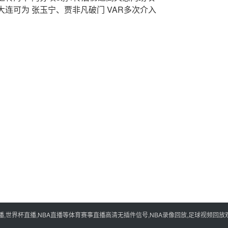
-1大连可为 张玉宁、贾非凡破门 VAR多次介入
世界杯直播,NBA直播等体育赛事直播高清无插件信号,NBA录像回放,足球视频回放观