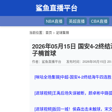
鲨鱼直播平台
NBA直播
英超直播
CBA直播
当前位置：
首页
>
足球集锦
2026年05月15日 国安4-
子楠首球
作者：鲨鱼直播平台
发布时间：2026年05月15日 20:
[咪咕全场集锦]中超-国安4-2终结海牛四连
[进球视频]王禹后场失误被断，颜卓彬中路弧
[进球视频]扳回一城！侯森出击未触球，宋文