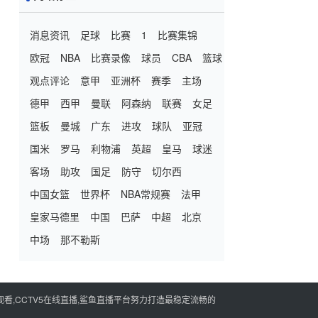
消息资讯
足球
比赛
1
比赛集锦
欧冠
NBA
比赛录像
球员
CBA
篮球
观点评论
意甲
亚洲杯
赛季
主场
德甲
西甲
曼联
阿森纳
联赛
女足
篮板
曼城
广东
进攻
球队
亚冠
国米
罗马
利物浦
英超
皇马
球迷
客场
助攻
国足
防守
切尔西
中国女篮
世界杯
NBA常规赛
法甲
皇家马德里
中国
巴萨
中超
北京
中场
那不勒斯
看,CCTV5在线直播,鲨鱼直播平台努力打造最稳定流畅的