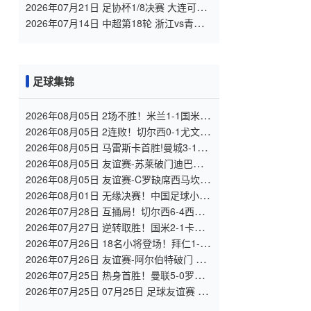
VS 青岛海牛 全场录像
2026年07月21日 足协杯1/8决赛 大连可为
VS 北京国安 全场录像
2026年07月14日 中超第18轮 浙江vs青岛
海牛 全场录像
足球集锦
2026年08月05日 2场不胜！米兰1-1国米 迪
马尔科破门 恩昆库造点+点射拉莫斯登场
2026年08月05日 2连败！切尔西0-1尤文 热
格罗瓦世界波制胜穆德里克时隔614天复出
2026年08月05日 马雷斯卡首胜!曼城3-1K
联赛全明星 赖因德斯努里破门塞梅尼奥助
2026年08月05日 友谊赛-苏莱破门迪巴拉助
攻
攻 罗马4-1纽波特郡
2026年08月05日 友谊赛-C罗缺席西马坎送
点 胜利0-2不敌阿尔梅里亚
2026年08月01日 无缘决赛！中国足球小将
红队0-2亚洲明星联，后者决赛战杭州足管
2026年07月28日 互捅局！切尔西6-4西悉
尼漫步者 佩德罗替补3射1传阿隆索开门红
2026年07月27日 逆转取胜！国米2-1卡尔
斯鲁厄 迪乌夫绝杀+双响+世界波破门
2026年07月26日 18名小将登场！拜仁1-2
德丙球队韦恩 比朔夫点射乌尔赖希“下蛋”
2026年07月26日 友谊赛-阿尔伯特破门 多
特1-2遭杜塞尔多夫逆转
2026年07月25日 热身首胜！曼联5-0罗森
博格 齐尔克泽传射莱西德瓦尼阿玛斯破门
2026年07月25日 07月25日 足球友谊赛 罗
森博格vs曼联 进球视频