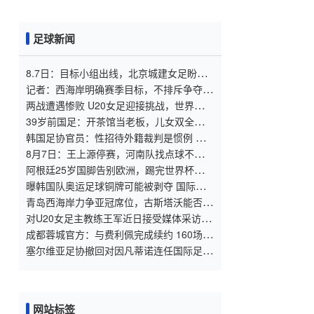
足球新闻
8.7日：目标小组出线，北京城建女足盼把
亚冠比赛带回北京
记者：西海岸明确赛季目标，不排斥争夺
2027
两战遭遇惨败 U20女足迎接挑战，世界杯出
线压力重重
39岁前国足：开茶馆当老板，儿女双全已财
富自由，妻子还是黄圣依朋友
韩国足协官员：性招待外籍裁判是惯例 这
样他们才能吹好哨
8月7日：王上源停赛，河南队找点球不灵
了，马拉尼昂不会射门，郑智剑指亚冠名额
阿根廷25岁国脚告别欧洲，踢完世界杯即转
会！正值巅峰回归阿超
曝韩国队奥运足球铜牌可能被剥夺 国际足
联处罚时效已过
青岛西海岸力争亚冠席位，古斯塔沃能否提
升表现？
对U20女足主教练王军近日接受媒体采访对
话的解读
成都蓉城官方：与费利佩完成续约 160场84
球队史最佳射手
塞尔维亚足协撤回对因凡蒂诺连任国际足联
主席的支持
网站标签