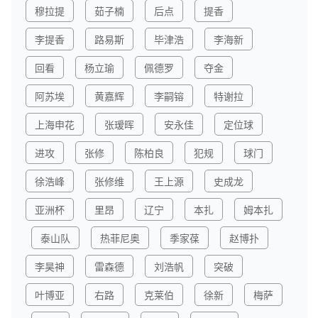
穆拉提
茹子楠
后点
提香
李提香
路易斯
毕津浩
李海新
回看
杨立瑜
佩德罗
夺金
阿苏埃
黄嘉辉
李嗣镕
特谢拉
上海申花
张瑷晖
安永佳
定位球
进攻
张修
陈柏良
犯规
球门
徐浩峰
张修维
王上源
史成龙
亚洲杯
里昂
辽宁
本扎
姆本扎
泰山队
热菲尼奥
季家葆
赵博扑
李昊神
雷森德
刘浩帆
突破
叶博亚
右路
克莱伯
徐新
梅萨