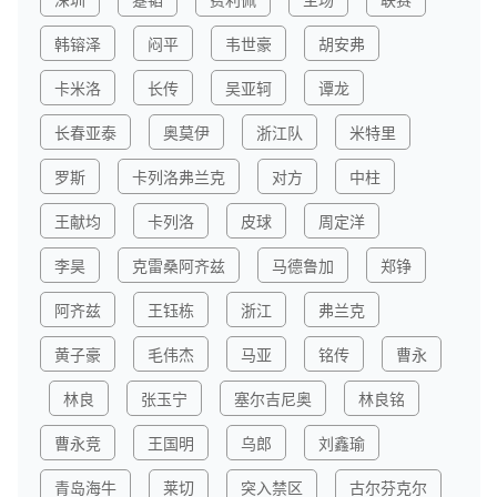
韩镕泽
闷平
韦世豪
胡安弗
卡米洛
长传
吴亚轲
谭龙
长春亚泰
奥莫伊
浙江队
米特里
罗斯
卡列洛弗兰克
对方
中柱
王献均
卡列洛
皮球
周定洋
李昊
克雷桑阿齐兹
马德鲁加
郑铮
阿齐兹
王钰栋
浙江
弗兰克
黄子豪
毛伟杰
马亚
铭传
曹永
林良
张玉宁
塞尔吉尼奥
林良铭
曹永竞
王国明
乌郎
刘鑫瑜
青岛海牛
莱切
突入禁区
古尔芬克尔