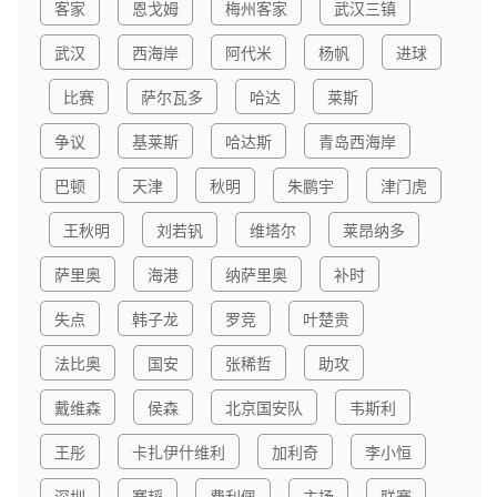
客家
恩戈姆
梅州客家
武汉三镇
武汉
西海岸
阿代米
杨帆
进球
比赛
萨尔瓦多
哈达
莱斯
争议
基莱斯
哈达斯
青岛西海岸
巴顿
天津
秋明
朱鹏宇
津门虎
王秋明
刘若钒
维塔尔
莱昂纳多
萨里奥
海港
纳萨里奥
补时
失点
韩子龙
罗竞
叶楚贵
法比奥
国安
张稀哲
助攻
戴维森
侯森
北京国安队
韦斯利
王彤
卡扎伊什维利
加利奇
李小恒
深圳
蹇韬
费利佩
主场
联赛