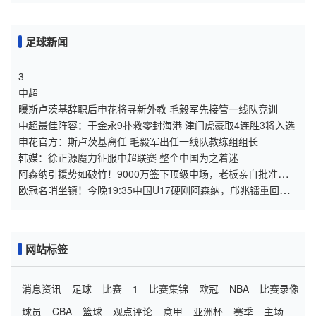
足球新闻
3
中超
曝斯卢茨基辞职后申花将寻新外教 毛毅军先接管一线队竞训
中超最佳阵容：于金永9扑救零封海港 津门虎豪取4连胜3将入选
申花官方：斯卢茨基离任 毛毅军出任一线队教练组组长
韩媒：徐正源魔力征服中超联赛 整个中国为之着迷
阿森纳引援势如破竹！9000万签下顶级中场，老板亲自批准维尼
修斯转会
欧冠名哨坐镇！今晚19:35中国U17硬刚阿森纳，邝兆镭重回首
发，徐正鹏待命替补席
网站标签
消息资讯
足球
比赛
1
比赛集锦
欧冠
NBA
比赛录像
球员
CBA
篮球
观点评论
意甲
亚洲杯
赛季
主场