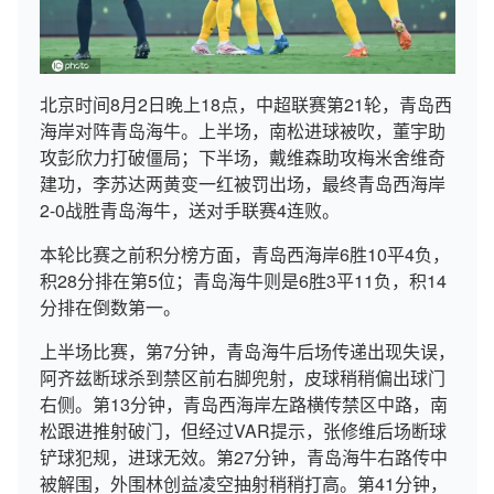
北京时间8月2日晚上18点，中超联赛第21轮，青岛西
海岸对阵青岛海牛。上半场，南松进球被吹，董宇助
攻彭欣力打破僵局；下半场，戴维森助攻梅米舍维奇
建功，李苏达两黄变一红被罚出场，最终青岛西海岸
2-0战胜青岛海牛，送对手联赛4连败。
本轮比赛之前积分榜方面，青岛西海岸6胜10平4负，
积28分排在第5位；青岛海牛则是6胜3平11负，积14
分排在倒数第一。
上半场比赛，第7分钟，青岛海牛后场传递出现失误，
阿齐兹断球杀到禁区前右脚兜射，皮球稍稍偏出球门
右侧。第13分钟，青岛西海岸左路横传禁区中路，南
松跟进推射破门，但经过VAR提示，张修维后场断球
铲球犯规，进球无效。第27分钟，青岛海牛右路传中
被解围，外围林创益凌空抽射稍稍打高。第41分钟，