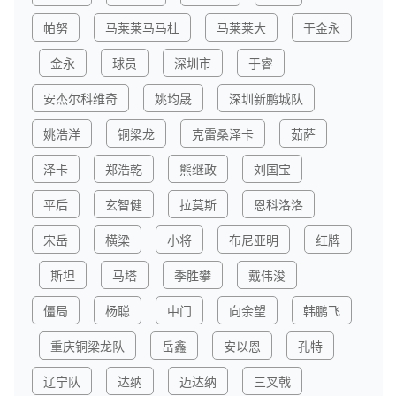
帕努
马莱莱马马杜
马莱莱大
于金永
金永
球员
深圳市
于睿
安杰尔科维奇
姚均晟
深圳新鹏城队
姚浩洋
铜梁龙
克雷桑泽卡
茹萨
泽卡
郑浩乾
熊继政
刘国宝
平后
玄智健
拉莫斯
恩科洛洛
宋岳
横梁
小将
布尼亚明
红牌
斯坦
马塔
季胜攀
戴伟浚
僵局
杨聪
中门
向余望
韩鹏飞
重庆铜梁龙队
岳鑫
安以恩
孔特
辽宁队
达纳
迈达纳
三叉戟