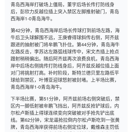
青岛西海岸打破场上僵局，董宇后场长传打防线身
后，彭欣力反越位插上突入禁区左脚推射破门，青岛
西海岸1-0青岛海牛。
第42分钟，青岛西海岸后场长传球打到前场左路，海
牛后卫头球解围不远，王庚睿得球斜传右侧，阿齐兹
跟进的抽射被门将牟鹏飞扑住。第44分钟，青岛海牛
左路反击，李苏达左路弧线球传中，宋文杰插上抢点
蹭射稍稍偏出。随后阿齐兹再次浪费良机，青岛西海
岸中后场右侧挑传打防线身后，阿齐兹反越位插上面
对门将挑射打高。补时阶段，斯特兰德贝里左路低平
球给到禁区，叶博亚迎球怒射被封堵。上半场比赛，
青岛西海岸1-0青岛海牛。
下半场比赛，第51分钟，阿齐兹前场右侧突破后，禁
区内一脚低射被牟鹏飞挡出，阿齐兹反抢铲球后，内
尔松卢斯插上得球连续变向突破被对手抢先铲出底
线。第62分钟，宋龙逼抢拉倒内尔松卢斯吃到一张黄
牌，青岛西海岸获得前场右侧定位球，戴维森主罚低