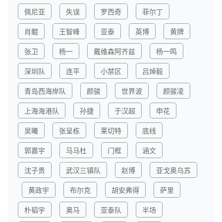
佩尼亚
失误
罗西奇
菲尔丁
肖鲲
王智峰
亚泰
英博
黄牌
张卫
杨一
戴维森阿齐兹
杨一鸣
深圳队
连平
小禁区
吕焯毅
青岛西海岸队
颜骏
世界波
颜骏凌
上海海港队
孙捷
于汉超
申花
吴曦
张呈栋
莱切特
底线
郭嘉宇
马马杜
门框
涵文
沈子贵
武汉三镇队
赵博
亚戈奥乌苏
黄政宇
布尔克
胡安弗得
萨里
朴韬宇
奥马
亚泰队
半场