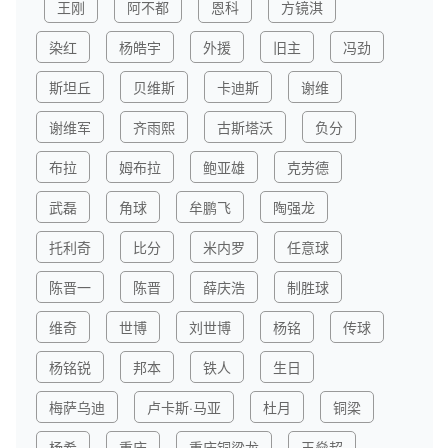
王刚
阿不都
恩科
方镜淇
染红
杨皓宇
外援
旧主
冯劲
斯坦丘
贝维斯
卡迪斯
谢维
谢维军
齐雨熙
古斯塔沃
负分
布拉
姆布拉
鲍亚雄
克劳德
武磊
角球
牟鹏飞
陶强龙
托利奇
比分
米内罗
任意球
陈晋一
陈晋
薛庆浩
制胜球
维奇
世博
刘世博
杨铭
传球
杨铭锐
邦本
铁人
生日
梅萨乌迪
卢卡斯·马亚
杜月
铜梁
杨希
重庆
重庆铜梁龙
王燊超