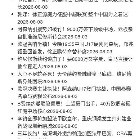
长
2026-08-03
韩媒：徐正源魔力征服中超联赛 整个中国为之着迷
2026-08-03
阿森纳引援势如破竹！9000万签下顶级中场，老板亲
自批准维尼修斯转会
2026-08-03
欧冠名哨坐镇！今晚19:35中国U17硬刚阿森纳，邝兆
镭重回首发，徐正鹏待命替补席
2026-08-03
维尼修斯续约谈崩了！要8000万签字费，皇马直接让
他今夏走人
2026-08-03
人心不足蛇吞象！天价续约费触碰皇马底线，维尼修
斯身处困境
2026-08-03
欧冠决赛主裁执裁！阿森纳U17登门挑战，中国参赛
名单与赛程公布
2026-08-03
B费续约曼联陷僵局！土超豪门出手，40万欧周薪砸
红魔中场核心
2026-08-03
李镇全即将加盟法甲欧塞尔，重庆铜梁龙主帅刘建业
备战深圳新鹏城
2026-08-03
三年长约！前深圳外援约翰逊加盟法甲巴黎，CBA再