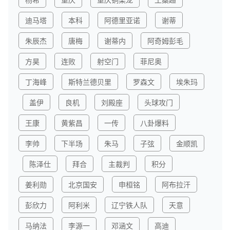
迪马塔
本科
阿德里亚诺
谢蒂
朱辰杰
唐梅
谢蒂内
阿奇姆彭毛
方昊
连败
射空门
菲尼奥
丁海峰
斯特兰德贝里
罗森文
埃朱玛
盖伊
良机
刘殿座
头球攻门
王康
黄紫昌
一传
八卦爆料
李帅
下半场
朱马
子弦
金顺凯
陈泽仕
拜合
主裁判
积分
姜利勋
北京国安
申桓铭
阿布拉汗
彭欣力
阿利米
辽宁铁人队
天意
马纳法
李源一
邓涵文
高迪