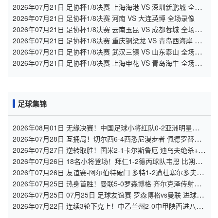
场录像
2026年07月21日 足协杯1/8决赛 上海海港 VS 深圳新鹏城 全场
录像
2026年07月21日 足协杯1/8决赛 河南 VS 大连英博 全场录像
2026年07月21日 足协杯1/8决赛 云南玉昆 VS 成都蓉城 全场录
像
2026年07月21日 足协杯1/8决赛 重庆铜梁龙 VS 青岛西海岸 全
场录像
2026年07月21日 足协杯1/8决赛 武汉三镇 VS 山东泰山 全场录
像
2026年07月21日 足协杯1/8决赛 上海申花 VS 青岛海牛 全场录
像
足球集锦
2026年08月01日 无缘决赛！中国足球小将红队0-2亚洲明星联，
后者决赛战杭州足管
2026年07月28日 互捅局！切尔西6-4西悉尼漫步者 佩德罗替补3
射1传阿隆索开门红
2026年07月27日 逆转取胜！国米2-1卡尔斯鲁厄 迪乌夫绝杀+双
响+世界波破门
2026年07月26日 18名小将登场！拜仁1-2德丙球队韦恩 比朔夫
点射乌尔赖希“下蛋”
2026年07月26日 友谊赛-阿尔伯特破门 多特1-2遭杜塞尔多夫逆
转
2026年07月25日 热身首胜！曼联5-0罗森博格 齐尔克泽传射莱
西德瓦尼阿玛斯破门
2026年07月25日 07月25日 足球友谊赛 罗森博格vs曼联 进球视
频
2026年07月22日 连续3轮下克上！中乙兰州2-0中甲陕西进八强
1/4决赛将战北京国安