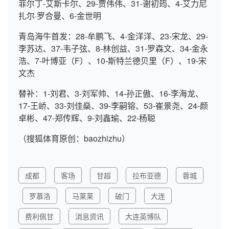
菲尔丁-艾斯卡尔、29-贾伟伟、31-谢初筠、4-艾力尼
扎尔·罗合曼、6-金世明
青岛海牛首发：28-牟鹏飞、4-金洋洋、23-宋龙、29-
李苏达、37-韦子弦、8-林创益、31-罗森文、34-金永
浩、7-叶博亚（F）、10-斯特兰德贝里（F）、19-宋
文杰
替补：1-刘君、3-刘军帅、14-孙正傲、16-李海龙、
17-王峤、33-刘佳燊、39-李嗣镕、53-崔景尧、24-颜
卓彬、47-郑传辉、9-刘鑫瑜、22-杨聪
（搜狐体育原创：baozhizhu）
成都
客场
甘超
拉布亚德
蓉城
罗慕洛
马莱莱
破门
大连
费利佩甘
消息资讯
大连英博队