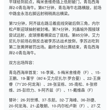
平球给到前点，梅米舍维奇插上低射破门，青岛西海
岸2-0青岛海牛。第67分钟，青岛海牛右路横敲，前场
中路金永浩右脚远射稍稍高出横梁。
第72分钟，阿齐兹右路沿着底线突破后倒三角，内尔
松卢斯迎球抽射被封堵。第74分钟，刘鑫瑜外围接球
尝试远射，皮球擦着横梁出了底线。第85分钟，艾力
尼扎尔前场右侧反击被李苏达战术放倒，李苏达吃到
第二张黄牌被罚出场。最终全场比赛结束，青岛西海
岸2-0青岛海牛。
双方出场阵容：
青岛西海岸首发：16-李昊、5-梅米舍维奇（F）、15-
王鹏、19-董宇（80’4-艾力尼扎尔·罗合曼）、22-王庚
睿（71’20-何龙海）、28-张呈栋、35-南松、8-张修
维、25-彭欣力、9-阿齐兹（F）、11-戴维森（F）
替补：26-刘世博、37-东航、32-丁海峰、36-孙捷、
20-何龙海、21-孟敬朝、10-内尔松卢斯（F）、27-艾