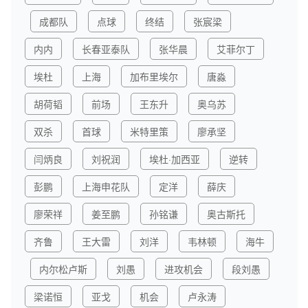
成都队
点球
终结
张宸梁
内内
长春亚泰队
张华晨
艾菲尔丁
埃杜
上海
加布里埃尔
唐淼
胡荷韬
前场
王东升
奥乌苏
双杀
首球
米特里策
廖承坚
闫炳良
刘祝润
埃杜·加西亚
逆转
彭鹏
上海申花队
定洋
薛庆
廖荣祥
姜至鹏
孙铭谦
奥古斯托
齐鲁
王大雷
刘洋
韦林顿
海牛
内尔松卢斯
刘愚
进攻机会
段刘愚
梁诺恒
亚戈
机会
卢永涛