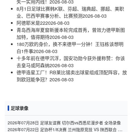
失一实用内线！
2026-08-03
8月1日足球比赛韩K联、芬超、瑞典超、挪超、美职
业、巴西甲赛事分析、比赛预测
2026-08-03
阿德耶米是22
2026-08-03
青岛西海岸夏窗新援本轮完成首秀，曾效力德甲斯图
加特，值得期待
2026-08-03
180万欧的身价，换不来德甲一分钟！王钰栋该想明
白1件事
2026-08-03
十多年前在德甲沉浮，国安功勋今获外援称赞：你该
去皇马或阿森纳
2026-08-03
德甲造星工厂！RB莱比锡卖出球星组成顶配阵容，放
到欧冠能争冠？
2026-08-03
足球录像
2026年07月28日 足球友谊赛 切尔西vs西悉尼漫步者 全场录像
2026年07月22日 足协杯1/8决赛 兰州陇原竞技 VS 陕西联合 全