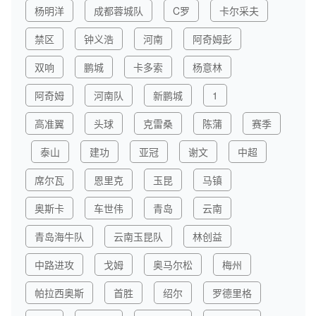
杨明洋
成都蓉城队
C罗
卡尔采夫
禁区
钟义浩
河南
阿奇姆彭
双响
鹏城
卡多索
杨意林
阿奇姆
河南队
新鹏城
1
高准翼
头球
克雷桑
陈蒲
赛季
泰山
建功
亚冠
谢文
中超
席尔瓦
恩里克
玉昆
马镇
奥斯卡
车世伟
青岛
云南
青岛海牛队
云南玉昆队
林创益
中路进攻
戈姆
奥马尔松
梅州
帕拉西奥斯
首胜
绍尔
罗德里格