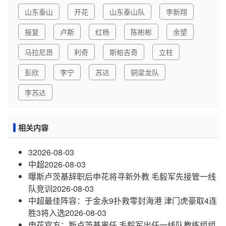
山东泰山
开花
山东泰山队
李新翔
报复
卢斯
红杨
陈彬彬
余望
马拉尼昂
利奇
斯帕吉奇
立柱
彭欣
李宁
苏达
铜梁龙队
李苏达
相关内容
3
2026-08-03
中超
2026-08-03
曝斯卢茨基辞职后申花将寻新外教 毛毅军先接管一线
队竞训
2026-08-03
中超最佳阵容：于金永9扑救零封海港 津门虎豪取4连
胜3将入选
2026-08-03
申花官方：斯卢茨基离任 毛毅军出任一线队教练组组