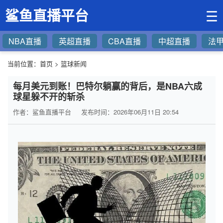
鲨鱼直播平台
☰
NBA直播
英超直播
CBA直播
中超直播
法
当前位置：
首页
>
篮球新闻
每月美元到账！巴特尔躺赢的背后，是NBA六成
球星躲不开的斩杀
作者：鲨鱼直播平台
发布时间：2026年06月11日 20:54