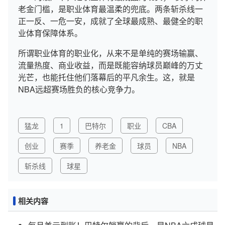
老金门槛，是职业体育最温柔的兜底。两条斩杀线一
正一反、一危一安，成就了全球最成熟、最健全的职
业体育保障体系。
所谓职业体育的职业化，从来不是单纯的赛场输赢、
流量热度、商业收益，而是既能容纳球员巅峰的万丈
光芒，也能托住他们落幕后的平凡余生。这，就是
NBA远超赛场胜负的核心竞争力。
猛龙
1
巴特尔
职业
CBA
创业
赛季
养老金
球员
NBA
斩杀线
球星
相关内容