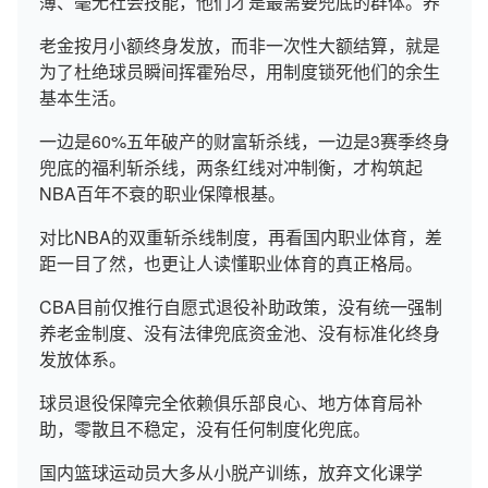
薄、毫无社会技能，他们才是最需要兜底的群体。养
老金按月小额终身发放，而非一次性大额结算，就是
为了杜绝球员瞬间挥霍殆尽，用制度锁死他们的余生
基本生活。
一边是60%五年破产的财富斩杀线，一边是3赛季终身
兜底的福利斩杀线，两条红线对冲制衡，才构筑起
NBA百年不衰的职业保障根基。
对比NBA的双重斩杀线制度，再看国内职业体育，差
距一目了然，也更让人读懂职业体育的真正格局。
CBA目前仅推行自愿式退役补助政策，没有统一强制
养老金制度、没有法律兜底资金池、没有标准化终身
发放体系。
球员退役保障完全依赖俱乐部良心、地方体育局补
助，零散且不稳定，没有任何制度化兜底。
国内篮球运动员大多从小脱产训练，放弃文化课学