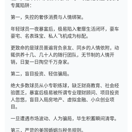
专属陷阱：
第一，失控的奢侈消费与人情绑架。
年轻球员一夜暴富后，极易陷入奢靡生活闭环，豪车
豪宅、名表珠宝、私人飞机成为标配。
更致命的是球员普遍背负亲友、同乡的人情依附，动
辄供养十几、几十人的随行团队，无节制的人情开
销，日复一日掏空千万身家。
第二，盲目投资、轻信骗局。
绝大多数球员从小专职练球，缺乏财商教育、社会经
验匮乏，暴富后极易被所谓专业理财顾问、项目投资
人忽悠，盲目入局房地产、虚拟金融、小众创业项
目。
一旦遭遇市场波动、人为骗局，毕生积蓄瞬间清零。
第三，严苛的美国婚姻与税务规则。