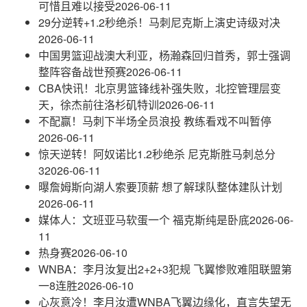
可惜且难以接受
2026-06-11
29分逆转+1.2秒绝杀！马刺尼克斯上演史诗级对决
2026-06-11
中国男篮迎战澳大利亚，杨瀚森回归首秀，郭士强调
整阵容备战世预赛
2026-06-11
CBA快讯！北京男篮锋线补强失败，北控管理层变
天，徐杰前往洛杉矶特训
2026-06-11
不配赢！马刺下半场全员浪投 教练看戏不叫暂停
2026-06-11
惊天逆转！阿奴诺比1.2秒绝杀 尼克斯胜马刺总分
3
2026-06-11
曝詹姆斯向湖人索要顶薪 想了解球队整体建队计划
2026-06-11
媒体人：文班亚马软蛋一个 福克斯纯是卧底
2026-06-
11
热身赛
2026-06-10
WNBA：李月汝复出2+2+3犯规 飞翼惨败难阻联盟第
一8连胜
2026-06-10
心灰意冷！李月汝遭WNBA飞翼边缘化，直言失望无