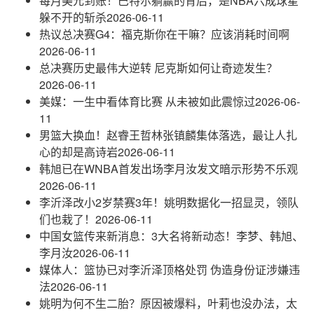
每月美元到账！巴特尔躺赢的背后，是NBA六成球星
躲不开的斩杀
2026-06-11
热议总决赛G4：福克斯你在干嘛？应该消耗时间啊
2026-06-11
总决赛历史最伟大逆转 尼克斯如何让奇迹发生？
2026-06-11
美媒：一生中看体育比赛 从未被如此震惊过
2026-06-
11
男篮大换血！赵睿王哲林张镇麟集体落选，最让人扎
心的却是高诗岩
2026-06-11
韩旭已在WNBA首发出场李月汝发文暗示形势不乐观
2026-06-11
李沂泽改小2岁禁赛3年！姚明数据化一招显灵，领队
们也栽了！
2026-06-11
中国女篮传来新消息：3大名将新动态！李梦、韩旭、
李月汝
2026-06-11
媒体人：篮协已对李沂泽顶格处罚 伪造身份证涉嫌违
法
2026-06-11
姚明为何不生二胎？原因被爆料，叶莉也没办法，太