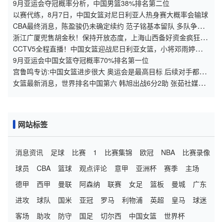
9月亚运会夺冠概率分析，中国男篮38%排名第二位
以赛代练，8月7日，中国女篮对尼日利亚人热身赛大概率会输球
CBA最终消息，陈盈骏仍未确定续约 范子铭基本留队 多队争抢
胡金秋
浙江广厦兜售胡金秋！保持开放态度，上海山西备好资金疯狂抢
人
CCTV5全程直播！中国女篮迎战尼日利亚女篮，小将邓雨婷的赛
场表现格外令人期待
9月亚运会中国女篮夺冠概率70%排名第一位
宫鲁鸣专访:中国女篮进步很大 奥运会是最高目标 后续对手都是
强队
女篮最新消息，世界排名中国第六 韩旭出战6分2助 张茹社媒晒
照！
网站标签
消息资讯
足球
比赛
1
比赛集锦
欧冠
NBA
比赛录像
球员
CBA
篮球
观点评论
意甲
亚洲杯
赛季
主场
德甲
西甲
曼联
阿森纳
联赛
女足
篮板
曼城
广东
进攻
球队
国米
亚冠
罗马
利物浦
英超
皇马
球迷
客场
助攻
防守
国足
切尔西
中国女篮
世界杯