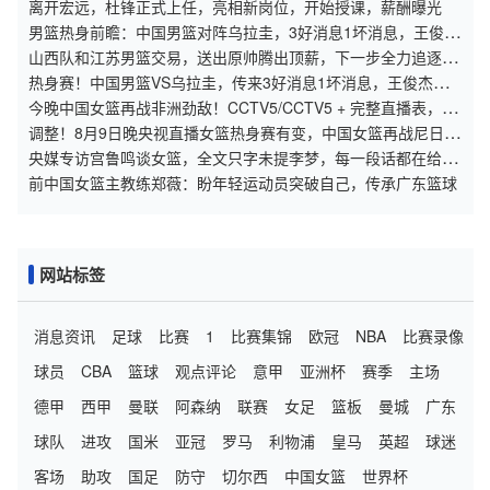
离开宏远，杜锋正式上任，亮相新岗位，开始授课，薪酬曝光
男篮热身前瞻：中国男篮对阵乌拉圭，3好消息1坏消息，王俊杰
有望迎来首发
山西队和江苏男篮交易，送出原帅腾出顶薪，下一步全力追逐胡
金秋
热身赛！中国男篮VS乌拉圭，传来3好消息1坏消息，王俊杰或
首发
今晚中国女篮再战非洲劲敌！CCTV5/CCTV5 + 完整直播表，女
篮赛程一览，核心看点，明明白白摆在那里
调整！8月9日晚央视直播女篮热身赛有变，中国女篮再战尼日利
亚
央媒专访宫鲁鸣谈女篮，全文只字未提李梦，每一段话都在给她
敲响警钟
前中国女篮主教练郑薇：盼年轻运动员突破自己，传承广东篮球
网站标签
消息资讯
足球
比赛
1
比赛集锦
欧冠
NBA
比赛录像
球员
CBA
篮球
观点评论
意甲
亚洲杯
赛季
主场
德甲
西甲
曼联
阿森纳
联赛
女足
篮板
曼城
广东
球队
进攻
国米
亚冠
罗马
利物浦
皇马
英超
球迷
客场
助攻
国足
防守
切尔西
中国女篮
世界杯