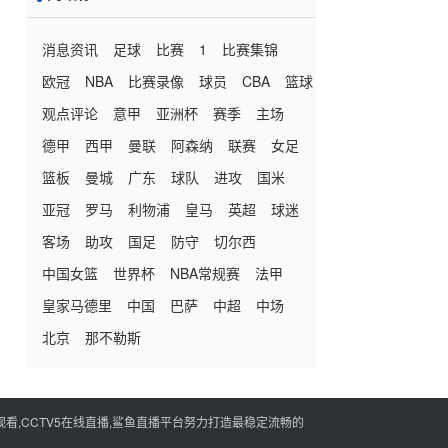
消息资讯
足球
比赛
1
比赛集锦
欧冠
NBA
比赛录像
球员
CBA
篮球
观点评论
意甲
亚洲杯
赛季
主场
德甲
西甲
曼联
阿森纳
联赛
女足
篮板
曼城
广东
球队
进攻
国米
亚冠
罗马
利物浦
皇马
英超
球迷
客场
助攻
国足
防守
切尔西
中国女篮
世界杯
NBA常规赛
法甲
皇家马德里
中国
巴萨
中超
中场
北京
那不勒斯
看,CCTV5在线直播,鲨鱼直播平台努力打造最稳定流畅的