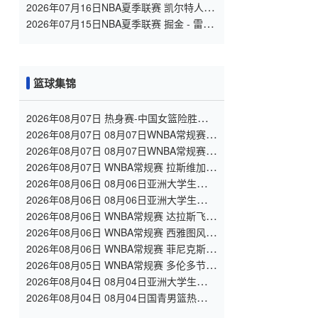
金 全场录像
2026年07月16日NBA夏季联赛 凯尔特人 -
国王 全场录像
2026年07月15日NBA夏季联赛 掘金 - 雷霆
全场录像
篮球集锦
2026年08月07日 热身赛-中国女篮险胜尼日
利亚 张子宇24+11 杨舒予12+6
2026年08月07日 08月07日WNBA常规赛
多伦多节奏 83 - 97 波特兰火焰 集锦
2026年08月07日 08月07日WNBA常规赛
洛杉矶火花 89 - 82 明尼苏达山猫 全场集锦
2026年08月07日 WNBA常规赛 拉斯维加斯
王牌 86 - 84 印第安纳狂热 全场集锦
2026年08月06日 08月06日亚洲大学生篮球
联赛8强赛 北京大学 77 - 79 上海交通大学
2026年08月06日 08月06日亚洲大学生篮球
集锦
联赛8强赛 延世大学 67 - 72 政治大学 集锦
2026年08月06日 WNBA常规赛 达拉斯飞翼
92 - 96 华盛顿神秘人 全场集锦
2026年08月06日 WNBA常规赛 西雅图风暴
86 - 92 纽约自由人 全场集锦
2026年08月06日 WNBA常规赛 菲尼克斯水
星 82 - 96 亚特兰大梦想 全场集锦
2026年08月05日 WNBA常规赛 多伦多节奏
81 - 92 金州女武神 全场集锦
2026年08月04日 08月04日亚洲大学生篮球
联赛小组赛 延世大学 82 - 83 北京大学 集
2026年08月04日 08月04日国青男篮热身赛
锦
中国U18男篮 94 - 85 加拿大大卫·安篮球学