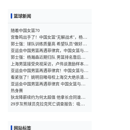
院 集锦
篮球新闻
随着中国女篮70
宫鲁鸣出手了！中国女篮“无解战术”，杨舒
予憋笑，对手早已绝望
郭士强：球队训练质量高 希望队员“做好自
己”
亚运会中国男篮再遇菲律宾，中国女篮与印
尼、泰国同组
郭士强：杨瀚森近期归队 男篮排名靠后容
错率很小
上海男篮接受央视采访，卢伟谈激励样本，
张镇麟谈成长，李弘权谈拼搏，王哲林谈职
亚运会中国男篮再遇菲律宾！中国女篮与印
业生涯圆满！
尼、泰国同组
看紧张了！姚明目睹母校上海交大绝杀清华
难掩兴奋与张伟丽击掌庆祝
亚运会中国男篮再遇菲律宾 中国女篮与印
尼、泰国同组
热身赛
狄龙降薪续约为何太超值 他拿长合同谁最
受刺激？
29岁灰熊球员克拉克死亡调查报告：吸食毒
品过量致死
网站标签