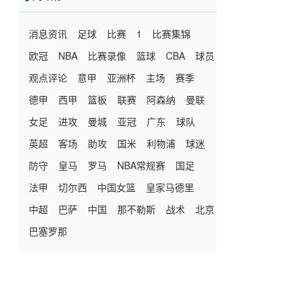
消息资讯
足球
比赛
1
比赛集锦
欧冠
NBA
比赛录像
篮球
CBA
球员
观点评论
意甲
亚洲杯
主场
赛季
德甲
西甲
篮板
联赛
阿森纳
曼联
女足
进攻
曼城
亚冠
广东
球队
英超
客场
助攻
国米
利物浦
球迷
防守
皇马
罗马
NBA常规赛
国足
法甲
切尔西
中国女篮
皇家马德里
中超
巴萨
中国
那不勒斯
战术
北京
巴塞罗那