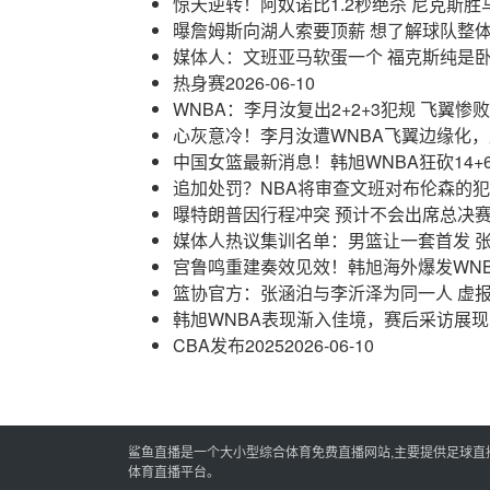
惊天逆转！阿奴诺比1.2秒绝杀 尼克斯胜
曝詹姆斯向湖人索要顶薪 想了解球队整
媒体人：文班亚马软蛋一个 福克斯纯是
热身赛
2026-06-10
WNBA：李月汝复出2+2+3犯规 飞翼惨
心灰意冷！李月汝遭WNBA飞翼边缘化
中国女篮最新消息！韩旭WNBA狂砍14+
追加处罚？NBA将审查文班对布伦森的
曝特朗普因行程冲突 预计不会出席总决赛
媒体人热议集训名单：男篮让一套首发 
宫鲁鸣重建奏效见效！韩旭海外爆发WNB
篮协官方：张涵泊与李沂泽为同一人 虚
韩旭WNBA表现渐入佳境，赛后采访展
CBA发布2025
2026-06-10
鲨鱼直播是一个大小型综合体育免费直播网站,主要提供足球直播,
体育直播平台。