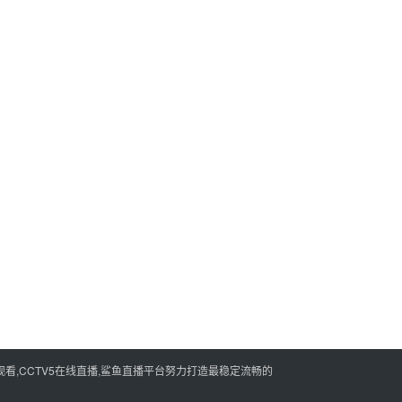
看,CCTV5在线直播,鲨鱼直播平台努力打造最稳定流畅的