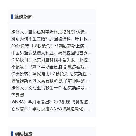
篮球新闻
媒体人：篮协已对李沂泽顶格处罚 伪造身
份证涉嫌违法
姚明为何不生二胎？原因被爆料，叶莉也没
办法，太可惜且难以接受
29分逆转+1.2秒绝杀！马刺尼克斯上演史诗
级对决
中国男篮迎战澳大利亚，杨瀚森回归首秀，
郭士强调整阵容备战世预赛
CBA快讯！北京男篮锋线补强失败，北控管
理层变天，徐杰前往洛杉矶特训
不配赢！马刺下半场全员浪投 教练看戏不
叫暂停
惊天逆转！阿奴诺比1.2秒绝杀 尼克斯胜马
刺总分3
曝詹姆斯向湖人索要顶薪 想了解球队整体
建队计划
媒体人：文班亚马软蛋一个 福克斯纯是卧
底
热身赛
WNBA：李月汝复出2+2+3犯规 飞翼惨败难
阻联盟第一8连胜
心灰意冷！李月汝遭WNBA飞翼边缘化，直
言失望无助状态低迷
网站标签