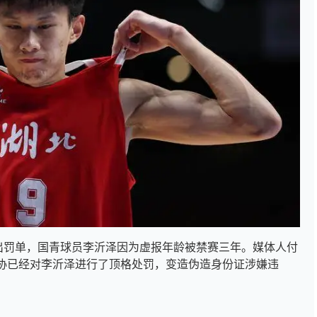
开出罚单，国青球员李沂泽因为虚报年龄被禁赛三年。媒体人付
协已经对李沂泽进行了顶格处罚，变造伪造身份证涉嫌违