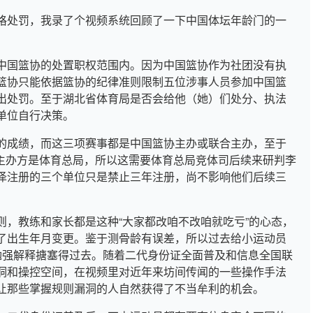
格处罚，我录了个视频系统回顾了一下中国体坛年龄门的一
。
中国篮协的处置职权范围内。因为中国篮协作为社团没有执
篮协只能依据篮协的纪律准则限制五位涉事人员参加中国篮
出处罚。至于湖北省体育局是否会给他（她）们处分、执法
单位自行决策。
的成绩，而这三项赛事都是中国篮协主办或联合主办，至于
，主办方是体育总局，所以这需要体育总局竞体司后续来研判李
泽注册的三个单位只是禁止三年注册，尚不影响他们后续三
则，教练和家长都是这种“大家都改咱不改咱就吃亏”的心态，
了出生年月变更。鉴于测骨龄有误差，所以过去给小运动员
勉强解释搪塞得过去。随着二代身份证全面普及和信息全国联
洞和操控空间，在视频里对近年来坊间传闻的一些操作手法
让那些掌握规则漏洞的人自然获得了不当牟利的机会。