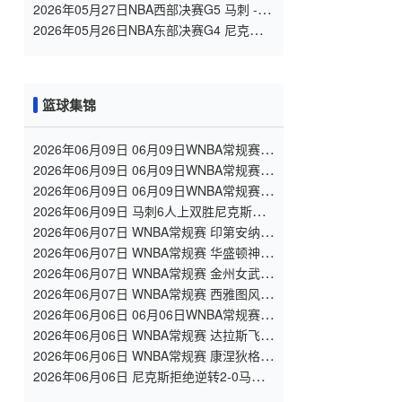
刺 全场录像
2026年05月27日NBA西部决赛G5 马刺 - 雷
霆 全场录像
2026年05月26日NBA东部决赛G4 尼克斯 -
骑士 全场录像
篮球集锦
2026年06月09日 06月09日WNBA常规赛
西雅图风暴 91 - 101 拉斯维加斯王牌 集锦
2026年06月09日 06月09日WNBA常规赛
印第安纳狂热 78 - 76 华盛顿神秘人 全场集
2026年06月09日 06月09日WNBA常规赛
锦
纽约自由人 89 - 80 康涅狄格太阳 全场集锦
2026年06月09日 马刺6人上双胜尼克斯追
至1-2 文班32+8+6 大头32分&末节12分
2026年06月07日 WNBA常规赛 印第安纳狂
热 75 - 83 纽约自由人 全场集锦
2026年06月07日 WNBA常规赛 华盛顿神秘
人 77 - 109 亚特兰大梦想 全场集锦
2026年06月07日 WNBA常规赛 金州女武神
79 - 84 拉斯维加斯王牌 全场集锦
2026年06月07日 WNBA常规赛 西雅图风暴
68 - 88 明尼苏达山猫 全场集锦
2026年06月06日 06月06日WNBA常规赛
菲尼克斯水星78-72波特兰火焰 全场集锦
2026年06月06日 WNBA常规赛 达拉斯飞翼
104 - 96 洛杉矶火花 全场集锦
2026年06月06日 WNBA常规赛 康涅狄格太
阳 80 - 85 芝加哥天空 全场集锦
2026年06月06日 尼克斯拒绝逆转2-0马
刺！文班致命失误&失绝杀 唐斯21+13