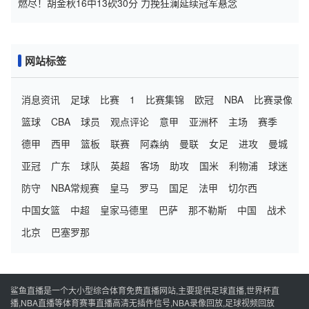
燃尽！胡金秋16中13砍30分 力挽狂澜延续冠军悬念
网站标签
消息资讯
足球
比赛
1
比赛集锦
欧冠
NBA
比赛录像
篮球
CBA
球员
观点评论
意甲
亚洲杯
主场
赛季
德甲
西甲
篮板
联赛
阿森纳
曼联
女足
进攻
曼城
亚冠
广东
球队
英超
客场
助攻
国米
利物浦
球迷
防守
NBA常规赛
皇马
罗马
国足
法甲
切尔西
中国女篮
中超
皇家马德里
巴萨
那不勒斯
中国
战术
北京
巴塞罗那
鲨鱼直播是一个大小型综合体育免费直播网站,主要提供足球直播,世界杯直
播,NBA直播等体育赛事直播高清无插件信号,NBA录像回放,足球视频回放