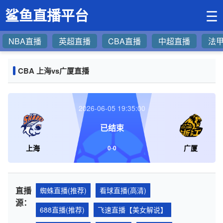
鲨鱼直播平台
☰
NBA直播
英超直播
CBA直播
中超直播
法
CBA 上海vs广厦直播
2026-06-05 19:35:00
已结束
上海
广厦
0
-
0
直播
蜘蛛直播(推荐)
看球直播(高清)
源：
688直播(推荐)
飞速直播【美女解说】