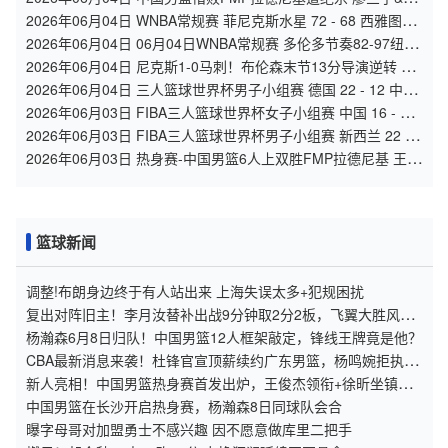
峥麟同砍17分
2026年06月04日 WNBA常规赛 菲尼克斯水星 72 - 68 西雅图风
暴 全场集锦
2026年06月04日 06月04日WNBA常规赛 多伦多节奏82-97纽约
自由人 全场集锦
2026年06月04日 尼克斯1-0马刺！布伦森末节13分导演逆转 文
班21中6&6失误！
2026年06月04日 三人篮球世界杯男子小组赛 德国 22 - 12 中国
全场集锦
2026年06月03日 FIBA三人篮球世界杯女子小组赛 中国 16 - 21
拉脱维亚 集锦
2026年06月03日 FIBA三人篮球世界杯男子小组赛 新西兰 22 -
19 中国 集锦
2026年06月03日 热身赛-中国男篮6人上双胜FMP拉德尼基 王俊
杰18+14 徐昕10+8
篮球新闻
调整!布朗身边终于有人站出来 上海失误太多+犯规困扰
复出对阵旧主！李月汝替补出战9分钟取2分2板，飞翼大胜风暴
斩获三连胜
杨瀚森6月8日归队！中国男篮12人框架敲定，锋线王牌竟是他？
CBA最新消息来袭！杜锋官宣顶薪续约广东男篮，杨鸣婉拒执教
北控
新人亮相！中国男篮热身赛首发出炉，王俊杰领衔+徐昕坐镇禁
区
中国男篮在长沙开启热身赛，杨瀚森8日同球队会合
曝字母哥对加盟勇士不感兴趣 因不愿意做库里二把手