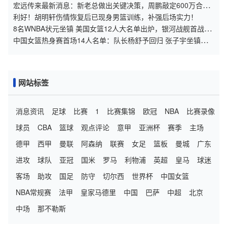
薪续约引热议
宏远传来最新消息：新老总做出关键决策，周鹏敲定600万合
同，胡明轩这下被迫营业
利好！胡明轩伤情恢复后已现身男篮训练，补强后场实力！
8名WNBA状元坐镇 美国女篮12人大名单出炉，银河战舰首战中
国女篮
中国女篮热身赛首场14人名单：队长杨舒予回归 张子宇坐镇内
线
网站标签
消息资讯
足球
比赛
1
比赛集锦
欧冠
NBA
比赛录像
球员
CBA
篮球
观点评论
意甲
亚洲杯
赛季
主场
德甲
西甲
曼联
阿森纳
联赛
女足
篮板
曼城
广东
进攻
球队
亚冠
国米
罗马
利物浦
英超
皇马
球迷
客场
助攻
国足
防守
切尔西
世界杯
中国女篮
NBA常规赛
法甲
皇家马德里
中国
巴萨
中超
北京
中场
那不勒斯