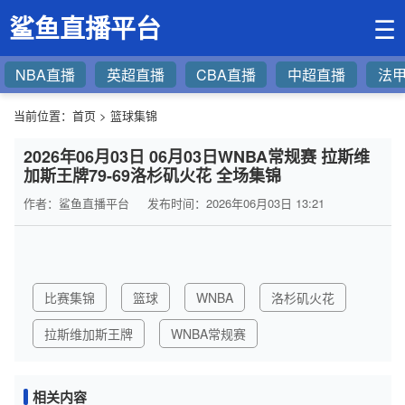
鲨鱼直播平台
☰
NBA直播
英超直播
CBA直播
中超直播
法
当前位置：
首页
>
篮球集锦
2026年06月03日 06月03日WNBA常规赛 拉斯维
加斯王牌79-69洛杉矶火花 全场集锦
作者：鲨鱼直播平台
发布时间：2026年06月03日 13:21
比赛集锦
篮球
WNBA
洛杉矶火花
拉斯维加斯王牌
WNBA常规赛
相关内容