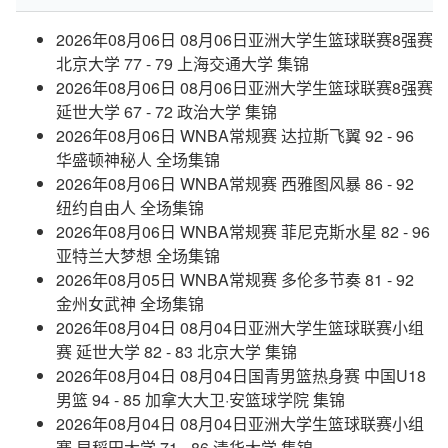
2026年08月06日 08月06日亚洲大学生篮球联赛8强赛
北京大学 77 - 79 上海交通大学 集锦
2026年08月06日 08月06日亚洲大学生篮球联赛8强赛
延世大学 67 - 72 政治大学 集锦
2026年08月06日 WNBA常规赛 达拉斯飞翼 92 - 96
华盛顿神秘人 全场集锦
2026年08月06日 WNBA常规赛 西雅图风暴 86 - 92
纽约自由人 全场集锦
2026年08月06日 WNBA常规赛 菲尼克斯水星 82 - 96
亚特兰大梦想 全场集锦
2026年08月05日 WNBA常规赛 多伦多节奏 81 - 92
金州女武神 全场集锦
2026年08月04日 08月04日亚洲大学生篮球联赛小组
赛 延世大学 82 - 83 北京大学 集锦
2026年08月04日 08月04日国青男篮热身赛 中国U18
男篮 94 - 85 加拿大大卫·安篮球学院 集锦
2026年08月04日 08月04日亚洲大学生篮球联赛小组
赛 早稻田大学 71 - 86 清华大学 集锦