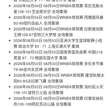
2026年08月04日 08月04日WNBA常规赛 菲尼克斯水
星106-101芝加哥天空 全场集锦
2026年08月04日 08月04日WNBA常规赛 西雅图风暴
83-95纽约自由人 全场集锦
2026年08月04日 08月04日WNBA常规赛 拉斯维加斯
王牌109-87亚特兰大梦想 全场集锦
2026年08月03日 08月03日亚洲大学生篮球联赛小组
赛 政治大学 83 - 71 上海交通大学 集锦
2026年08月03日 08月03日国青男篮热身赛 中国U18
男篮 87 - 73 韩国东国大学 集锦
2026年08月03日 08月03日WNBA常规赛 多伦多节奏
79-96金州女武神 全场集锦
2026年08月03日 08月03日 WNBA常规赛 康涅狄格太
阳63-83达拉斯飞翼 全场集锦
2026年08月03日 08月03日WNBA常规赛 洛杉矶火花
106-101波特兰火焰 全场集锦
2026年08月03日 08月03日WNBA常规赛 印第安纳狂
热100-108明尼苏达山猫 全场集锦