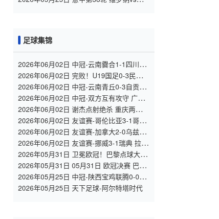
马 全场录像
足球集锦
2026年06月02日 中冠-云南爨合1-1四川叁
壹捌重龙 余杰迪头球绝平
2026年06月02日 完败！U19国足0-3民主刚
果U23 依合散黄油手U19国足0射门0角球
2026年06月02日 中冠-云南青丘0-3自贡弘
祥电碳 李卓阳、杜威薇破门
2026年06月02日 中冠-双方互有攻守 广州
悦高0-0重庆长寿润麒
2026年06月02日 谢杰点射绝杀 重庆两江瀚
达1-0贵州飞鹰
2026年06月02日 友谊赛-哥伦比亚3-1哥斯
达黎加 迪亚斯5分钟传射 J罗精彩助攻
2026年06月02日 友谊赛-加拿大2-0乌兹别
克斯坦 肖穆罗多夫失单刀 奥卢瓦塞伊两助
2026年06月02日 友谊赛-挪威3-1瑞典 拉森
双响莱尔森两助攻伊萨克替补破门
2026年05月31日 卫冕欧冠！巴黎点球大战
5-4击败阿森纳夺冠 加布里埃尔、埃泽失点
2026年05月31日 05月31日 欧冠决赛 巴黎
圣日耳曼vs阿森纳 进球视频
2026年05月25日 中冠-陕西宝鸡联腾0-0北
京灵动星空 双方握手言和
2026年05月25日 天下足球-阿尔特塔时代