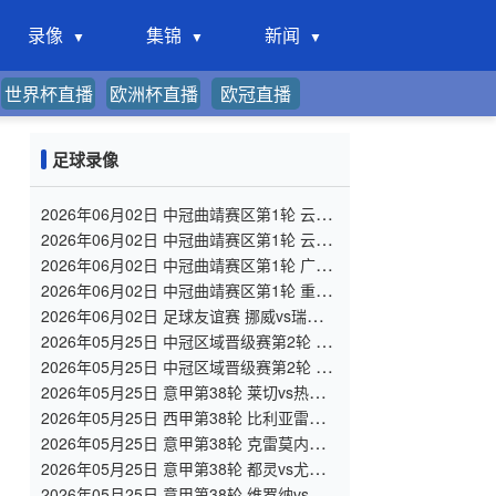
录像
集锦
新闻
世界杯直播
欧洲杯直播
欧冠直播
足球录像
2026年06月02日 中冠曲靖赛区第1轮 云南
爨合 VS 四川叁壹捌重龙 全场录像
2026年06月02日 中冠曲靖赛区第1轮 云南
青丘 VS 自贡弘祥电碳 全场录像
2026年06月02日 中冠曲靖赛区第1轮 广州
悦高 VS 重庆润麒 全场录像
2026年06月02日 中冠曲靖赛区第1轮 重庆
瀚达 VS 贵州飞鹰 全场录像
2026年06月02日 足球友谊赛 挪威vs瑞典
全场录像
2026年05月25日 中冠区域晋级赛第2轮 陕
西宝鸡联腾 VS 北京灵动星空 全场录像
2026年05月25日 中冠区域晋级赛第2轮 济
南泉盛山大 VS 山东球探 全场录像
2026年05月25日 意甲第38轮 莱切vs热那
亚 全场录像
2026年05月25日 西甲第38轮 比利亚雷亚
尔vs马德里竞技 全场录像
2026年05月25日 意甲第38轮 克雷莫内塞
vs科莫 全场录像
2026年05月25日 意甲第38轮 都灵vs尤文
图斯 全场录像
2026年05月25日 意甲第38轮 维罗纳vs罗