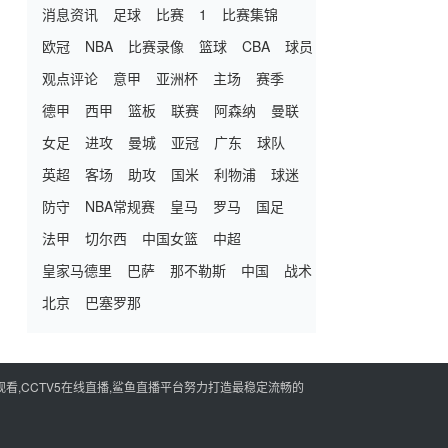
消息资讯
足球
比赛
1
比赛集锦
欧冠
NBA
比赛录像
篮球
CBA
球员
观点评论
意甲
亚洲杯
主场
赛季
德甲
西甲
篮板
联赛
阿森纳
曼联
女足
进攻
曼城
亚冠
广东
球队
英超
客场
助攻
国米
利物浦
球迷
防守
NBA常规赛
皇马
罗马
国足
法甲
切尔西
中国女篮
中超
皇家马德里
巴萨
那不勒斯
中国
战术
北京
巴塞罗那
看,CCTV5在线直播,鲨鱼直播平台努力打造最稳定流畅的