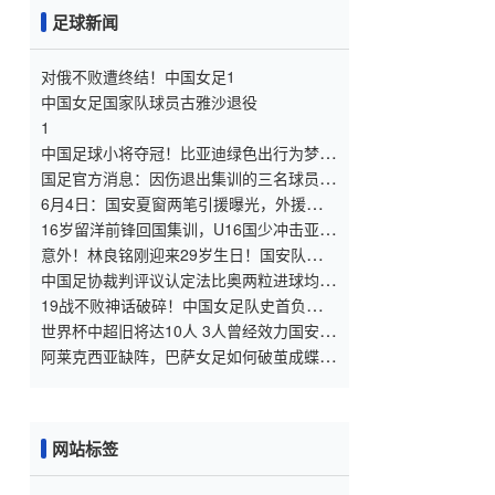
足球新闻
对俄不败遭终结！中国女足1
中国女足国家队球员古雅沙退役
1
中国足球小将夺冠！比亚迪绿色出行为梦想
护航，实力双向奔赴
国足官方消息：因伤退出集训的三名球员，
热身赛阵容考量升级
6月4日：国安夏窗两笔引援曝光，外援后卫
只给踢亚冠，砸钱签回铜梁龙主力
16岁留洋前锋回国集训，U16国少冲击亚洲
冠军，上次残阵三连胜
意外！林良铭刚迎来29岁生日！国安队和亚
冠官方就给他送出大礼
中国足协裁判评议认定法比奥两粒进球均为
好球
19战不败神话破碎！中国女足队史首负俄罗
斯，1
世界杯中超旧将达10人 3人曾经效力国安海
港两将
阿莱克西亚缺阵，巴萨女足如何破茧成蝶？
——深度解析“无核时代”的巴萨策略
网站标签