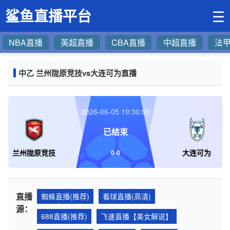
鲨鱼直播平台
☰
NBA直播
英超直播
CBA直播
中超直播
法
中乙 兰州陇原竞技vs大连可为直播
2026-06-05 19:30:00
已结束
兰州陇原竞技
大连可为
0
-
0
直播
蜘蛛直播(推荐)
看球直播(高清)
源：
688直播(推荐)
飞速直播【美女解说】