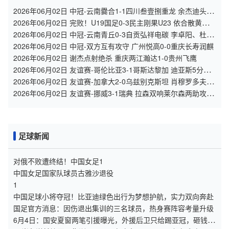
2026年06月02日 中冠-云南爨合1-1四川叁壹捌重龙 余杰迪头球
绝平
2026年06月02日 完败！U19国足0-3民主刚果U23 依合散黄油手
U19国足0射门0角球
2026年06月02日 中冠-云南青丘0-3自贡弘祥电碳 李卓阳、杜威
薇破门
2026年06月02日 中冠-双方互有攻守 广州悦高0-0重庆长寿润麒
2026年06月02日 谢杰点射绝杀 重庆两江瀚达1-0贵州飞鹰
2026年06月02日 友谊赛-哥伦比亚3-1哥斯达黎加 迪亚斯5分钟
传射 J罗精彩助攻
2026年06月02日 友谊赛-加拿大2-0乌兹别克斯坦 肖穆罗多夫失
单刀 奥卢瓦塞伊两助
2026年06月02日 友谊赛-挪威3-1瑞典 拉森双响莱尔森两助攻伊
萨克替补破门
足球新闻
对俄不败遭终结！中国女足1
中国女足国家队球员古雅沙退役
1
中国足球小将夺冠！比亚迪绿色出行为梦想护航，实力双向奔赴
国足官方消息：因伤退出集训的三名球员，热身赛阵容考量升级
6月4日：国安夏窗两笔引援曝光，外援后卫只给踢亚冠，砸钱签