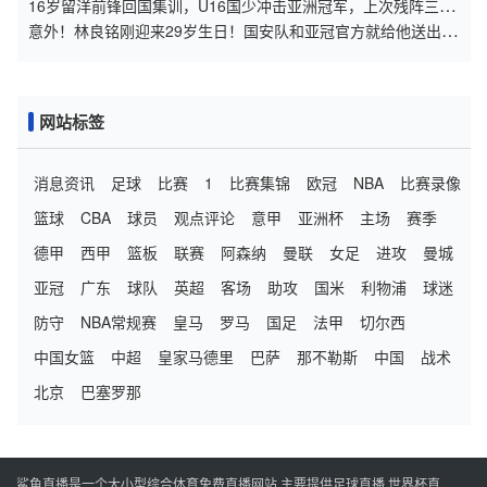
回铜梁龙主力
16岁留洋前锋回国集训，U16国少冲击亚洲冠军，上次残阵三连
胜
意外！林良铭刚迎来29岁生日！国安队和亚冠官方就给他送出大
礼
网站标签
消息资讯
足球
比赛
1
比赛集锦
欧冠
NBA
比赛录像
篮球
CBA
球员
观点评论
意甲
亚洲杯
主场
赛季
德甲
西甲
篮板
联赛
阿森纳
曼联
女足
进攻
曼城
亚冠
广东
球队
英超
客场
助攻
国米
利物浦
球迷
防守
NBA常规赛
皇马
罗马
国足
法甲
切尔西
中国女篮
中超
皇家马德里
巴萨
那不勒斯
中国
战术
北京
巴塞罗那
鲨鱼直播是一个大小型综合体育免费直播网站,主要提供足球直播,世界杯直