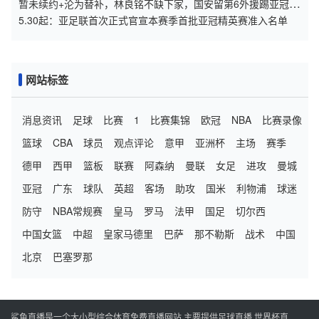
暂未续约+沦为替补，林良铭不缺下家，国安留第6外援踢亚冠，
孔特差个进球
5.30起：亚足联首次正式官宣本赛季首批亚冠精英赛准入名单
网站标签
消息资讯
足球
比赛
1
比赛集锦
欧冠
NBA
比赛录像
篮球
CBA
球员
观点评论
意甲
亚洲杯
主场
赛季
德甲
西甲
篮板
联赛
阿森纳
曼联
女足
进攻
曼城
亚冠
广东
球队
英超
客场
助攻
国米
利物浦
球迷
防守
NBA常规赛
皇马
罗马
法甲
国足
切尔西
中国女篮
中超
皇家马德里
巴萨
那不勒斯
战术
中国
北京
巴塞罗那
鲨鱼直播是一个大小型综合体育免费直播网站,主要提供足球直播,世界杯直