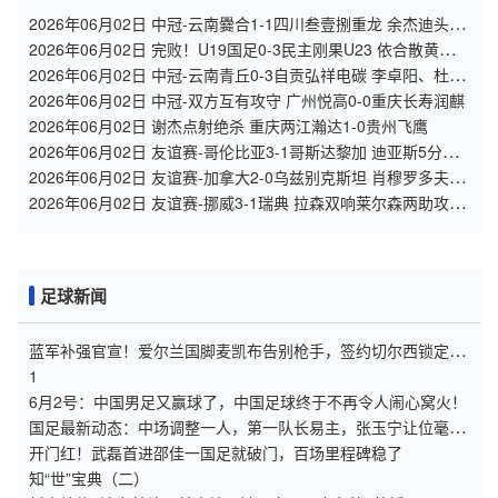
2026年06月02日 中冠-云南爨合1-1四川叁壹捌重龙 余杰迪头球
绝平
2026年06月02日 完败！U19国足0-3民主刚果U23 依合散黄油手
U19国足0射门0角球
2026年06月02日 中冠-云南青丘0-3自贡弘祥电碳 李卓阳、杜威
薇破门
2026年06月02日 中冠-双方互有攻守 广州悦高0-0重庆长寿润麒
2026年06月02日 谢杰点射绝杀 重庆两江瀚达1-0贵州飞鹰
2026年06月02日 友谊赛-哥伦比亚3-1哥斯达黎加 迪亚斯5分钟
传射 J罗精彩助攻
2026年06月02日 友谊赛-加拿大2-0乌兹别克斯坦 肖穆罗多夫失
单刀 奥卢瓦塞伊两助
2026年06月02日 友谊赛-挪威3-1瑞典 拉森双响莱尔森两助攻伊
萨克替补破门
足球新闻
蓝军补强官宣！爱尔兰国脚麦凯布告别枪手，签约切尔西锁定五
年约
1
6月2号：中国男足又赢球了，中国足球终于不再令人闹心窝火！
国足最新动态：中场调整一人，第一队长易主，张玉宁让位毫无
争议
开门红！武磊首进邵佳一国足就破门，百场里程碑稳了
知“世”宝典（二）