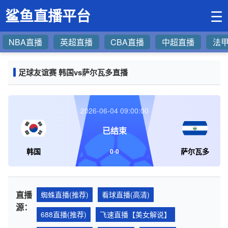
鲨鱼直播平台
☰
NBA直播
英超直播
CBA直播
中超直播
法
足球友谊赛 韩国vs萨尔瓦多直播
2026-06-04 09:00:00
已结束
韩国
萨尔瓦多
0
-
0
直播
蜘蛛直播(推荐)
看球直播(高清)
源：
688直播(推荐)
飞速直播【美女解说】