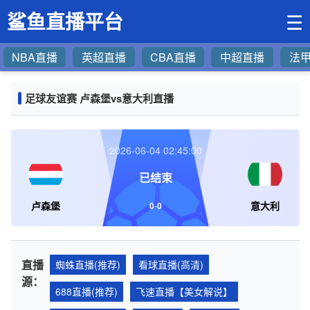
鲨鱼直播平台
☰
NBA直播
英超直播
CBA直播
中超直播
法
足球友谊赛 卢森堡vs意大利直播
2026-06-04 02:45:00
已结束
卢森堡
意大利
0
-
0
直播
蜘蛛直播(推荐)
看球直播(高清)
源：
688直播(推荐)
飞速直播【美女解说】