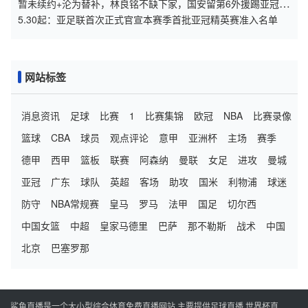
暂未续约+沦为替补，林良铭不缺下家，国安留第6外援踢亚冠，
孔特差个进球
5.30起：亚足联首次正式官宣本赛季首批亚冠精英赛准入名单
网站标签
消息资讯
足球
比赛
1
比赛集锦
欧冠
NBA
比赛录像
篮球
CBA
球员
观点评论
意甲
亚洲杯
主场
赛季
德甲
西甲
篮板
联赛
阿森纳
曼联
女足
进攻
曼城
亚冠
广东
球队
英超
客场
助攻
国米
利物浦
球迷
防守
NBA常规赛
皇马
罗马
法甲
国足
切尔西
中国女篮
中超
皇家马德里
巴萨
那不勒斯
战术
中国
北京
巴塞罗那
鲨鱼直播是一个大小型综合体育免费直播网站,主要提供足球直播,世界杯直