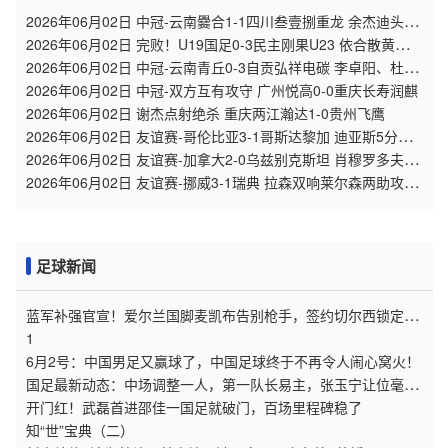
2026年06月02日 中冠-云南爨合1-1四川叁壹捌重龙 余杰迪头球
绝平
2026年06月02日 完败！U19国足0-3民主刚果U23 依合散黄油手
U19国足0射门0角球
2026年06月02日 中冠-云南青丘0-3自贡弘祥电碳 李卓阳、杜威
薇破门
2026年06月02日 中冠-双方互有攻守 广州悦高0-0重庆长寿润麒
2026年06月02日 谢杰点射绝杀 重庆两江瀚达1-0贵州飞鹰
2026年06月02日 友谊赛-哥伦比亚3-1哥斯达黎加 迪亚斯5分钟
传射 J罗精彩助攻
2026年06月02日 友谊赛-加拿大2-0乌兹别克斯坦 肖穆罗多夫失
单刀 奥卢瓦塞伊两助
2026年06月02日 友谊赛-挪威3-1瑞典 拉森双响莱尔森两助攻伊
萨克替补破门
足球新闻
蓝军补强官宣！爱尔兰国脚麦凯布告别枪手，签约切尔西锁定五
年约
1
6月2号：中国男足又赢球了，中国足球终于不再令人闹心窝火！
国足最新动态：中场调整一人，第一队长易主，张玉宁让位毫无
争议
开门红！武磊首进邵佳一国足就破门，百场里程碑稳了
知“世”宝典（二）