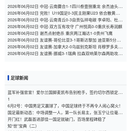
2026年06月02日 中冠-云南爨合1-1四川叁壹捌重龙 余杰迪头球
绝平
2026年06月02日 完败！U19国足0-3民主刚果U23 依合散黄油手
U19国足0射门0角球
2026年06月02日 中冠-云南青丘0-3自贡弘祥电碳 李卓阳、杜威
薇破门
2026年06月02日 中冠-双方互有攻守 广州悦高0-0重庆长寿润麒
2026年06月02日 谢杰点射绝杀 重庆两江瀚达1-0贵州飞鹰
2026年06月02日 友谊赛-哥伦比亚3-1哥斯达黎加 迪亚斯5分钟
传射 J罗精彩助攻
2026年06月02日 友谊赛-加拿大2-0乌兹别克斯坦 肖穆罗多夫失
单刀 奥卢瓦塞伊两助
2026年06月02日 友谊赛-挪威3-1瑞典 拉森双响莱尔森两助攻伊
萨克替补破门
足球新闻
蓝军补强官宣！爱尔兰国脚麦凯布告别枪手，签约切尔西锁定五
年约
1
6月2号：中国男足又赢球了，中国足球终于不再令人闹心窝火！
国足最新动态：中场调整一人，第一队长易主，张玉宁让位毫无
争议
开门红！武磊首进邵佳一国足就破门，百场里程碑稳了
知“世”宝典（二）