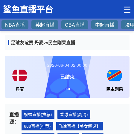
鲨鱼直播平台
☰
NBA直播
英超直播
CBA直播
中超直播
法
足球友谊赛 丹麦vs民主刚果直播
2026-06-04 02:00:00
已结束
丹麦
民主刚果
0
-
0
直播
蜘蛛直播(推荐)
看球直播(高清)
源：
688直播(推荐)
飞速直播【美女解说】