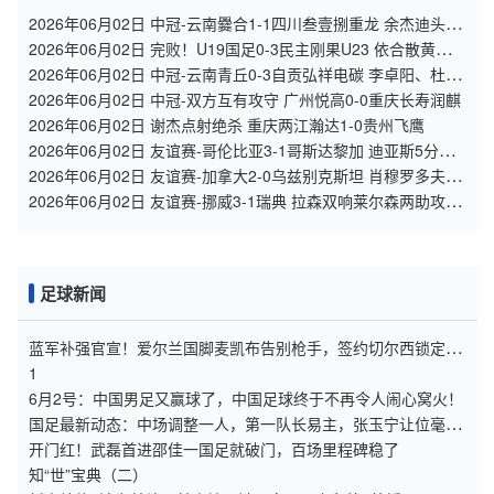
2026年06月02日 中冠-云南爨合1-1四川叁壹捌重龙 余杰迪头球
绝平
2026年06月02日 完败！U19国足0-3民主刚果U23 依合散黄油手
U19国足0射门0角球
2026年06月02日 中冠-云南青丘0-3自贡弘祥电碳 李卓阳、杜威
薇破门
2026年06月02日 中冠-双方互有攻守 广州悦高0-0重庆长寿润麒
2026年06月02日 谢杰点射绝杀 重庆两江瀚达1-0贵州飞鹰
2026年06月02日 友谊赛-哥伦比亚3-1哥斯达黎加 迪亚斯5分钟
传射 J罗精彩助攻
2026年06月02日 友谊赛-加拿大2-0乌兹别克斯坦 肖穆罗多夫失
单刀 奥卢瓦塞伊两助
2026年06月02日 友谊赛-挪威3-1瑞典 拉森双响莱尔森两助攻伊
萨克替补破门
足球新闻
蓝军补强官宣！爱尔兰国脚麦凯布告别枪手，签约切尔西锁定五
年约
1
6月2号：中国男足又赢球了，中国足球终于不再令人闹心窝火！
国足最新动态：中场调整一人，第一队长易主，张玉宁让位毫无
争议
开门红！武磊首进邵佳一国足就破门，百场里程碑稳了
知“世”宝典（二）