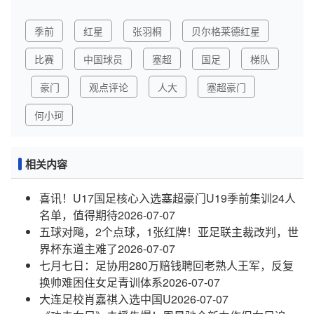
季前
红星
张羽桐
贝尔格莱德红星
比赛
中国球员
塞超
国足
梯队
豪门
观点评论
人大
塞超豪门
何小珂
相关内容
喜讯！U17国足核心入选塞超豪门U19季前集训24人
名单，值得期待
2026-07-07
五球对飚，2个点球，1张红牌！亚足联主裁改判，世
界杯东道主难了
2026-07-07
七月七日：足协用280万赔钱聘回老熟人王军，反复
换帅难困住女足青训体系
2026-07-07
大连足校肖嘉祺入选中国U
2026-07-07