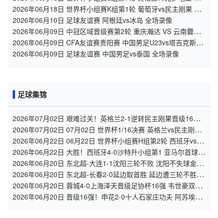
场录像
2026年06月18日 世界杯小组赛K组第1轮 葡萄牙vs民主刚果 全
场录像
2026年06月10日 足球友谊赛 阿根廷vs冰岛 全场录像
2026年06月09日 中冠区域晋级赛第2轮 重庆瀚达 VS 云南爨合
全场录像
2026年06月09日 CFA友谊赛贵阳赛 中国男足U23vs塔吉克斯坦
U23 全场录像
2026年06月09日 足球友谊赛 中国男足vs泰国 全场录像
足球集锦
2026年07月02日 艰难过关！英格兰2-1逆转民主刚果晋级16强
凯恩双响+绝杀
2026年07月02日 07月02日 世界杯1/16决赛 英格兰vs民主刚果
进球视频
2026年06月22日 06月22日 世界杯小组赛H组第2轮 西班牙vs沙
特 进球视频
2026年06月22日 大胜！西班牙4-0沙特升小组第1 亚马尔首球奥
亚萨瓦尔2射1传+中柱
2026年06月20日 东北超-大连1-1沈阳三轮不败 沈阳不失球金身
被打破+两连胜终结
2026年06月20日 东北超-长春2-0延边取首胜 延边遭三轮不胜
+两连败
2026年06月20日 蓉城4-0上海泽天晋级足协杯16强 韦世豪双响
17岁帅惟浩首秀
2026年06月20日 晋级16强！申花2-0十人石家庄功夫 阿苏埃制
胜+失空门谢鹏飞建功