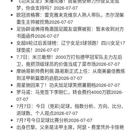
《功夫女足》未播先爆！周星驰全新力作促女足追
梦，你会支持吗？
2026-07-07
欧冠资格赛：雷克雅未克维京人熟人带队，杰尔涅槃
重生主帅被挖角
2026-07-07
足协辟谣佛得角邀国足踢友谊赛被拒：暂未收到对方
书面函件
2026-07-07
女超9轮过后丢球榜：辽宁女足3球领跑！四川女足17
球垫底！
2026-07-07
7.7日：米兰敢想！2000万打包德甲冠军队主力左后
卫，竟把顶级球员的价值当成了菜市场
2026-07-07
摩纳哥新帅费利佩·路易斯正式上任：从南美最佳教练
到法甲新篇章的启航
2026-07-07
周星驰回来了！功夫加足球笑燃暑期档
2026-07-07
罗马诺：马竞签下李刚仁，转会费约4000万欧
2026-
07-07
7月7日：今日（竞彩)足球，指数分析、方向、比分、
进球数、个人观点
2026-07-07
7月7号今日足球比赛分析
2026-07-07
出身巴黎、父亲是法甲主席，阿瑟・费里凭外卡惊艳