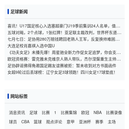
足球新闻
喜讯！U17国足核心入选塞超豪门U19季前集训24人名单，值得
期待
五球对飚，2个点球，1张红牌！亚足联主裁改判，世界杯东道主
难了
七月七日：足协用280万赔钱聘回老熟人王军，反复换帅难困住
女足青训体系
大连足校肖嘉祺入选中国U
《功夫女足》未播先爆！周星驰全新力作促女足追梦，你会支持
吗？
欧冠资格赛：雷克雅未克维京人熟人带队，杰尔涅槃重生主帅被
挖角
足协辟谣佛得角邀国足踢友谊赛被拒：暂未收到对方书面函件
女超9轮过后丢球榜：辽宁女足3球领跑！四川女足17球垫底！
网站标签
消息资讯
足球
比赛
1
比赛集锦
欧冠
NBA
比赛录像
球员
CBA
篮球
观点评论
意甲
亚洲杯
赛季
主场