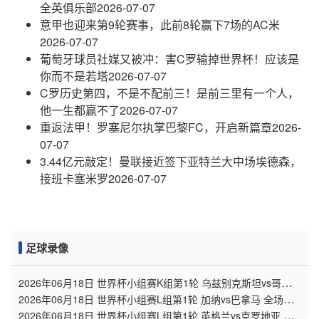
全英俱乐部
2026-07-07
意甲也迎来第9轮赛事，此前8轮赢下7场的AC米
2026-07-07
葡萄牙球员社媒又被冲：害C罗输掉世界杯！应该是
你而不是若塔
2026-07-07
C罗历史第四，不是不配前三！是前三里有一个人，
他一生都赢不了
2026-07-07
重返法甲！罗塞尼尔执掌巴黎FC，开启新篇章
2026-
07-07
3.44亿元敲定！曼联接近签下亚特兰大中场埃德森，
接班卡塞米罗
2026-07-07
足球录像
2026年06月18日 世界杯小组赛K组第1轮 乌兹别克斯坦vs哥伦比
亚 全场录像
2026年06月18日 世界杯小组赛L组第1轮 加纳vs巴拿马 全场录
像
2026年06月18日 世界杯小组赛L组第1轮 英格兰vs克罗地亚 全