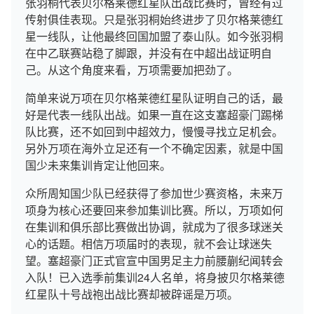
张羽桐代表贝尔格莱德红星队出战比赛时，曾经有过
传射俱佳表现。只是张羽桐始终进步了贝尔格莱德红
星一线队，让他最终回国加盟了泰山队。如今张羽桐
在中乙联赛站稳了脚跟，并没有在中超出战证明自
己。从这个角度来看，万项需要加把劲了。
简单来说万项在贝尔格莱德红星队证明自己的话，最
好是代表一线队出战。如果一直在这支塞超豪门踢梯
队比赛，还不如回到中超效力，慢慢寻找立足机会。
另外万项在海外立足还有一个不确定因素，就是中国
国少未来集训肯定让他回来。
众所周知国少队已经获得了参加世少赛资格，未来万
项身为核心还要回来参加集训比赛。所以，万项如何
在集训和俱乐部比赛做出协调，就成为了很多球迷关
心的话题。相信万项届时的表现，就不会让球迷失
望。塞超豪门正式官宣中国男足主力前腰蒯纪闻转会
入队！已入选季前集训24人名单，将身披贝尔格莱德
红星队十号战袍出战比赛却被辟谣是万项。