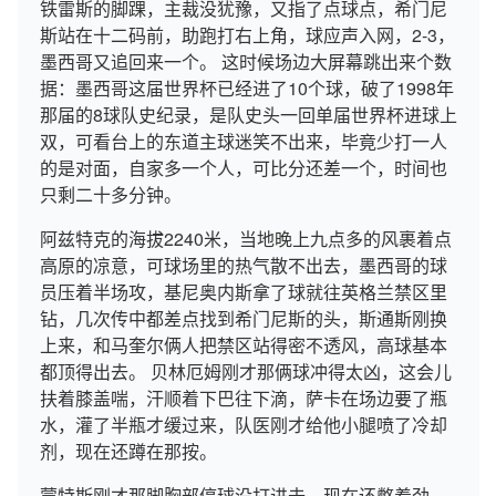
铁雷斯的脚踝，主裁没犹豫，又指了点球点，希门尼
斯站在十二码前，助跑打右上角，球应声入网，2-3，
墨西哥又追回来一个。 这时候场边大屏幕跳出来个数
据：墨西哥这届世界杯已经进了10个球，破了1998年
那届的8球队史纪录，是队史头一回单届世界杯进球上
双，可看台上的东道主球迷笑不出来，毕竟少打一人
的是对面，自家多一个人，可比分还差一个，时间也
只剩二十多分钟。
阿兹特克的海拔2240米，当地晚上九点多的风裹着点
高原的凉意，可球场里的热气散不出去，墨西哥的球
员压着半场攻，基尼奥内斯拿了球就往英格兰禁区里
钻，几次传中都差点找到希门尼斯的头，斯通斯刚换
上来，和马奎尔俩人把禁区站得密不透风，高球基本
都顶得出去。 贝林厄姆刚才那俩球冲得太凶，这会儿
扶着膝盖喘，汗顺着下巴往下滴，萨卡在场边要了瓶
水，灌了半瓶才缓过来，队医刚才给他小腿喷了冷却
剂，现在还蹲在那按。
蒙特斯刚才那脚胸部停球没打进去，现在还憋着劲，