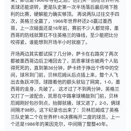
丢球还能逆转，更是队史第一次半场落后最后啃下胜
利的比赛，硬解能力确实够顶。 再说两队过往交手四
次，英格兰全赢了，1966年世界杯还2-0赢过墨西
哥，上一次碰面还是16年前，赛前不少人都觉得，墨
西哥的防线就算扛不住英格兰的锋线，至少能把比分
咬得紧，谁能想到开场半小时就崩了。
开场两边其实都试探了几分钟，萨卡在右路突了两次
都被墨西哥边后卫堵回去了，凯恩拿球也被两个人贴
得死死的，直到第36分钟，萨卡终于挣出个传中的空
间，球吊到门前，贝林厄姆从后点插上来，整个人飞
出去鱼跃冲顶，球蹭着他的额头就钻了网窝，1-0，墨
西哥的金身，先破了。 这才过了不到两分钟，英格兰
又打了一波配合，凯恩在中路拿球横敲到门前，贝林
厄姆刚好包抄到点，抬脚就捅，球又进了，2-0，俩球
间隔才98秒。这下纪录也出来了：贝林厄姆成了英格
兰队史第二个在世界杯1/8决赛梅开二度的球员，上一
个还是1986年的莱因克尔，中间隔了整整40年。