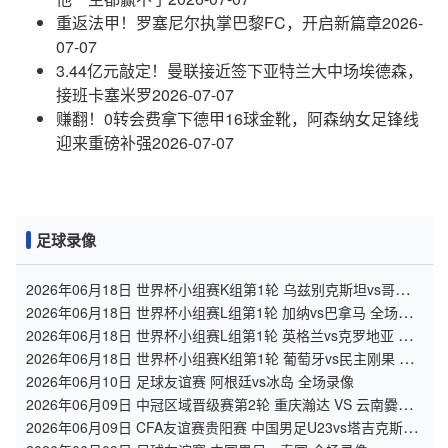
重返法甲！罗塞尼尔执掌巴黎FC，开启新篇章
2026-
07-07
3.44亿元敲定！曼联接近签下亚特兰大中场埃德森，
接班卡塞米罗
2026-07-07
赚翻！0转会费拿下德甲16球金靴，阿森纳女足锋线
迎来重磅补强
2026-07-07
足球录像
2026年06月18日 世界杯小组赛K组第1轮 乌兹别克斯坦vs哥伦比
亚 全场录像
2026年06月18日 世界杯小组赛L组第1轮 加纳vs巴拿马 全场录
像
2026年06月18日 世界杯小组赛L组第1轮 英格兰vs克罗地亚 全
场录像
2026年06月18日 世界杯小组赛K组第1轮 葡萄牙vs民主刚果 全
场录像
2026年06月10日 足球友谊赛 阿根廷vs冰岛 全场录像
2026年06月09日 中冠区域晋级赛第2轮 重庆瀚达 VS 云南爨合
全场录像
2026年06月09日 CFA友谊赛贵阳赛 中国男足U23vs塔吉克斯坦
U23 全场录像