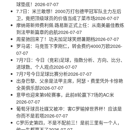
球垫底！
2026-07-07
7.7日：米兰敢想！2000万打包德甲冠军队主力左后
卫，竟把顶级球员的价值当成了菜市场
2026-07-07
摩纳哥新帅费利佩·路易斯正式上任：从南美最佳教练
到法甲新篇章的启航
2026-07-07
周星驰回来了！功夫加足球笑燃暑期档
2026-07-07
罗马诺：马竞签下李刚仁，转会费约4000万欧
2026-
07-07
7月7日：今日（竞彩)足球，指数分析、方向、比分、
进球数、个人观点
2026-07-07
7月7号今日足球比赛分析
2026-07-07
出身巴黎、父亲是法甲主席，阿瑟・费里凭外卡惊艳
全英俱乐部
2026-07-07
意甲也迎来第9轮赛事，此前8轮赢下7场的AC米
2026-07-07
葡萄牙球员社媒又被冲：害C罗输掉世界杯！应该是
你而不是若塔
2026-07-07
C罗历史第四，不是不配前三！是前三里有一个人，
他一生都赢不了
2026-07-07