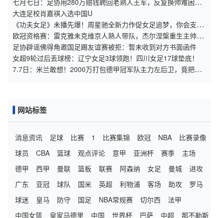
七月七日：足协用280万赔钱聘回老熟人王军，反复换帅难困住
女足青训体系
大连足校肖嘉祺入选中国U
《功夫女足》未播先爆！周星驰全新力作促女足追梦，你会支持
吗？
欧冠资格赛：雷克雅未克维京人熟人带队，杰尔涅槃重生主帅被
挖角
足协辟谣佛得角邀国足踢友谊赛被拒：暂未收到对方书面函件
女超9轮过后丢球榜：辽宁女足3球领跑！四川女足17球垫底！
7.7日：米兰敢想！2000万打包德甲冠军队主力左后卫，竟把顶
级球员的价值当成了菜市场
网站标签
消息资讯
足球
比赛
1
比赛集锦
欧冠
NBA
比赛录像
球员
CBA
篮球
观点评论
意甲
亚洲杯
赛季
主场
德甲
西甲
曼联
篮板
联赛
阿森纳
女足
曼城
进攻
广东
亚冠
球队
国米
英超
利物浦
客场
助攻
罗马
球迷
皇马
防守
国足
NBA常规赛
切尔西
法甲
中国女篮
皇家马德里
中国
世界杯
巴萨
中超
那不勒斯