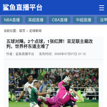
鲨鱼直播平台
☰
NBA直播
英超直播
CBA直播
中超直播
法
当前位置：
首页
>
足球新闻
五球对飚，2个点球，1张红牌！亚足联主裁改
判，世界杯东道主难了
作者：鲨鱼直播平台
发布时间：2026年07月07日 21:12