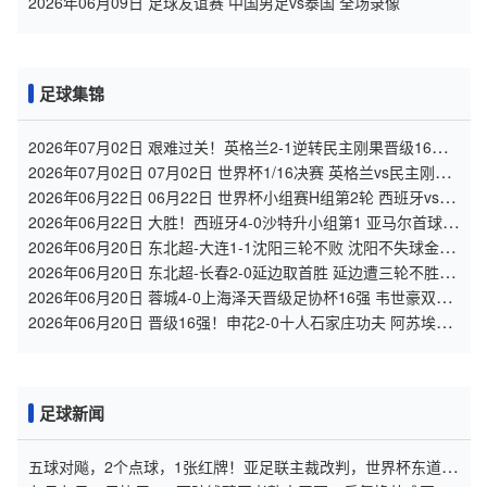
2026年06月09日 足球友谊赛 中国男足vs泰国 全场录像
足球集锦
2026年07月02日 艰难过关！英格兰2-1逆转民主刚果晋级16强
凯恩双响+绝杀
2026年07月02日 07月02日 世界杯1/16决赛 英格兰vs民主刚果
进球视频
2026年06月22日 06月22日 世界杯小组赛H组第2轮 西班牙vs沙
特 进球视频
2026年06月22日 大胜！西班牙4-0沙特升小组第1 亚马尔首球奥
亚萨瓦尔2射1传+中柱
2026年06月20日 东北超-大连1-1沈阳三轮不败 沈阳不失球金身
被打破+两连胜终结
2026年06月20日 东北超-长春2-0延边取首胜 延边遭三轮不胜
+两连败
2026年06月20日 蓉城4-0上海泽天晋级足协杯16强 韦世豪双响
17岁帅惟浩首秀
2026年06月20日 晋级16强！申花2-0十人石家庄功夫 阿苏埃制
胜+失空门谢鹏飞建功
足球新闻
五球对飚，2个点球，1张红牌！亚足联主裁改判，世界杯东道主
难了