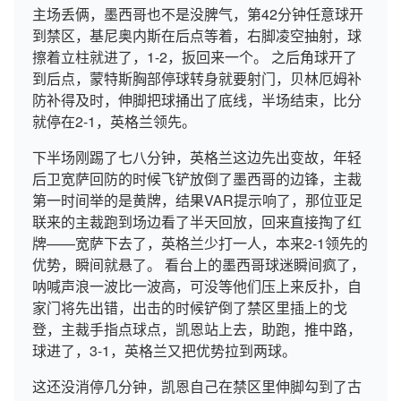
主场丢俩，墨西哥也不是没脾气，第42分钟任意球开
到禁区，基尼奥内斯在后点等着，右脚凌空抽射，球
擦着立柱就进了，1-2，扳回来一个。 之后角球开了
到后点，蒙特斯胸部停球转身就要射门，贝林厄姆补
防补得及时，伸脚把球捅出了底线，半场结束，比分
就停在2-1，英格兰领先。
下半场刚踢了七八分钟，英格兰这边先出变故，年轻
后卫宽萨回防的时候飞铲放倒了墨西哥的边锋，主裁
第一时间举的是黄牌，结果VAR提示响了，那位亚足
联来的主裁跑到场边看了半天回放，回来直接掏了红
牌——宽萨下去了，英格兰少打一人，本来2-1领先的
优势，瞬间就悬了。 看台上的墨西哥球迷瞬间疯了，
呐喊声浪一波比一波高，可没等他们压上来反扑，自
家门将先出错，出击的时候铲倒了禁区里插上的戈
登，主裁手指点球点，凯恩站上去，助跑，推中路，
球进了，3-1，英格兰又把优势拉到两球。
这还没消停几分钟，凯恩自己在禁区里伸脚勾到了古