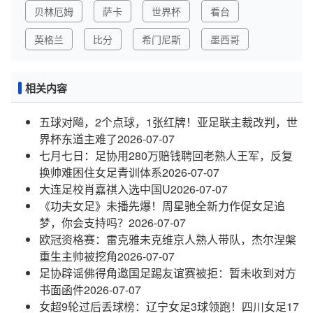
贝林厄姆
萨卡
世界杯
看台
英格兰
比分
希门尼斯
墨西哥
相关内容
五球对飚，2个点球，1张红牌！亚足联主裁改判，世
界杯东道主难了
2026-07-07
七月七日：足协用280万赔钱聘回老熟人王军，反复
换帅难困住女足青训体系
2026-07-07
大连足校肖嘉祺入选中国U
2026-07-07
《功夫女足》未播先爆！周星驰全新力作促女足追
梦，你会支持吗？
2026-07-07
欧冠资格赛：雷克雅未克维京人熟人带队，杰尔涅槃
重生主帅被挖角
2026-07-07
足协辟谣佛得角邀国足踢友谊赛被拒：暂未收到对方
书面函件
2026-07-07
女超9轮过后丢球榜：辽宁女足3球领跑！四川女足17