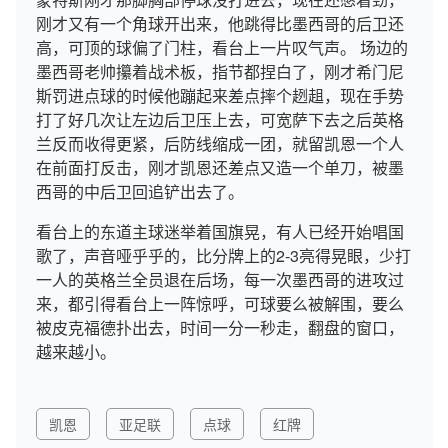
刚才又有一个角球开出来，他跳得比墨西哥的后卫还
高，可顶的球偏了门柱，看台上一片叹气声。 场边的
墨西哥老帅攥着战术板，指节都捏白了，刚才希门尼
斯罚进点球的时候他蹦起来差点摔个趔趄，现在手势
打了好几次让左边后卫压上去，可宽萨下去之后英格
兰反而收得更紧，后防线缩成一团，就留凯恩一个人
在前面打反击，刚才凯恩还差点又造一个单刀，被墨
西哥的中后卫回追铲出去了。
看台上的东道主球迷举着国旗晃，有人已经开始唱国
歌了，声音哑乎乎的，比分牌上的2-3亮得晃眼，少打
一人的英格兰全员退在后场，每一次墨西哥的进攻过
来，都引得看台上一阵惊呼，可球要么被解围，要么
被皮克福德扑出去，时间一分一秒走，翻盘的窗口，
越来越小。
凯恩
亚足联
点球
红牌