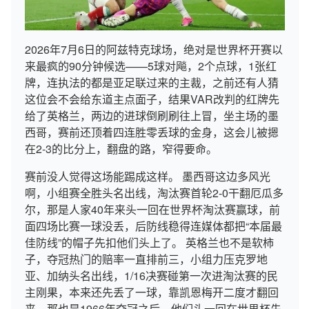
2026年7月6日的阿兹特克球场，绝对是世界杯开赛以
来最疯的90分钟候选——5球对飚，2个点球，1张红
牌，连执法的都是亚足联过来的主裁，之前还有人猜
这位会不会给东道主点面子，结果VAR改判的红牌先
给了英格兰，两边的进球倒刷刷往上冒，坐主场的墨
西哥，赛前还顶着四连胜零丢球的金身，这会儿被摁
在2-3的比分上，翻盘的路，窄得要命。
赛前没人觉得这场能踢成这样。 墨西哥这边多风光
啊，小组赛全胜头名出线，淘汰赛首轮2-0干翻厄瓜多
尔，那是人家40年来头一回在世界杯淘汰赛赢球，前
面四场比赛一球没丢，后防线稳得连媒体都把“本届最
佳防线”的帽子先扣他们头上了。 英格兰也不是软柿
子，夺冠热门的赔率一直排前三，小组力压克罗地
亚、加纳头名出线，1/16决赛碰第一次进淘汰赛的民
主刚果，本来还先丢了一球，靠凯恩梅开二度才翻回
来，那也是1966年夺冠之后，他们头一回在世界杯先