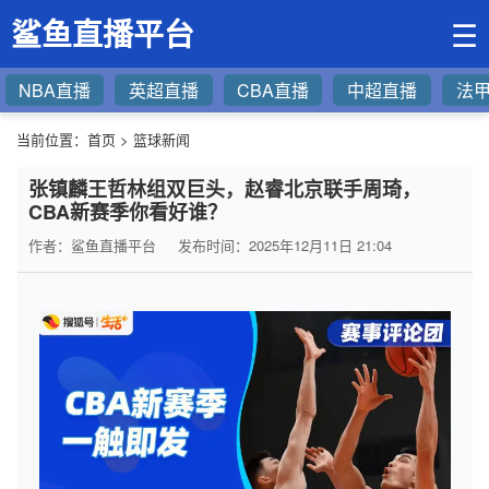
鲨鱼直播平台
☰
NBA直播
英超直播
CBA直播
中超直播
法
当前位置：
首页
>
篮球新闻
张镇麟王哲林组双巨头，赵睿北京联手周琦，
CBA新赛季你看好谁？
作者：鲨鱼直播平台
发布时间：2025年12月11日 21:04