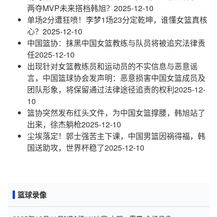
两夺MVP未来搭档韩旭？
2025-12-10
单场2分遭狂喷！李梦1场23分定乾坤，谁懂女篮真核
心？
2025-12-10
中国篮协：抹黑中国女篮教练与队员将被追究法律责
任
2025-12-10
出现针对女篮教练员和运动员的不实信息与恶意谣
言，中国篮球协会发声明：恶意损害中国女篮成员及
团队形象，将保留通过法律途径追责的权利
2025-12-
10
篮协突然发布红头文件，为中国女篮撑腰，韩旭站了
出来，徐杰躺枪
2025-12-10
尘埃落定！郭士强苦主下课，中国男篮因祸得福，韩
国送助攻，世界杯稳了
2025-12-10
篮球录像