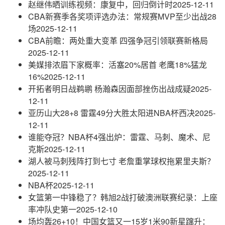
赵继伟晒训练视频：康复中，回归倒计时
2025-12-11
CBA新赛季各奖项评选办法：常规赛MVP至少出战28
场
2025-12-11
CBA前瞻：两处重大变革 四强争冠引领联赛新格局
2025-12-11
美媒排浓眉下家概率：活塞20%居首 老鹰18%猛龙
16%
2025-12-11
开拓者明日战鹈鹕 杨瀚森因面部挫伤出战成疑
2025-
12-11
亚历山大28+8 雷霆49分大胜太阳进NBA杯西决
2025-
12-11
谁能夺冠？NBA杯4强出炉：雷霆、马刺、魔术、尼
克斯
2025-12-11
湖人被马刺残阵打到七寸 老詹重掌球权拖累里夫斯？
2025-12-11
NBA杯
2025-12-11
女篮第一中锋稳了？韩旭2战打破澳洲联赛纪录：上座
率冲队史第一
2025-12-10
场均轰26+10！中国女篮又一15岁1米90新星蹿升：