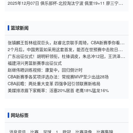
格拉姆30分
2025年12月07日 俱乐部杯-北控淘汰宁波 佩里19+11 廖三宁
16+8 辛普森25+8
篮球新闻
张镇麟王哲林组双巨头，赵睿北京联手周琦，CBA新赛季你看好
谁？
2个月后，中国男篮如采用这套首发，能否在世预赛中击败日本
队？
广东出征仪式！胡明轩领衔，杜锋调皮，朱总冲12冠，王洪泽拿
旗帜
福建浔兴男篮新赛季出征仪式
赵继伟晒训练视频：康复中，回归倒计时
CBA新赛季各奖项评选办法：常规赛MVP至少出战28场
CBA前瞻：两处重大变革 四强争冠引领联赛新格局
美媒排浓眉下家概率：活塞20%居首 老鹰18%猛龙16%
网站标签
消息资讯
比赛
足球
1
欧冠
比赛录像
比赛集锦