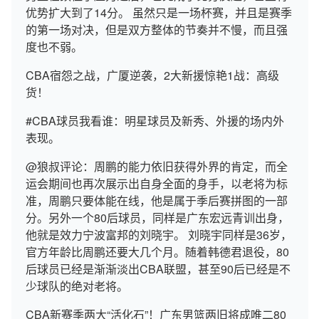
优势扩大到了14分。 虽然只是一场杯赛，并且是赛季
的第一场对决，但是双方整体的节奏并不慢，而且强
度也不弱。
CBA宿怨之战，广厦逆袭，2大新援惊艳1战：高级
货！
#CBA球员我看谁：明星球员及新秀、外援的场内外
表现。
@狼叔评论：周鹏的能力依旧获得外界的肯定，而全
运会期间也再次展示出自身全面的身手，以老将为标
准，周鹏只要体能在线，他是属于季后赛拼图的一部
分。另外一个80后球员，同样是广东宏远青训出身，
他就是效力宁波富邦的刘晓宇。 刘晓宇同样是36岁，
官方年龄比周鹏还要大几个月。随着韩德君退役，80
后球员已经是渐渐淡出CBA联盟，甚至90后已经是不
少球队的绝对老将。
CBA新赛季两大“活化石”！广东男篮两旧将成唯二80