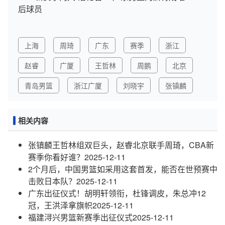
后球员
上海
周琦
广东
赛季
浙江
赵睿
广厦
王哲林
周鹏
北京
青岛男篮
浙江广厦
刘晓宇
张镇麟
相关内容
张镇麟王哲林组双巨头，赵睿北京联手周琦，CBA新
赛季你看好谁？
2025-12-11
2个月后，中国男篮如采用这套首发，能否在世预赛中
击败日本队？
2025-12-11
广东出征仪式！胡明轩领衔，杜锋调皮，朱总冲12
冠，王洪泽拿旗帜
2025-12-11
福建浔兴男篮新赛季出征仪式
2025-12-11