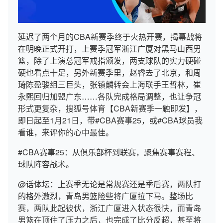
延迟了两个月的CBA新赛季终于火热开赛，揭幕战将
在明晚正式开打，上赛季冠军浙江广厦对黑马山西男
篮，除了上演总冠军戒指颁发，两支球队的实力硬碰
硬也看点十足，另外新赛季里，赵睿去了北京，和周
琦陈盈骏组三巨头，张镇麟转会上海联手王哲林，崔
永熙回归加盟广东……各队完成格局调整，也让争冠
形式更复杂，搜狐号体育【CBA新赛季一触即发】，
即日起至1月21日，带#CBA赛事25，或#CBA球员我
看谁，来评你的心中最佳。
#CBA赛事25：从俱乐部杯到联赛，聚焦赛事赛程、
球队阵容战术。
@话体坛：上赛季无论是常规赛还是季后赛，两队打
的格外激烈，青岛男篮险些将广厦拉下马。整场比
赛，两队此起彼伏，浙江广厦进入状态很快，而青岛
男篮在顶住了压力之后，也完成了比分反超，甚至将