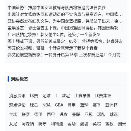
中国篮协：抹黑中国女篮教练与队员将被追究法律责任
出现针对女篮教练员和运动员的不实信息与恶意谣言，中国篮球
协会发声明：恶意损害中国女篮成员及团队形象，将保留通过法
篮协突然发布红头文件，为中国女篮撑腰，韩旭站了出来，徐杰
律途径追责的权利
躺枪
尘埃落定！郭士强苦主下课，中国男篮因祸得福，韩国送助攻，
世界杯稳了
广州队拍定妆照！郭艾伦坐C位，还染了一个新发型
郭士强或下课，男篮新帅或敲定，63岁，曾拒绝篮协，赵睿好友
郭艾伦发视频：轻轻一个转身就带走了我整个青春
郭艾伦展望新赛季：一转身开启第16季 上次参赛还是11个月前
网站标签
消息资讯
比赛
足球
1
欧冠
比赛录像
比赛集锦
观点评论
球员
NBA
CBA
意甲
篮球
赛季
亚洲杯
主场
联赛
德甲
西甲
进攻
曼联
亚冠
球队
球迷
女足
阿森纳
防守
利物浦
客场
曼城
英超
篮板
国米