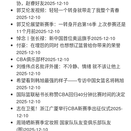
协，赵睿好友
2025-12-10
郭艾伦发视频：轻轻一个转身就带走了我整个青春
2025-12-10
郭艾伦展望新赛季：一转身开启第16季 上次参赛还是
11个月前
2025-12-10
悼念丨张长禄：新中国首位奥运旗手
2025-12-10
付豪：在埋怨的同时 也想想辽篮曾给你带来的荣誉
2025-12-10
CBA俱乐部杯
2025-12-10
刘维伟点名批评外援：不冷静、情绪 就不该让他上
2025-12-10
希望看到韩旭最强的样子——专访中国女篮名将韩旭
2025-12-10
国际篮联秘书长称赞CBA回归40分钟比赛时间的决定
2025-12-10
志在卫冕！浙江广厦举行CBA新赛季出征仪式
2025-
12-10
周琦晒新赛季定妆照 国家队队友变俱乐部队友
(图)
2025-12-10