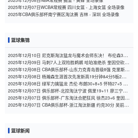
2025年12月08日NBA常规赛 掘金 - 黄蜂 全场录像
2025年12月07日WCBA常规赛 四川女篮 - 上海女篮 全场录像
2025年CBA俱乐部杯南宁赛区淘汰赛 吉林 - 深圳 全场录像
篮球集锦
2025年12月10日 尼克斯淘汰猛龙与魔术会师东决！ 布伦森35分
英格拉姆31+6+6
2025年12月09日 马刺7人上双险胜鹈鹕 哈珀准绝杀 奎因空砍新
高33分+10板10助
2025年12月08日 CBA俱乐部杯-山东力克青岛晋级8强 克里斯
28+8 杨32分
2025年12月08日 杨瀚森生涯首次先发新高19分钟&4分5板2助5
犯 开拓者不敌灰熊
2025年12月08日 绿军力擒猛龙 杰伦·布朗30+8+5 怀特27+5 英
格拉姆30分
2025年12月07日 俱乐部杯-北控淘汰宁波 佩里19+11 廖三宁
16+8 辛普森25+8
2025年12月07日 俱乐部杯-广东淘汰合肥狂风 徐杰23+6 奎因
14+8 胡明轩10分
2025年12月07日 CBA俱乐部杯-浙江淘汰新疆 约克30分 吴前
13+8 纳托尔23+5+6
篮球新闻