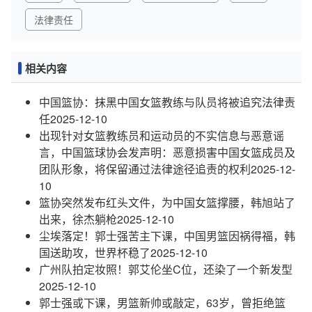
法律责任
相关内容
中国篮协：抹黑中国女篮教练与队员将被追究法律责
任
2025-12-10
出现针对女篮教练员和运动员的不实信息与恶意谣
言，中国篮球协会发声明：恶意损害中国女篮成员及
团队形象，将保留通过法律途径追责的权利
2025-12-
10
篮协突然发布红头文件，为中国女篮撑腰，韩旭站了
出来，徐杰躺枪
2025-12-10
尘埃落定！郭士强苦主下课，中国男篮因祸得福，韩
国送助攻，世界杯稳了
2025-12-10
广州队拍定妆照！郭艾伦坐C位，还染了一个新发型
2025-12-10
郭士强或下课，男篮新帅或敲定，63岁，曾拒绝篮