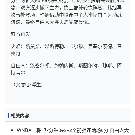
分钟时扩大90-69领先优势。比赛已经提前失去胜负悬
念，双方逐步撤下主力，换上替补轮换阵容。韩旭再
次替补登场，韩旭借助中投命中个人本场首个运动战
进球，最终自由人大胜火焰完成复仇。
双方首发
火焰：斯莫斯、恩斯特勒、卡尔顿、盖塞尔索德、普
奥奇
自由人：汉密尔顿、约翰内斯、斯图尔特、琼斯、阿
斯蒂尔
（文/醉卧浮生）
相关内容
WNBA：韩旭7分钟3+2+2全能拒连两场0分 自由人大