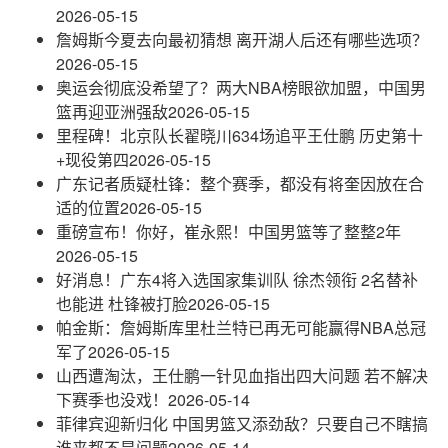
2026-05-15
詹姆斯今夏去向最初猜想 离开湖人后还有哪些选项？
2026-05-15
奥运会彻底没希望了？两大NBA榜眼欲加盟，中国男
篮再迎亚洲强敌
2026-05-15
里程碑！北京队长翟晓川634场追平王仕鹏 历史第十
+现役第四
2026-05-15
广东记者质疑杜锋：整个赛季，都没有将奎因放在合
适的位置
2026-05-15
重磅宣布！你好，崔永熙！中国男篮等了整整2年
2026-05-15
好消息！广东4将入选国家集训队 徐杰领衔 2名替补
也能进 杜锋被打脸
2026-05-15
帕金斯：詹姆斯库里杜兰特已再无可能赢得NBA总冠
军了
2026-05-15
山西遭淘汰，王仕鹏一针见血指出四大问题 若不解决
下赛季也没戏！
2026-05-14
菲律宾迎新归化 中国男篮又添劲敌？只要自己不瞎搞
谁来都不是问题
2026-05-14