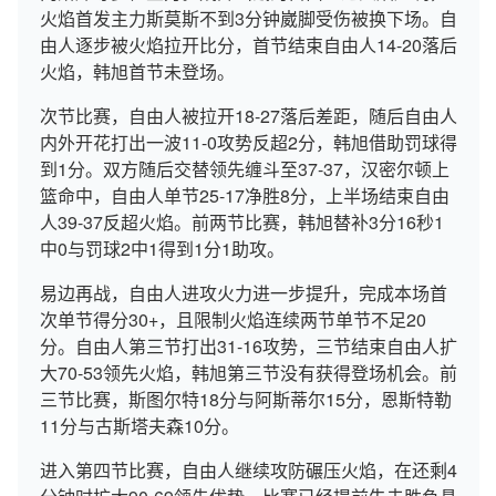
火焰首发主力斯莫斯不到3分钟崴脚受伤被换下场。自
由人逐步被火焰拉开比分，首节结束自由人14-20落后
火焰，韩旭首节未登场。
次节比赛，自由人被拉开18-27落后差距，随后自由人
内外开花打出一波11-0攻势反超2分，韩旭借助罚球得
到1分。双方随后交替领先缠斗至37-37，汉密尔顿上
篮命中，自由人单节25-17净胜8分，上半场结束自由
人39-37反超火焰。前两节比赛，韩旭替补3分16秒1
中0与罚球2中1得到1分1助攻。
易边再战，自由人进攻火力进一步提升，完成本场首
次单节得分30+，且限制火焰连续两节单节不足20
分。自由人第三节打出31-16攻势，三节结束自由人扩
大70-53领先火焰，韩旭第三节没有获得登场机会。前
三节比赛，斯图尔特18分与阿斯蒂尔15分，恩斯特勒
11分与古斯塔夫森10分。
进入第四节比赛，自由人继续攻防碾压火焰，在还剩4