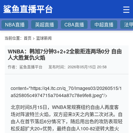
鲨鱼直播平台
☰
NBA直播
英超直播
CBA直播
中超直播
法
当前位置：
首页
>
篮球新闻
WNBA：韩旭7分钟3+2+2全能拒连两场0分 自由
人大胜复仇火焰
作者：鲨鱼直播平台
发布时间：2026年05月15日 20:58
content="https://q4.itc.cn/q_70/images03/20260515/1
a525805c4974715a7044a87c78e9fe8.jpeg"/>
北京时间5月15日，WNBA常规赛纽约自由人再度客
场对阵波特兰火焰，双方迎来3天之内第二次对决。自
由人在首节落后6分情况下，随后用出色的攻防表现轻
松反超扩大20+优势，最终自由人100-82逆转大胜火