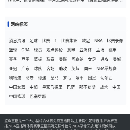
败
网站标签
消息资讯
足球
比赛
1
比赛集锦
欧冠
NBA
比赛录像
篮球
CBA
球员
观点评论
意甲
亚洲杯
主场
德甲
赛季
西甲
篮板
联赛
曼联
阿森纳
女足
进攻
曼城
亚冠
广东
球队
客场
助攻
英超
国米
NBA常规赛
利物浦
防守
球迷
皇马
罗马
法甲
国足
切尔西
中国女篮
中超
皇家马德里
巴萨
那不勒斯
战术
中国
中国篮球
巴塞罗那
鲨鱼直播是一个大小型综合体育免费直播网站,主要提供足球直播,世界杯直
播,NBA直播等体育赛事直播高清无插件信号,NBA录像回放,足球视频回放