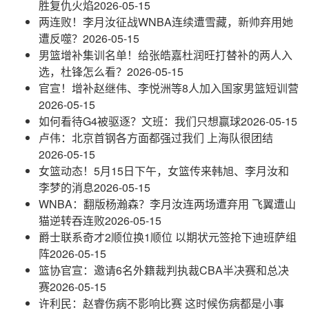
胜复仇火焰
2026-05-15
两连败！李月汝征战WNBA连续遭雪藏，新帅弃用她
遭反噬？
2026-05-15
男篮增补集训名单！给张皓嘉杜润旺打替补的两人入
选，杜锋怎么看？
2026-05-15
官宣！增补赵继伟、李悦洲等8人加⼊国家男篮短训营
2026-05-15
如何看待G4被驱逐？文班：我们只想赢球
2026-05-15
卢伟：北京首钢各方面都强过我们 上海队很团结
2026-05-15
女篮动态！5月15日下午，女篮传来韩旭、李月汝和
李梦的消息
2026-05-15
WNBA：翻版杨瀚森？李月汝连两场遭弃用 飞翼遭山
猫逆转吞连败
2026-05-15
爵士联系奇才2顺位换1顺位 以期状元签抢下迪班萨组
阵
2026-05-15
篮协官宣：邀请6名外籍裁判执裁CBA半决赛和总决
赛
2026-05-15
许利民：赵睿伤病不影响比赛 这时候伤病都是小事