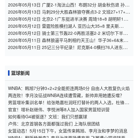
安空砍39+7+9
2026年05月13日 广厦2-1淘汰山西！布朗32分 胡金秋伤退 孙铭
徽时隔93天复出
2026年05月13日 马刺29分大胜森林狼夺赛点3-2 文班27+17+5
凯尔登替补21分
2026年05月12日 北京2-1广东挺进半决赛 周琦18+8 胡明轩13分
徐杰0分
2026年05月12日 雷霆险胜横扫湖人 亚历山大35+8 里夫斯
27+7+6 詹姆斯24+12
2026年05月12日 骑士第三节轰22-0再胜活塞2-2 米切尔下半场
39分 哈登24+11
2026年05月11日 森林狼逼平马刺相约天王山！华子36+6&末节
16分 文班恶犯驱逐
2026年05月11日 25记三分平纪录！尼克斯4-0横扫76人进东决
麦克布莱德7三分
篮球新闻
WNBA：韩旭7分钟3+2+2全能拒连两场0分 自由人大胜复仇火焰
两连败！李月汝征战WNBA连续遭雪藏，新帅弃用她遭反噬？
男篮增补集训名单！给张皓嘉杜润旺打替补的两人入选，杜锋怎
么看？
官宣！增补赵继伟、李悦洲等8人加⼊国家男篮短训营
如何看待G4被驱逐？文班：我们只想赢球
卢伟：北京首钢各方面都强过我们 上海队很团结
女篮动态！5月15日下午，女篮传来韩旭、李月汝和李梦的消息
WNBA：翻版杨瀚森？李月汝连两场遭弃用 飞翼遭山猫逆转吞连