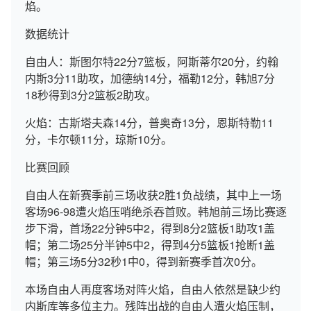
焰。
数据统计
自由人：斯图尔特22分7篮板，阿斯蒂尔20分，约翰
内斯3分11助攻，加德纳14分，福勒12分，韩旭7分
18秒得到3分2篮板2助攻。
火焰：古斯塔夫森14分，普奥奇13分，恩斯特勒11
分，卡尔顿11分，琼斯10分。
比赛回顾
自由人在新赛季前三场收获2胜1负战绩，其中上一场
客场96-98遭火焰压哨绝杀吞首败。韩旭前三场比赛逐
步下滑，首场22分钟5中2，得到8分2篮板1助攻1盖
帽；第二场25分半钟5中2，得到4分5篮板1抢断1盖
帽；第三场5分32秒1中0，得到新赛季首次0分。
本场自由人再度客场对阵火焰，自由人依然是缺少约
内斯库等多位主力。残阵出战的自由人遭火焰压制，